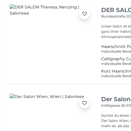
DER SALO
Bundesstraße 2
Unser Salon ist 
ganz Ihrer indiv
Atmosphäre biete
Haarschnitt Pa
Calligraphy C
Kurz Haarschn
Der Salo
Kölblgasse 26
10
Suchst du einen 
Der Salon Wien, 
mehr ist, als das .