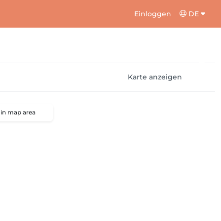
Einloggen
DE
Karte anzeigen
 in map area