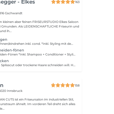
egger - Elkes
163
816 Gschwandt
kleinen aber feinen FRISEURSTUDIO Elkes Saloon
NSCHAFTLICHE Friseurin und
 und ih...
egen
*Waschen und föhnen/eindrehen inkl. cond. *Inkl. Styling mit dem Lockenstab oder Glätteneisen *Inkl Haftwickler + Wärme
neiden-fönen
*Waschen-schneiden-Fönen *Inkl. Shampoo + Conditioner + Stylingprodukte *Inkl. Lockenstab oder Glätteisen *Inkl. Haftwickler + Wärme
ocken
Wenn man einen Splisscut oder trockene Haare schneiden will. Hier werden gespaltene/kaputte Spitzen gesäubert. Ideal wenn man die Haare wachsen lassen will
hn
158
6020 Innsbruck
unstraum ähnelt. Im vorderen Teil dreht sich alles
...