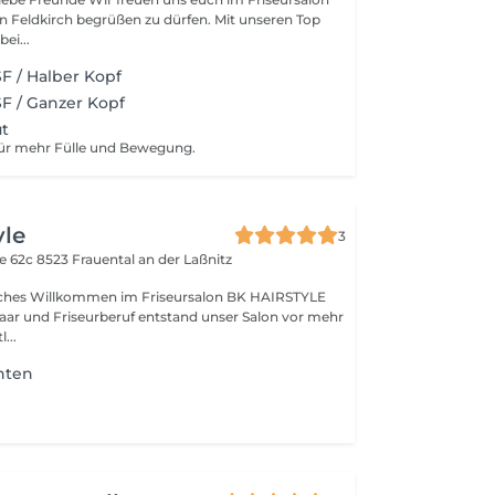
 Feldkirch begrüßen zu dürfen. Mit unseren Top
bei...
F / Halber Kopf
F / Ganzer Kopf
ut
für mehr Fülle und Bewegung.
yle
3
ße 62c
8523 Frauental an der Laßnitz
zliches Willkommen im Friseursalon BK HAIRSTYLE
ar und Friseurberuf entstand unser Salon vor mehr
l...
hten