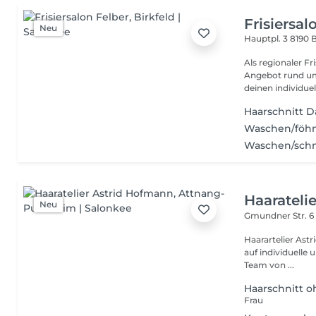
Frisiersal
Neu
Hauptpl. 3
8190 B
Als regionaler Fri
Angebot rund um 
deinen individuell
Haarschnitt 
Waschen/föh
Waschen/sch
Haarateli
Neu
Gmundner Str. 
Haarartelier Ast
auf individuelle 
Team von ...
Haarschnitt 
Frau