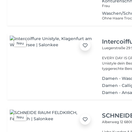
Konturenschn
Frau
Waschen/Sch
Ohne Haare Tro
Intercoiff
Neu
Luegerstraße 29
EVERY DAY IS GR
Unistyle dein Beauty- & Fr
typgerechte Bera
Damen - Wasc
Damen - Calli
Damen - Ansa
SCHNEID
Neu
Alberweg 12
6800
Liebe Kunden & l