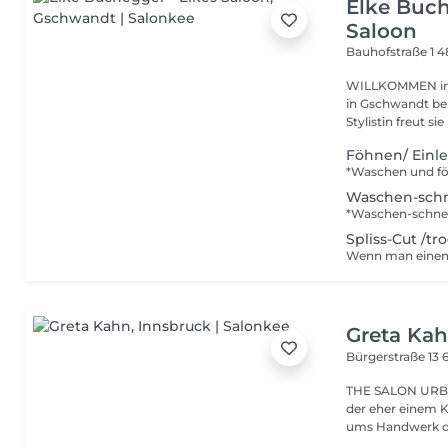
Elke Buch
Saloon
Bauhofstraße 1
4
WILLKOMMEN im 
in Gschwandt bei Gmunden. Als LEIDE
Stylistin freut sie
Föhnen/ Einl
Waschen-sch
Spliss-Cut /tr
Greta Ka
Bürgerstraße 13
THE SALON URBAN CUTS ist ein Friseursalon im industriellen Stil,
der eher einem K
ums Handwerk de