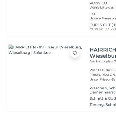
PONY CUT
CUT
CURLS CUT (
HAIRRICHT
Wieselbu
Am Hauptplatz 
WIESELBURG -
FRISEURSALON. Kommen Sie hairein, und fühlen Sie sich woh
Unser Friseur-Sa
Waschen, Sch
Damenhaarschn
Schnitt & Go 
Tönung, Schnit