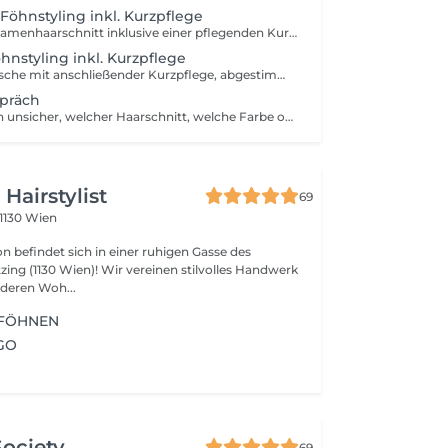
Föhnstyling inkl. Kurzpflege
Professioneller Damenhaarschnitt inklusive einer pflegenden Kurzbehandlung. Die Pflege wird auf Haartyp und Haarzustand abgestimmt und sorgt für bessere Kämmbarkeit und ein gepflegtes Haargefühl. Zum Abschluss Föhnstyling nach Wunsch.
nstyling inkl. Kurzpflege
Verwöhnhaarwäsche mit anschließender Kurzpflege, abgestimmt auf Haartyp und Haarzustand. Zum Abschluss professionelles Föhnstyling nach Wunsch.
präch
Sie sind sich noch unsicher, welcher Haarschnitt, welche Farbe oder welche Pflege am besten zu Ihnen passt? In unserem Beratungsgespräch nehmen wir uns bewusst Zeit für Sie. Wir besprechen Ihre Wünsche, analysieren Ihre Haarstruktur und Ihre Ausgangssituation genau und finden gemeinsam die passende Lösung für Sie. Ideal, wenn Sie sich vorab mehr Klarheit und eine professionelle Einschätzung wünschen.
Hairstylist
69
1130 Wien
on befindet sich in einer ruhigen Gasse des
ing (1130 Wien)! Wir vereinen stilvolles Handwerk
deren Woh...
 FÖHNEN
GO
Society
69