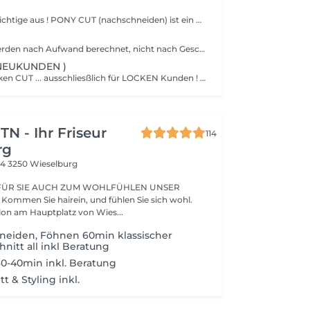
Wähle bitte das richtige aus ! PONY CUT (nachschneiden) ist ein vorhandener Pony, nachzuschneiden und dauert ca. 15 min. PONY CUT (NEU) ist das erstellen eines "NEUEN" Pony und dauert ca. 30 min.
Unsere Preise werden nach Aufwand berechnet, nicht nach Geschlecht ! NO GENDER Daher findest du die Kategorien XS, S, M, L, XL. Im Preis inbegriffen ist das Waschen inklusive. Pflegeshampoo & Pflegeconditioner (Nachhaltige Premium Haarpflege von Davines) Schnitt, Föhnen & Stylen im Preis inbegriffen. Je länger das Haar, desto mehr Zeit, Produkt und Aufwand benötigen wir. Wähle bitte deine richtige Haarlänge aus ! XS = Extra Kurz / Sehr kurze Schnitte Buzz Cut, Pixie Cut , sehr kurze Nacken & Seitenpartien mit Maschine S = Kurz / Kurzhaarschnitte mit etwas Struktur, kurzer Nacken & Seitenpartie mit Schere. M = Mittellang / Kinnlänge bis Schlüsselbein, Long Bob, Clavi Cut, Stufige Haarschnitte. L = Lang / Schlüsselbein bis Brust, Lange Stufenschnitte. XL = Sehr Lang / Brust bis Bauchnabel, Sehr Lange Stufenschnitte, Sehr Dicke Haare.
 NEUKUNDEN )
CURLS Cut / Locken CUT ... ausschliesßlich für LOCKEN Kunden ! da die Nachfrage aktuell groß ist und immer mehr gerne ihre Locken "richtig" tragen möchten. Im Paket erhalten: * Ausführliche Beratung * Grund Form erarbeiten / trocken * Nachhhaltige Premium Haar Pflege von Davines inklusive. Davines LOVE / Hair Maske ( Intensive Pflege) * Lockenschnitt * Styling Produkte für dich abgestimmt * FINAL CUT ausarbeiten / trocken * Lockenstyling mit verschiedenen Tools * Tips für dein Styling Zuhause * Locken Heimpflege Empfehlung Wichtig für deinen Termin : bitte erscheine mit trockenen, offen getragenen Haaren. Frisch gewaschen müssen sie nicht sein - wichtig ist nur, dass sie nicht durch Zopf oder Dutt verformt sind.
N - Ihr Friseur
114
rg
24
3250 Wieselburg
 FÜR SIE AUCH ZUM WOHLFÜHLEN UNSER
l.
lon am Hauptplatz von Wies...
neiden, Föhnen 60min klassischer
itt all inkl Beratung
30-40min inkl. Beratung
t & Styling inkl.