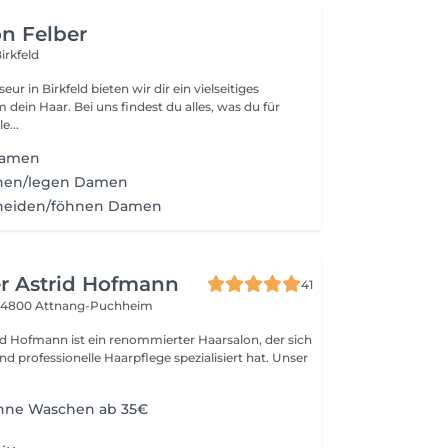
on Felber
irkfeld
seur in Birkfeld bieten wir dir ein vielseitiges
dein Haar. Bei uns findest du alles, was du für
e...
Damen
nen/legen Damen
neiden/föhnen Damen
er Astrid Hofmann
41
6
4800 Attnang-Puchheim
rid Hofmann ist ein renommierter Haarsalon, der sich
und professionelle Haarpflege spezialisiert hat. Unser
ohne Waschen ab 35€