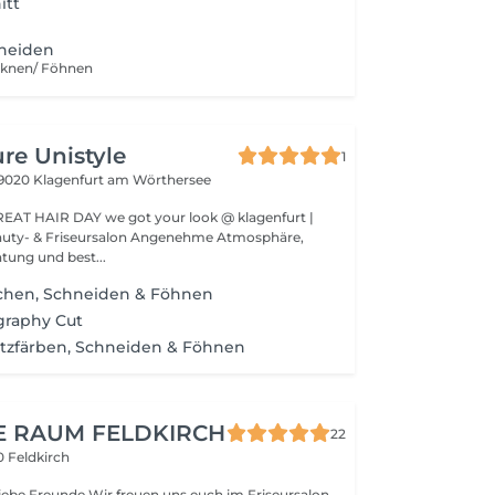
itt
neiden
cknen/ Föhnen
ure Unistyle
1
9020 Klagenfurt am Wörthersee
EAT HAIR DAY we got your look @ klagenfurt |
iseursalon Angenehme Atmosphäre,
tung und best...
hen, Schneiden & Föhnen
graphy Cut
tzfärben, Schneiden & Föhnen
E RAUM FELDKIRCH
22
 Feldkirch
iebe Freunde Wir freuen uns euch im Friseursalon