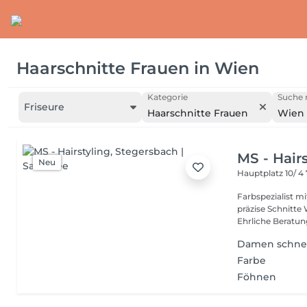
Haarschnitte Frauen
in
Wien
Kategorie
Suche 
Friseure
Haarschnitte Frauen
Wien
MS - Hair
Neu
Hauptplatz 10/ 4
Farbspezialist m
präzise Schnitt
Ehrliche Beratung
Damen schne
Farbe
Föhnen