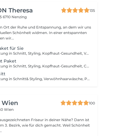
N Theresa
135
05
6710 Nenzing
ein Ort der Ruhe und Entspannung, an dem wir uns
iduellen Schönheit widmen. In einer entspannten
n wir...
ket für Sie
Individuelle Beratung in Schnitt, Styling, Kopfhaut-Gesundheit, Verwöhnhaarwäsche, Intensivhaarpflege, Schnitt & Styling
ut Paket
Individuelle Beratung in Schnitt, Styling, Kopfhaut-Gesundheit, Calligraphy cut für mehr Volumen & Gesundes Haar, Intensivhaarpflege, Verwöhnhaarwäsche, Styling
itt
Individuelle Beratung in Schnitt& Styling, Verwöhnhaarwäsche, Pflege, Kurzhaarschnitt & Styling
n Wien
100
30 Wien
ausgezeichneten Friseur in deiner Nähe? Dann ist
im 3. Bezirk, wie für dich gemacht. Weil Schönheit
..