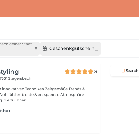
nach deiner Stadt
Geschenkgutschein
styling
Search
21
7551 Stegersbach
it innovativen Techniken Zeitgemäße Trends &
e Wohlfühlambiente & entspannte Atmosphäre
, die zu Ihnen...
iden