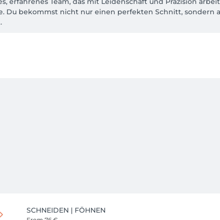
s, erfahrenes Team, das mit Leidenschaft und Präzision arbeite
e. Du bekommst nicht nur einen perfekten Schnitt, sondern a


iken und einem Auge fürs Detail sorgt Goldinger Hairstylist 
oder einfach nur ein Fresh-up möchtest – hier bist du in bes
SCHNEIDEN | FÖHNEN
From
76 €