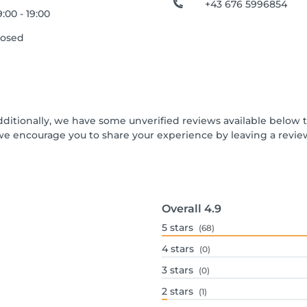
+43 676 5996854
:00 - 19:00
losed
dditionally, we have some unverified reviews available below th
we encourage you to share your experience by leaving a revi
Overall
4.9
5
stars
(68)
4
stars
(0)
3
stars
(0)
2
stars
(1)