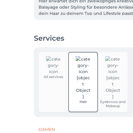
Hier erwartet dich ein zweiköpfiges kreative
Balayage oder Styling für besondere Anläss
dein Haar zu deinem Typ und Lifestyle passt.
Mit hochwertigen Produkten, modernen Techn
Egal, ob du eine komplette Typveränderung 
Services
All services
Hair
Eyebrows and
Makeup
DAMEN