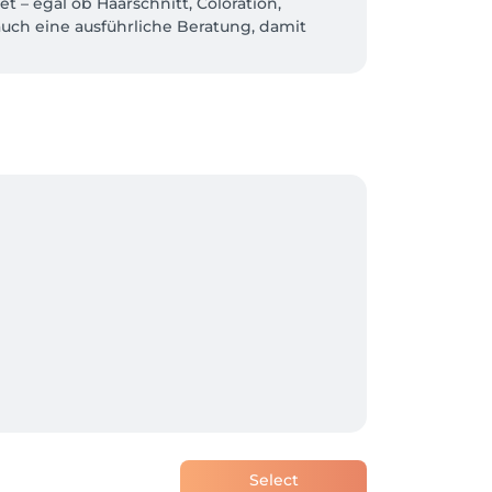
t – egal ob Haarschnitt, Coloration, 
uch eine ausführliche Beratung, damit 
dafür, dass du dich rundum wohlfühlst. 

ten Händen. 

Select