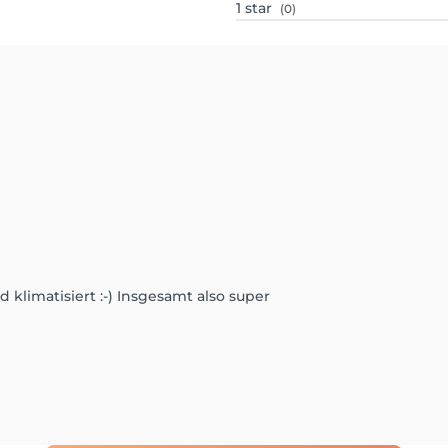
1
star
(0)
 klimatisiert :-) Insgesamt also super