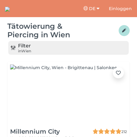
DE
Einloggen
Tätowierung &
Piercing
in
Wien
Filter
in
Wien
Millennium City
212