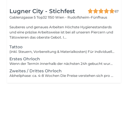
Lugner City - Stichfest
67
Gablenzgasse 5 Top32
1150 Wien - Rudolfsheim-Fünfhaus
Sauberes und genaues Arbeiten Höchste Hygienestandards
und eine präzise Arbeitsweise ist bei all unseren Piercern und
Tätowieren das oberste Gebot. I...
Tattoo
(inkl. Steuern, Vorbereitung & Materialkosten) Für individuell angefertigte Tattoos, wird der dafür notwendige Zeitaufwand und die Kreativleistung verrechnet. Die Kosten dafür werden dem Kunden beim Beratungsgespräch mitgeteilt. Tattoo-Preise richten sich nach: Miet- & Stromkosten Telefon & Internet Sozialversicherung & Finanzamt Werbekosten Unbedenklichkeitsnachweis, Fortbildungen & Schulungen Materialkosten für sterile Einwegprodukte Abzüglich aller oben erwähnter Ausgaben, sollte auch noch ein Lohn für den Tätowierer übrigbleiben. Teilweise Stundenlange Konzentration, um etwas zu schaffen, das ein Leben lang bleibt.
Erstes Ohrloch
Wenn der Termin innerhalb der nächsten 24h gebucht wurde, gilt nicht mehr der Aktionspreis, sondern der reguläre Preis. https://www.tattoo-piercing.at/galerie/piercings/ Abheilphase: ca. 4 - 8 Wochen Die Preise verstehen sich pro Piercing. Es werden weder Nerven, noch Akupunkturpunkte beschädigt und es fallen auch keine Körperteile ab. Der richtige Winkel, das passende Material und die sterile/hygienische Arbeit sind deshalb Grundvoraussetzung. Nach dem Piercingvorgang ist die richtige Piercingpflege unbedingt zu berücksichtigen. Eine Nachkontrolle ist nach 8-12 Wochen empfohlen.
Zweites / Drittes Ohrloch
Abheilphase: ca. 4-8 Wochen Die Preise verstehen sich pro Piercing. Es werden weder Nerven, noch Akupunkturpunkte beschädigt und es fallen auch keine Körperteile ab. Der richtige Winkel, das passende Material und die sterile/hygienische Arbeit sind deshalb Grundvoraussetzung. Nach dem Piercingvorgang ist die richtige Piercingpflege unbedingt zu berücksichtigen. Eine Nachkontrolle ist nach 8-12 Wochen empfohlen.