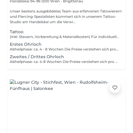
Handelskai 94-96
1200 Wien - Brigittenau
Unser bestens ausgebildetes Team aus erfahrenen Tätowierern
und Piercing-Spezialisten kümmert sich in unserem Tattoo-
Studio am Handelskai um die Verwi...
Tattoo
(inkl. Steuern, Vorbereitung & Materialkosten) Für individuell angefertigte Tattoos, wird der dafür notwendige Zeitaufwand und die Kreativleistung verrechnet. Die Kosten dafür werden dem Kunden beim Beratungsgespräch mitgeteilt. Tattoo-Preise richten sich nach: Miet- & Stromkosten Telefon & Internet Sozialversicherung & Finanzamt Werbekosten Unbedenklichkeitsnachweis, Fortbildungen & Schulungen Materialkosten für sterile Einwegprodukte Abzüglich aller oben erwähnter Ausgaben, sollte auch noch ein Lohn für den Tätowierer übrigbleiben. Teilweise Stundenlange Konzentration, um etwas zu schaffen, das ein Leben lang bleibt.
Erstes Ohrloch
Abheilphase: ca. 4 - 8 Wochen Die Preise verstehen sich pro Piercing. Es werden weder Nerven, noch Akupunkturpunkte beschädigt und es fallen auch keine Körperteile ab. Der richtige Winkel, das passende Material und die sterile/hygienische Arbeit sind deshalb Grundvoraussetzung. Nach dem Piercingvorgang ist die richtige Piercingpflege unbedingt zu berücksichtigen. Eine Nachkontrolle ist nach 8-12 Wochen empfohlen.
Zweites / Drittes Ohrloch
Abheilphase: ca. 4-8 Wochen Die Preise verstehen sich pro Piercing. Es werden weder Nerven, noch Akupunkturpunkte beschädigt und es fallen auch keine Körperteile ab. Der richtige Winkel, das passende Material und die sterile/hygienische Arbeit sind deshalb Grundvoraussetzung. Nach dem Piercingvorgang ist die richtige Piercingpflege unbedingt zu berücksichtigen. Eine Nachkontrolle ist nach 8-12 Wochen empfohlen.