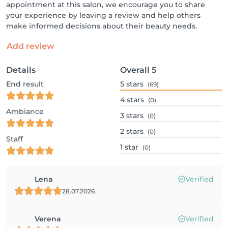
appointment at this salon, we encourage you to share
your experience by leaving a review and help others
make informed decisions about their beauty needs.
Add review
Details
Overall
5
End result
5
stars
(69)
4
stars
(0)
Ambiance
3
stars
(0)
2
stars
(0)
Staff
1
star
(0)
Lena
Verified
28.07.2026
Verena
Verified