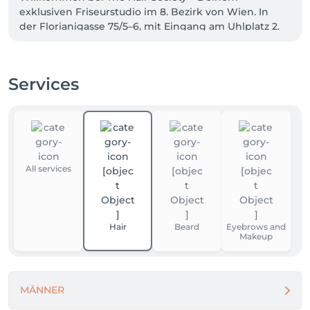
exklusiven Friseurstudio im 8. Bezirk von Wien. In 
der Florianigasse 75/5–6, mit Eingang am Uhlplatz 2.

Ob Haarschnitt, Coloration, Balayage oder Styling – 
bei mir bekommst Du professionelle Beratung, 
Services
individuelle Looks und hochwertige Pflege mit Top-
Produkten. Ich nehme mir Zeit für Dich und schaffe 
einen Look, der perfekt zu deinem Typ und Lifestyle 
All services
Hair
Beard
Eyebrows and
Makeup
MÄNNER