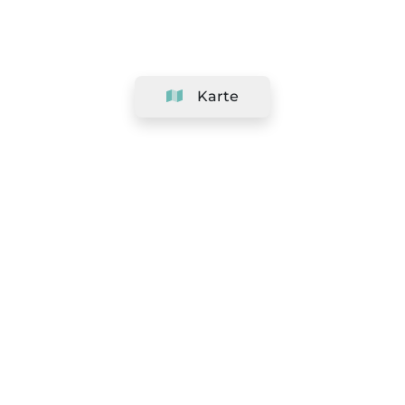
Karte
Unternehmen
Support
Team
&
Jobs
Ihr Geschäft hinzufügen
Rechtlich
Widerrufsrecht ausüben