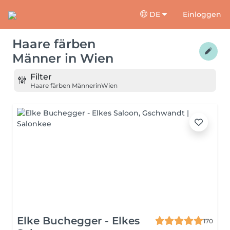
DE
Einloggen
Haare färben
Männer
in
Wien
Filter
Haare färben Männer
in
Wien
Elke Buchegger - Elkes
170