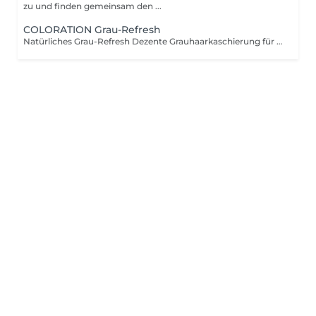
zu und finden gemeinsam den ...
COLORATION Grau-Refresh
Natürliches Grau-Refresh Dezente Grauhaarkaschierung für Männer, die ihre grauen Haare nicht komplett färben möchten. Für ein natürliches, frisches Ergebnis ohne sichtbaren Ansatz. Inklusive Haarschnitt und Abschlusspflegeritual für einen stimmigen Gesamtlook.