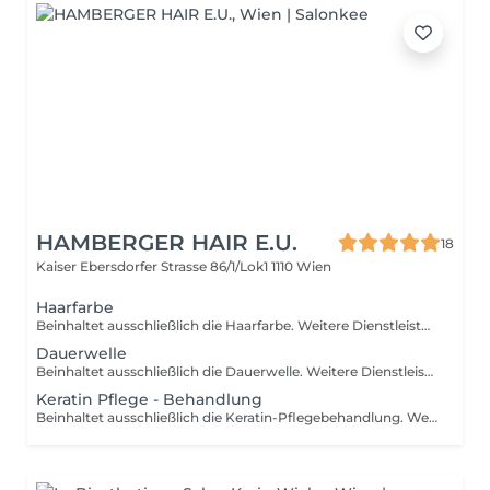
HAMBERGER HAIR E.U.
18
Kaiser Ebersdorfer Strasse 86/1/Lok1
1110 Wien
Haarfarbe
Beinhaltet ausschließlich die Haarfarbe. Weitere Dienstleistungen sind separat zubuchbar. Bitte beachten Sie die Leistungsbeschreibung (extra kurz - bis Hüfte) und wählen Sie entsprechend Ihrer Haarlänge.
Dauerwelle
Beinhaltet ausschließlich die Dauerwelle. Weitere Dienstleistungen sind separat zubuchbar. Bitte beachten Sie die Leistungsbeschreibung (extra kurz - bis Hüfte). Bitte wählen Sie die Leistung nach der Haarlänge.
Keratin Pflege - Behandlung
Beinhaltet ausschließlich die Keratin-Pflegebehandlung. Weitere Dienstleistungen sind separat zubuchbar. Bitte beachten Sie die Leistungsbeschreibung (kurz - bis Hüfte). Bitte wählen Sie die Leistung nach der Haarlänge.