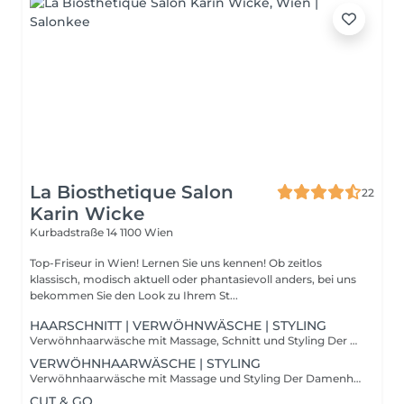
La Biosthetique Salon
22
Karin Wicke
Kurbadstraße 14
1100 Wien
Top-Friseur in Wien! Lernen Sie uns kennen! Ob zeitlos
klassisch, modisch aktuell oder phantasievoll anders, bei uns
bekommen Sie den Look zu Ihrem St...
HAARSCHNITT | VERWÖHNWÄSCHE | STYLING
Verwöhnhaarwäsche mit Massage, Schnitt und Styling Der Damenhaarschnitt stellt die Königsdisziplin für die Friseurinnen und Friseure dar. Schließlich verbringen die Damen mehr Zeit mit Ihrer Frisur als die meisten Männer und haben damit einen hohen Anspruch an Schnitt, Farbe und Styling. Ob kurzes, langes, oder mittellanges Haar, die Meister der Schere müssen für alle Haarlängen und Haar-Beschaffenheiten stets aktuelle Trends, Schnitte, Stylings und aktuellste Färbetechniken anbieten können. Die handwerklichen Fähigkeiten und die individuelle Kreativität der Friseurinnen und Friseure lassen alle Frisurenwünsche der Damen wahr werden.
VERWÖHNHAARWÄSCHE | STYLING
Verwöhnhaarwäsche mit Massage und Styling Der Damenhaarschnitt stellt die Königsdisziplin für die Friseurinnen und Friseure dar. Schließlich verbringen die Damen mehr Zeit mit Ihrer Frisur als die meisten Männer und haben damit einen hohen Anspruch an Schnitt, Farbe und Styling. Ob kurzes, langes, oder mittellanges Haar, die Meister der Schere müssen für alle Haarlängen und Haar-Beschaffenheiten stets aktuelle Trends, Schnitte, Stylings und aktuellste Färbetechniken anbieten können. Die handwerklichen Fähigkeiten und die individuelle Kreativität der Friseurinnen und Friseure lassen alle Frisurenwünsche der Damen wahr werden.
CUT & GO