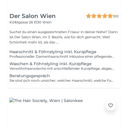
Der Salon Wien
100
Kölblgasse 26
1030 Wien
Suchst du einen ausgezeichneten Friseur in deiner Nähe? Dann
ist Der Salon Wien, im 3. Bezirk, wie für dich gemacht. Weil
Schönheit mehr ist, als das ...
Haarschnitt & Föhnstyling inkl. Kurzpflege
Professioneller Damenhaarschnitt inklusive einer pflegenden Kurzbehandlung. Die Pflege wird auf Haartyp und Haarzustand abgestimmt und sorgt für bessere Kämmbarkeit und ein gepflegtes Haargefühl. Zum Abschluss Föhnstyling nach Wunsch.
Waschen & Föhnstyling inkl. Kurzpflege
Verwöhnhaarwäsche mit anschließender Kurzpflege, abgestimmt auf Haartyp und Haarzustand. Zum Abschluss professionelles Föhnstyling nach Wunsch.
Beratungsgespräch
Sie sind sich noch unsicher, welcher Haarschnitt, welche Farbe oder welche Pflege am besten zu Ihnen passt? In unserem Beratungsgespräch nehmen wir uns bewusst Zeit für Sie. Wir besprechen Ihre Wünsche, analysieren Ihre Haarstruktur und Ihre Ausgangssituation genau und finden gemeinsam die passende Lösung für Sie. Ideal, wenn Sie sich vorab mehr Klarheit und eine professionelle Einschätzung wünschen.