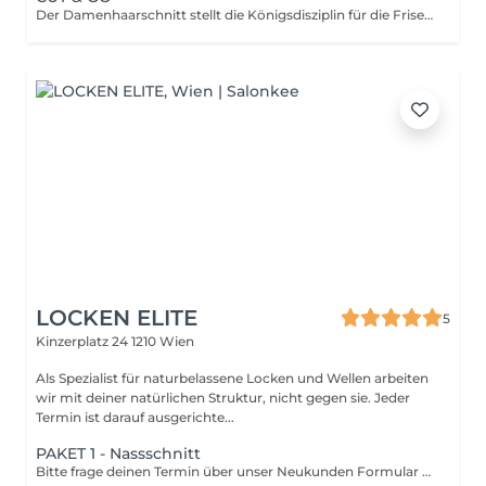
Der Damenhaarschnitt stellt die Königsdisziplin für die Friseurinnen und Friseure dar. Schließlich verbringen die Damen mehr Zeit mit Ihrer Frisur als die meisten Männer und haben damit einen hohen Anspruch an Schnitt, Farbe und Styling. Ob kurzes, langes, oder mittellanges Haar, die Meister der Schere müssen für alle Haarlängen und Haar-Beschaffenheiten stets aktuelle Trends, Schnitte, Stylings und aktuellste Färbetechniken anbieten können. Die handwerklichen Fähigkeiten und die individuelle Kreativität der Friseurinnen und Friseure lassen alle Frisurenwünsche der Damen wahr werden.
LOCKEN ELITE
5
Kinzerplatz 24
1210 Wien
Als Spezialist für naturbelassene Locken und Wellen arbeiten
wir mit deiner natürlichen Struktur, nicht gegen sie. Jeder
Termin ist darauf ausgerichte...
PAKET 1 - Nassschnitt
Bitte frage deinen Termin über unser Neukunden Formular auf unserer Website an. Nach einer Termin-Einladung ist dieser Termin für dich buchbar. Bei Locken Elite arbeiten wir als Team. Deshalb kann es sein, dass ein Teil deiner gebuchten Dienstleistung (ausgenommen Schnitt) von einem anderen Mitarbeiter übernommen wird.