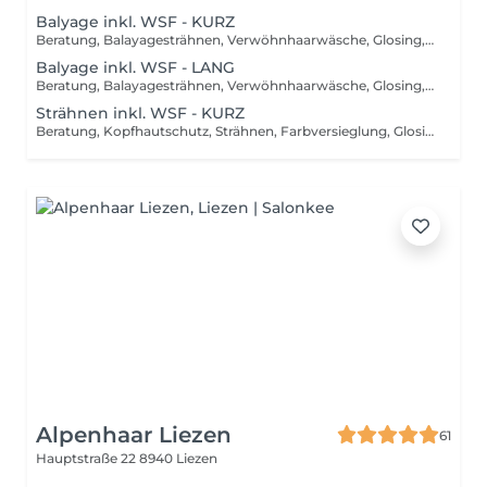
Balyage inkl. WSF - KURZ
Beratung, Balayagesträhnen, Verwöhnhaarwäsche, Glosing, Farbversiegelung, waschen inkl. Pflegebehandlung, schneiden, föhnen, Styling inkl. Stylingsprodukte, bis Kinn lange Haare, ab
Balyage inkl. WSF - LANG
Beratung, Balayagesträhnen, Verwöhnhaarwäsche, Glosing, Farbversiegelung, waschen inkl. Pflegebehandlung, schneiden, föhnen, Styling inkl. Stylingsprodukte, ab Kinn lange Haare, ab
Strähnen inkl. WSF - KURZ
Beratung, Kopfhautschutz, Strähnen, Farbversieglung, Glosing, waschen inkl. Pflegebehandlung, schneiden, föhnen, Styling inkl. Stylingsprodukte, bis Kinn lange Haare, ab
Alpenhaar Liezen
61
Hauptstraße 22
8940 Liezen