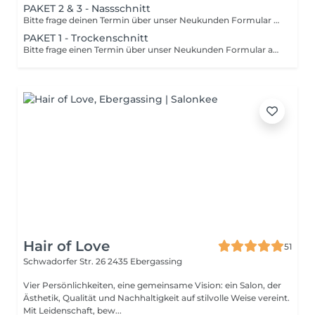
PAKET 2 & 3 - Nassschnitt
Bitte frage deinen Termin über unser Neukunden Formular auf unserer Website an. Nach einer Termin-Einladung ist dieser Termin für dich buchbar. Bei Locken Elite arbeiten wir als Team. Deshalb kann es sein, dass ein Teil deiner gebuchten Dienstleistung (ausgenommen Schnitt) von einem anderen Mitarbeiter übernommen wird.
PAKET 1 - Trockenschnitt
Bitte frage einen Termin über unser Neukunden Formular auf unserer Website an. Nach einer Termin-Einladung ist dieser Termin für dich buchbar. Buche dieses Paket bei Annabella. Deine persönliche Beratung und dein Schnitt werden zusätzlich von Tessa begleitet. So profitierst du von der Erfahrung zweier Spezialistinnen und gleichzeitig von einem attraktiven Preisvorteil. Wähle einfach deinen Wunschtermin bei Annabella online aus. Sollte die zusätzliche Begleitung durch Tessa zum gewählten Zeitpunkt nicht möglich sein, melden wir uns persönlich bei dir und finden gemeinsam einen passenden Termin. Bei Locken Elite arbeiten wir als Team. Deshalb kann es sein, dass ein Teil deiner gebuchten Dienstleistung (ausgenommen Schnitt) von einem anderen Mitarbeiter übernommen wird.
Hair of Love
51
Schwadorfer Str. 26
2435 Ebergassing
Vier Persönlichkeiten, eine gemeinsame Vision: ein Salon, der
Ästhetik, Qualität und Nachhaltigkeit auf stilvolle Weise vereint.
Mit Leidenschaft, bew...