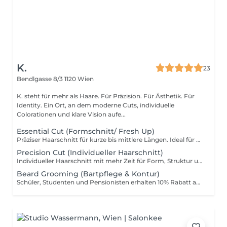
K.
23
Bendlgasse 8/3
1120 Wien
K. steht für mehr als Haare. Für Präzision. Für Ästhetik. Für
Identity. Ein Ort, an dem moderne Cuts, individuelle
Colorationen und klare Vision aufe...
Essential Cut (Formschnitt/ Fresh Up)
Präziser Haarschnitt für kurze bis mittlere Längen. Ideal für gepflegte Looks mit klarer Form und sauberem Finish. Schüler, Studenten und Pensionisten erhalten 10% Rabatt auf den Preis. Der Rabatt wird vor Ort im Salon eingelöst.
Precision Cut (Individueller Haarschnitt)
Individueller Haarschnitt mit mehr Zeit für Form, Struktur und exakte Details. Perfekt für moderne Looks und persönliche Anpassung. Schüler, Studenten und Pensionisten erhalten 10% Rabatt auf den Preis. Der Rabatt wird vor Ort im Salon eingelöst.
Beard Grooming (Bartpflege & Kontur)
Schüler, Studenten und Pensionisten erhalten 10% Rabatt auf den Preis. Der Rabatt wird vor Ort im Salon eingelöst.