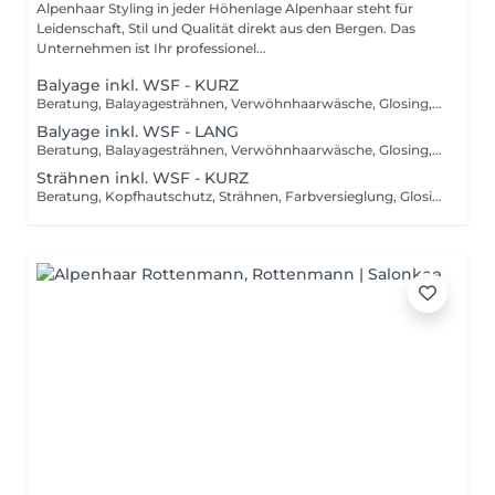
Alpenhaar Styling in jeder Höhenlage Alpenhaar steht für
Leidenschaft, Stil und Qualität direkt aus den Bergen. Das
Unternehmen ist Ihr professionel...
Balyage inkl. WSF - KURZ
Beratung, Balayagesträhnen, Verwöhnhaarwäsche, Glosing, Farbversiegelung, waschen inkl. Pflegebehandlung, schneiden, föhnen, Styling inkl. Stylingsprodukte, bis Kinn lange Haare, ab
Balyage inkl. WSF - LANG
Beratung, Balayagesträhnen, Verwöhnhaarwäsche, Glosing, Farbversiegelung, waschen inkl. Pflegebehandlung, schneiden, föhnen, Styling inkl. Stylingsprodukte, ab Kinn lange Haare, ab
Strähnen inkl. WSF - KURZ
Beratung, Kopfhautschutz, Strähnen, Farbversieglung, Glosing, waschen inkl. Pflegebehandlung, schneiden, föhnen, Styling inkl. Stylingsprodukte, bis Kinn lange Haare, ab