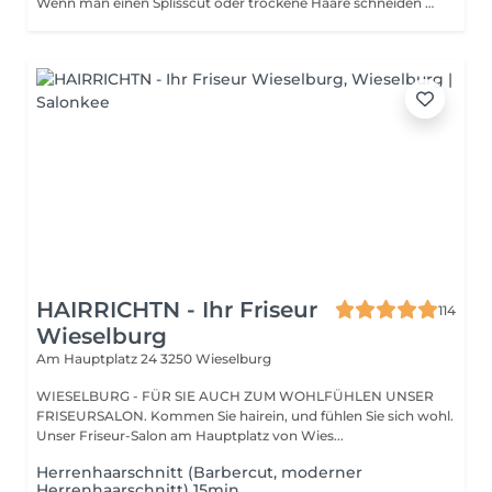
Wenn man einen Splisscut oder trockene Haare schneiden will. Hier werden gespaltene/kaputte Spitzen gesäubert. Ideal wenn man die Haare wachsen lassen will
HAIRRICHTN - Ihr Friseur
114
Wieselburg
Am Hauptplatz 24
3250 Wieselburg
WIESELBURG - FÜR SIE AUCH ZUM WOHLFÜHLEN UNSER
FRISEURSALON. Kommen Sie hairein, und fühlen Sie sich wohl.
Unser Friseur-Salon am Hauptplatz von Wies...
Herrenhaarschnitt (Barbercut, moderner
Herrenhaarschnitt) 15min