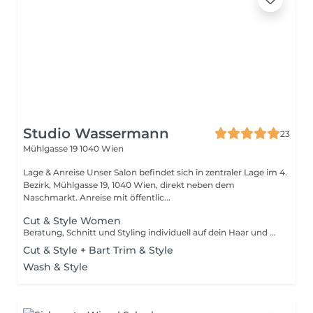
Studio Wassermann
23
Mühlgasse 19
1040 Wien
Lage & Anreise Unser Salon befindet sich in zentraler Lage im 4.
Bezirk, Mühlgasse 19, 1040 Wien, direkt neben dem
Naschmarkt. Anreise mit öffentlic...
Cut & Style Women
Beratung, Schnitt und Styling individuell auf dein Haar und deine Wünsche abgestimmt. Die Kategorien S, M und L richten sich nach dem tatsächlichen Zeitaufwand, nicht nur nach deiner Haarlänge. Im Zweifelsfall wähle bitte M.
Cut & Style + Bart Trim & Style
Wash & Style