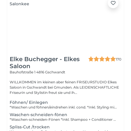
Elke Buchegger - Elkes
170
Saloon
Bauhofstraße 1
4816 Gschwandt
WILLKOMMEN im kleinen aber feinen FRISEURSTUDIO Elkes
Saloon in Gschwandt bei Gmunden. Als LEIDENSCHAFTLICHE
Friseurin und Stylistin freut sie und ih...
Föhnen/ Einlegen
*Waschen und föhnen/eindrehen inkl. cond. *Inkl. Styling mit dem Lockenstab oder Glätteneisen *Inkl Haftwickler + Wärme
Waschen-schneiden-fönen
*Waschen-schneiden-Fönen *Inkl. Shampoo + Conditioner + Stylingprodukte *Inkl. Lockenstab oder Glätteisen *Inkl. Haftwickler + Wärme
Spliss-Cut /trocken