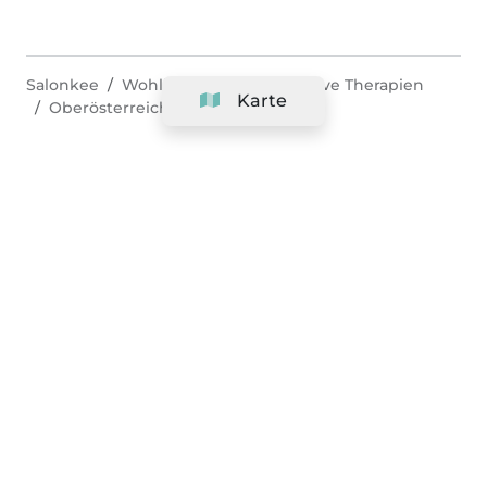
Salonkee
Wohlbefinden & alternative Therapien
Karte
Oberösterreich
Atzesberg
Unternehmen
Support
Team
&
Jobs
Ihr Geschäft hinzufügen
Rechtlich
Widerrufsrecht ausüben