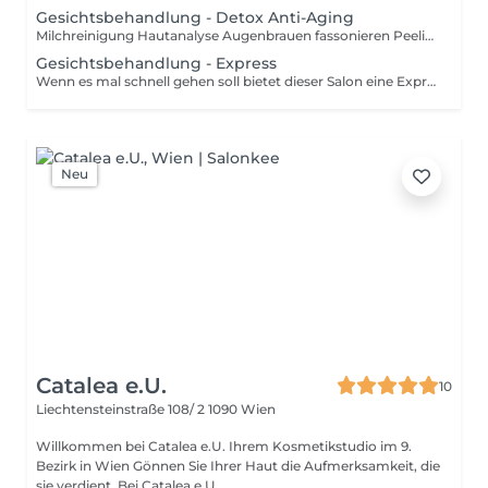
Gesichtsbehandlung - Detox Anti-Aging
Milchreinigung Hautanalyse Augenbrauen fassonieren Peeling Dampf Frimator Ultraschal Reinigung Tiefenreinigung hoch Frequenz Massage Maske Thermomodellage/Ampulle Ultraschall Lifting Tagespflege. Die Anti-Aging Gesichtsbehandlung wird zur natürlichen Hautverjüngung und Faltenminderung angewendet.
Gesichtsbehandlung - Express
Wenn es mal schnell gehen soll bietet dieser Salon eine Express Gesichtsbehandlung an. Sie wird individuell auf deinen Hauttyp abgestimmt und verleiht dir ein frisches, entspanntes Aussehen in kürzester Zeit.
Neu
Catalea e.U.
10
Liechtensteinstraße 108/ 2
1090 Wien
Willkommen bei Catalea e.U. Ihrem Kosmetikstudio im 9.
Bezirk in Wien Gönnen Sie Ihrer Haut die Aufmerksamkeit, die
sie verdient. Bei Catalea e.U. ...