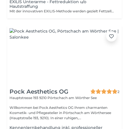
EXILIS Unterarme - Fettreduktion u/o
Hautstraffung
Mit der innovativen EXILIS-Methode werden gezielt Fettzellen reduziert und Problemzonen behandelt, gleichzeitig wird schwaches Bindegewebe gestärkt und lockere Haut effektiv gestrafft sanft, sicher und völlig non-invasiv. Die Kombination aus Radiofrequenz und Ultraschall sorgt dafür, dass Fettdepots durch kontrollierte Erwärmung der Fettzellen weggeschmolzen werden, während gleichzeitig die Haut gestrafft wird. Diese nicht-invasive Behandlung stimuliert die Kollagen- und Elastan-Bildung und verbessert die Hautstruktur, wodurch eine schlankere Silhouette und straffere Konturen erzielt werden. Der angeführte Preis bezieht sich auf eine einzelne Behandlung in einer Körperregion. Für ein nachhaltiges Ergebnis empfehlen wir in der Regel eine Kur von 6-8 Sitzungen, für die wir vorteilhafte Pakete zusammengestellt haben. Wenn mehrere Körperregionen in einer Serie behandelt werden, gestalten wir Ihr persönliches Behandlungskonzept entsprechend mit klaren zusätzlichen Preisvorteilen und abgestimmt auf Ihre Ziele. Wir beraten Sie dazu gerne individuell.
Pock Aesthetics OG
2
Hauptstrasse 193
9210 Pörtschach am Wörther See
Willkommen bei Pock Aesthetics OG Ihrem charmanten
Kosmetik- und Pflegeatelier in Pörtschach am Wörthersee
(Hauptstraße 193, 9210). In einer ruhigen,...
Kennenlernbehandlung inkl. professioneller