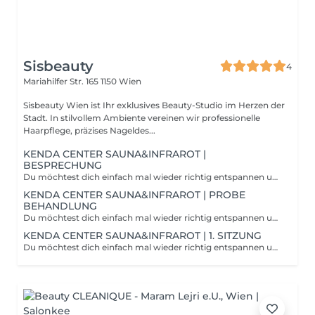
Sisbeauty
4
Mariahilfer Str. 165
1150 Wien
Sisbeauty Wien ist Ihr exklusives Beauty-Studio im Herzen der
Stadt. In stilvollem Ambiente vereinen wir professionelle
Haarpflege, präzises Nageldes...
KENDA CENTER SAUNA&INFRAROT |
BESPRECHUNG
Du möchtest dich einfach mal wieder richtig entspannen und deinem Körper etwas Gutes tun? Ein Saunabesuch hat positive Auswirkungen auf Körper und Immunsystem. Durch die trockene Luft und Temperatur zwischen 80 und 100 Grad werden der Stoffwechsel angeregt und die Abwehrkräfte gestärkt. Beim Dampfbad wird hierbei zusätzlich ein Aufguss auf heißen Steinen durchgeführt, was die Muskeln entspannt und entschlackend wirkt.
KENDA CENTER SAUNA&INFRAROT | PROBE
BEHANDLUNG
Du möchtest dich einfach mal wieder richtig entspannen und deinem Körper etwas Gutes tun? Ein Saunabesuch hat positive Auswirkungen auf Körper und Immunsystem. Durch die trockene Luft und Temperatur zwischen 80 und 100 Grad werden der Stoffwechsel angeregt und die Abwehrkräfte gestärkt. Beim Dampfbad wird hierbei zusätzlich ein Aufguss auf heißen Steinen durchgeführt, was die Muskeln entspannt und entschlackend wirkt.
KENDA CENTER SAUNA&INFRAROT | 1. SITZUNG
Du möchtest dich einfach mal wieder richtig entspannen und deinem Körper etwas Gutes tun? Ein Saunabesuch hat positive Auswirkungen auf Körper und Immunsystem. Durch die trockene Luft und Temperatur zwischen 80 und 100 Grad werden der Stoffwechsel angeregt und die Abwehrkräfte gestärkt. Beim Dampfbad wird hierbei zusätzlich ein Aufguss auf heißen Steinen durchgeführt, was die Muskeln entspannt und entschlackend wirkt.