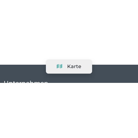
Karte
Unternehmen
Support
Team
&
Jobs
Ihr Geschäft hinzufügen
Rechtlich