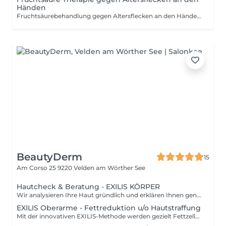
Händen
Fruchtsäurebehandlung gegen Altersflecken an den Händen Pigmentflecken an den Händen entstehen häufig durch Sonneneinstrahlung und lassen die Haut schneller gealtert wirken. Unsere Fruchtsäurebehandlung hilft dabei, Altersflecken sichtbar zu mildern und das Hautbild zu verfeinern. Durch gezielt eingesetzte Fruchtsäuren werden abgestorbene Hautzellen sanft entfernt, die Hauterneuerung angeregt und Pigmentverschiebungen nach und nach ausgeglichen. Die Hände wirken ebenmäßiger, glatter und frischer. Deine Vorteile Milderung von Altersflecken und Pigmentstörungen Ebenmäßigeres und klareres Hautbild Glattere und gepflegte Hautstruktur Frischeres und verjüngtes Erscheinungsbild der Hände Für optimale Ergebnisse empfehlen wir die Behandlung alle 2 bis 4 Wochen zu wiederholen. Es besteht die Möglichkeit, ein 5er Paket zu buchen. Dieses kann auch nach der ersten Behandlung zum Kennenlernen in Anspruch genommen werden. Am besten entscheidest du dich nach einer persönlichen Beratung direkt vor Ort bei Beauty Cleanique für die passende Variante. Ideal für alle, die sich gepflegte, ebenmäßige und sichtbar verjüngte Hände wünschen.
BeautyDerm
15
Am Corso 25
9220 Velden am Wörther See
Hautcheck & Beratung - EXILIS KÖRPER
Wir analysieren Ihre Haut gründlich und erklären Ihnen genau, welche Vorteile unsere Technologie bietet, wie die Anwendung funktioniert und welche Behandlungen ideal zu Ihren Bedürfnissen passen. Bei Buchung einer Behandlung ist unsere persönliche Beratung für Sie selbstverständlich kostenlos.
EXILIS Oberarme - Fettreduktion u/o Hautstraffung
Mit der innovativen EXILIS-Methode werden gezielt Fettzellen reduziert und Problemzonen behandelt, gleichzeitig wird schwaches Bindegewebe gestärkt und lockere Haut effektiv gestrafft sanft, sicher und völlig non-invasiv. Die Kombination aus Radiofrequenz und Ultraschall sorgt dafür, dass Fettdepots durch kontrollierte Erwärmung der Fettzellen weggeschmolzen werden, während gleichzeitig die Haut gestrafft wird. Diese nicht-invasive Behandlung stimuliert die Kollagen- und Elastan-Bildung und verbessert die Hautstruktur, wodurch eine schlankere Silhouette und straffere Konturen erzielt werden. Der angeführte Preis bezieht sich auf eine einzelne Behandlung in einer Körperregion. Für ein nachhaltiges Ergebnis empfehlen wir in der Regel eine Kur von 6-8 Sitzungen, für die wir vorteilhafte Pakete zusammengestellt haben. Wenn mehrere Körperregionen in einer Serie behandelt werden, gestalten wir Ihr persönliches Behandlungskonzept entsprechend mit klaren zusätzlichen Preisvorteilen und abgestimmt auf Ihre Ziele. Wir beraten Sie dazu gerne individuell.