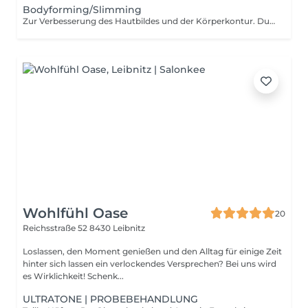
Bodyforming/Slimming
Zur Verbesserung des Hautbildes und der Körperkontur. Durch Ultraschallwellen werden Fettzellen gezielt behandelt, wodurch der Stoffwechsel im Gewebe angeregt werden kann. Gleichzeitig wird die Hautstruktur unterstützt und das Hautbild kann glatter und straffer wirken. Die Behandlung eignet sich besonders zur Reduktion von lokalen Fettdepots und zur Verbesserung der Körperkontur.
Wohlfühl Oase
20
Reichsstraße 52
8430 Leibnitz
Loslassen, den Moment genießen und den Alltag für einige Zeit
hinter sich lassen ein verlockendes Versprechen? Bei uns wird
es Wirklichkeit! Schenk...
ULTRATONE | PROBEBEHANDLUNG