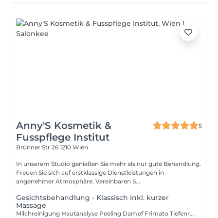
Anny'S Kosmetik &
5
Fusspflege Institut
Brünner Str 26
1210 Wien
In unserem Studio genießen Sie mehr als nur gute Behandlung.
Freuen Sie sich auf erstklassige Dienstleistungen in
angenehmer Atmosphäre. Vereinbaren S...
Gesichtsbehandlung - Klassisch inkl. kurzer
Massage
Milchreinigung Hautanalyse Peeling Dampf Frimato Tiefenreinigung Augenbrauen fassonieren Hoch Frequenz Kurze Massage Maske & Tagespflege. Die Gesichtsbehandlung wird individuell auf deinen Hauttyp abgestimmt und verleiht dir ein frisches, entspanntes Aussehen.