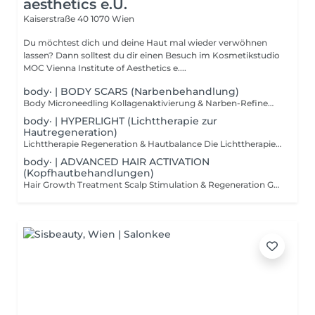
aesthetics e.U.
Kaiserstraße 40
1070 Wien
Du möchtest dich und deine Haut mal wieder verwöhnen
lassen? Dann solltest du dir einen Besuch im Kosmetikstudio
MOC Vienna Institute of Aesthetics e....
body· | BODY SCARS (Narbenbehandlung)
Body Microneedling Kollagenaktivierung & Narben-Refinement Microneedling kann auch gezielt im Bereich des Körpers eingesetzt werden, um die Hautstruktur zu verbessern und narbenhaltiges Gewebe sichtbar zu verfeinern. Durch präzise Mikroimpulse wird die natürliche Kollagenbildung angeregt, wodurch der Wiederaufbau der Haut unterstützt und das Gewebe langfristig gestärkt werden kann. Die Behandlung eignet sich für verschiedene Körperareale (ausgenommen Gesicht und Hals) und wird individuell auf den jeweiligen Hautzustand abgestimmt. Ziel ist es, die Hautstruktur zu glätten, Spannkraft zu fördern und das Erscheinungsbild von Narben nachhaltig zu verbessern. Geeignet bei Dehnungsstreifen Akne-Narben am Rücken OP-Narben Narbengewebe unterschiedlicher Art ausgenommen Keloidnarben Ablauf & Hinweis Behandlung pro Hautareal individuelle Vorbesprechung erforderlich persönliche Einschätzung und Therapieplanung vor Ort Wichtig Da jede Haut und jedes Narbenbild unterschiedlich ist, empfehlen wir eine ausführliche Beratung im Studio. So können alle Möglichkeiten individuell besprochen und das passende Behandlungskonzept erstellt werden. Ergebnis Eine sichtbar verfeinerte Hautstruktur und ein harmonischeres Hautbild durch gezielte Kollagenaktivierung.
body· | HYPERLIGHT (Lichttherapie zur
Hautregeneration)
Lichttherapie Regeneration & Hautbalance Die Lichttherapie ist eine zertifizierte Methode zur Unterstützung der natürlichen Hautregeneration. Durch hyperpolarisiertes Licht werden hauteigene Prozesse aktiviert, die Regeneration gefördert und die Haut in ihrer Schutzfunktion gestärkt. Gleichzeitig kann die Aufnahmefähigkeit der Haut verbessert werden, sodass Pflegewirkstoffe ihre Wirkung optimal entfalten können. Die Behandlung arbeitet sanft, nicht invasiv und eignet sich ideal als ergänzender Baustein innerhalb verschiedener Treatments oder als gezielte Unterstützung bei bestimmten Hautzuständen. Wirkung & Einsatzbereiche Das hyperpolarisierte Licht kann unterstützend wirken bei: Akne und unreiner Haut Rosazea Ekzemen Schuppenflechte atopischer Dermatitis Herpes-bedingten Hautirritationen Vorteile Aktivierung der natürlichen Regenerationsprozesse Unterstützung der Hautbalance beruhigende Wirkung auf gestresste Haut ideale Ergänzung zu vielen Gesichtsbehandlungen sanfte, nicht invasive Anwendung Besonderheit Die Technologie ist patentiert, klinisch getestet und zertifiziert eine moderne Verbindung aus Hautpflege, Regeneration und Wohlbefinden. Ergebnis Die Haut wirkt beruhigt, gestärkt und ausgeglichener mit verbesserter Regenerationsfähigkeit und sichtbar mehr Balance.
body· | ADVANCED HAIR ACTIVATION
(Kopfhautbehandlungen)
Hair Growth Treatment Scalp Stimulation & Regeneration Gezielte Kopfhautbehandlungen können einen wichtigen Beitrag zu kräftigerem, vitalerem Haar leisten. Dieses Hair Growth Treatment kombiniert ausgewählte Wirkstoffformeln mit Microneedling-Technologie, um die Kopfhaut zu stimulieren, die Mikrozirkulation zu aktivieren und die natürlichen Voraussetzungen für gesundes Haarwachstum zu unterstützen. Durch die feinen Mikroimpulse werden hochspezifische Wirkstoffe gezielt in die Kopfhaut eingearbeitet. Dadurch kann die Versorgung der Haarwurzeln verbessert und die Kopfhaut in ihrer Regeneration unterstützt werden ideal bei dünner werdendem Haar oder nachlassender Haardichte. Ablauf der Behandlung Vorbereitung und Reinigung der Kopfhaut Einarbeitung der Wirkstoffe mittels Microneedling beruhigende Abschlusspflege Wirkung & Vorteile gezielte Stimulation der Kopfhaut Unterstützung der Haarwurzelaktivität Förderung der Mikrozirkulation Unterstützung eines gesunden Haarwachstums Stärkung der Kopfhautbalance Ergebnis Eine aktivierte, gepflegte Kopfhaut und optimale Voraussetzungen für kräftigeres, gesünder wirkendes Haar.