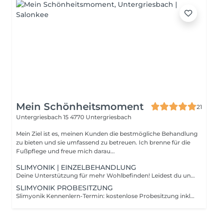
Mein Schönheitsmoment
21
Untergriesbach 15
4770 Untergriesbach
Mein Ziel ist es, meinen Kunden die bestmögliche Behandlung
zu bieten und sie umfassend zu betreuen. Ich brenne für die
Fußpflege und freue mich darau...
SLIMYONIK | EINZELBEHANDLUNG
Deine Unterstützung für mehr Wohlbefinden! Leidest du unter Wassereinlagerungen, schlechter Durchblutung, Stoffwechselproblemen oder Übersäuerung? Dann ist der Slimyonik Bodystyler genau das Richtige für dich! - Fördert den Lymphfluss & die Durchblutung - Unterstützt den Stoffwechsel & die Entgiftung - Lindert Wassereinlagerungen & hilft der Hautstraffung - Tiefenentspannung einfach zurücklehnen & genießen
SLIMYONIK PROBESITZUNG
Slimyonik Kennenlern-Termin: kostenlose Probesitzung inklusive Behandlung & Beratung