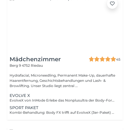
Mädchenzimmer
45
Berg 9
4752 Riedau
Hydrafacial, Microneedling, Permanent Make-Up, dauerhafte
Haarentfernung, Geschichtsbehandlungen und Lash- &
Browlifting. Unser Studio liegt zentral ...
EVOLVE X
EvolveX von InMode Erlebe das Nonplusultra der Body-Forming-Technologie! Mit EvolveX von InMode werden Fettabbau, Muskelstraffung und Hautfestigung in einer einzigen Behandlung vereint. Durch fortschrittliche Radiofrequenz- und EMS-Technologie (Elektrische Muskelstimulation) formt und strafft EvolveX gezielt Deinen Körper und sorgt für eine sichtbar definierte Silhouette. Deine Vorteile auf einen Blick: Hocheffiziente Fettreduktion: Schonendes Verfahren ohne OP Gezielte Muskelkräftigung: EMS-Technologie für spürbar festere Muskeln Hautstraffung & Kollagenaufbau: Unterstützt ein jugendliches, glattes Hautbild Minimalinvasiv: Keine langen Ausfallzeiten, schnelle Erholung Buche jetzt Deine EvolveX-Behandlung und erlebe, wie modernste Technologie Dein Körperbild nachhaltig verbessern kann!
SPORT PAKET
Kombi-Behandlung: Body FX trifft auf EvolveX (3er-Paket) Erlebe die perfekte Synergie modernster Body-Forming-Technologien! Unsere Kombi-Behandlung vereint Body FX und EvolveX zu einem effektiven Rundum-Programm für straffere Konturen und eine definierte Silhouette. Was Dich erwartet: Tiefenwirksame Fettreduktion: Durch zielgerichtete Wärmebehandlung werden Fettdepots schonend abgebaut. Straffung & Glättung: Haut und Gewebe profitieren von der durch die Behandlung angeregten Collagenbildung. Individuell & effektiv: Perfekt auf Dich abgestimmt, steigern die aufeinander abgestimmten Technologien gemeinsam die Wirksamkeit.