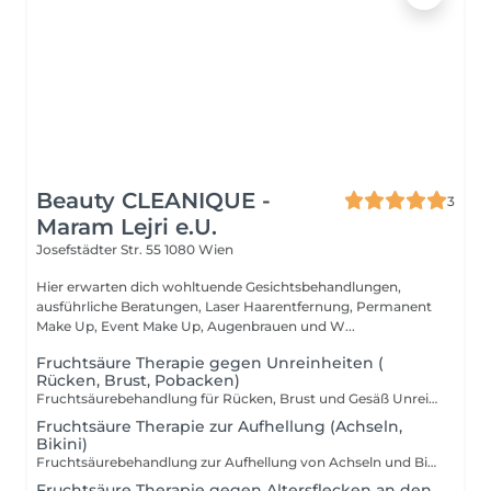
Beauty CLEANIQUE -
3
Maram Lejri e.U.
Josefstädter Str. 55
1080 Wien
Hier erwarten dich wohltuende Gesichtsbehandlungen,
ausführliche Beratungen, Laser Haarentfernung, Permanent
Make Up, Event Make Up, Augenbrauen und W...
Fruchtsäure Therapie gegen Unreinheiten (
Rücken, Brust, Pobacken)
Fruchtsäurebehandlung für Rücken, Brust und Gesäß Unreinheiten am Rücken, Dekolleté oder Gesäß können besonders hartnäckig sein und das Hautbild deutlich beeinträchtigen. Unsere Fruchtsäurebehandlung wirkt gezielt klärend und unterstützt die Haut dabei, wieder ins Gleichgewicht zu kommen. Durch die Anwendung abgestimmter Fruchtsäuren werden abgestorbene Hautzellen sanft entfernt, die Poren gereinigt und die Hauterneuerung angeregt. Entzündungen können reduziert und das Hautbild sichtbar verbessert werden. Deine Vorteile: Weniger Unreinheiten und Mitesser Verfeinerte Poren Glatteres und ebenmäßigeres Hautbild Unterstützung bei Akne und Aknenarben Für optimale Ergebnisse empfehlen wir die Behandlung alle 2 bis 4 Wochen zu wiederholen. Es besteht die Möglichkeit, ein 5er Paket zu buchen. Dieses kann auch nach der ersten Behandlung zum Kennenlernen in Anspruch genommen werden. Am besten entscheidest du dich nach einer persönlichen Beratung direkt vor Ort bei Beauty Cleanique für die passende Variante. Ideal für alle, die sich eine reine und gepflegte Haut auch an schwer erreichbaren Stellen wünschen.
Fruchtsäure Therapie zur Aufhellung (Achseln,
Bikini)
Fruchtsäurebehandlung zur Aufhellung von Achseln und Bikinizone Dunklere Hautstellen im Bereich der Achseln oder Bikinizone entstehen häufig durch Rasur, Reibung oder eingewachsene Haare. Unsere Fruchtsäurebehandlung hilft dabei, diese Hautpartien sanft aufzuhellen und das Hautbild sichtbar zu verfeinern. Durch gezielt eingesetzte Fruchtsäuren werden abgestorbene Hautzellen gelöst, die Hauterneuerung angeregt und Verfärbungen nach und nach reduziert. Die Haut wirkt gleichmäßiger, glatter und gepflegter. Deine Vorteile: Aufhellung von dunklen Hautstellen Ebenmäßigeres Hautbild Reduktion von eingewachsenen Haaren Sanfte und effektive Behandlung Für optimale Ergebnisse empfehlen wir die Behandlung alle 2 bis 4 Wochen zu wiederholen. Es besteht die Möglichkeit, ein 5er Paket zu buchen. Dieses kann auch nach der ersten Behandlung zum Kennenlernen in Anspruch genommen werden. Am besten entscheidest du dich nach einer persönlichen Beratung direkt vor Ort bei Beauty Cleanique für die passende Variante. Ideal für alle, die sich eine gleichmäßige und gepflegte Haut in sensiblen Bereichen wünschen.
Fruchtsäure Therapie gegen Altersflecken an den