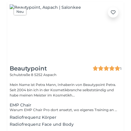
Neu
Beautypoint
1
Schulstraße 8
5252 Aspach
Mein Name ist Petra Mann, Inhaberin von Beautypoint Petra.
Seit 2004 bin ich in der Kosmetikbranche selbstständig und
habe meinen Meister im Kosmetikh...
EMP Chair
Warum EMP Chair Pro dort ansetzt, wo eigenes Training an Grenzen stößt. Viele Menschen trainieren monatelang ihren Beckenboden und spüren trotzdem kaum Fortschritt. Der Grund: Der Beckenboden besteht aus 3 Muskelschichten. Es ist physiologisch kaum möglich, alle 3 Schichten durch willentliche Anspannung zu erreichen. Und ohne einen überschwelligen Trainingsreiz gibt es kein Muskelwachstum. Der EMP Chair Pro löst genau dieses Problem. Die HI-EMP Technologie (High Intensity Electro Magnetic Pulse) erzeugt ein fokussiertes Magnetfeld, das alle 3 Muskelschichten gleichzeitig stimuliert. Tausende supramaximale Kontraktionen pro Sitzung bauen die Muskulatur gezielt auf.
Radiofrequenz Körper
Radiofrequenz Face und Body