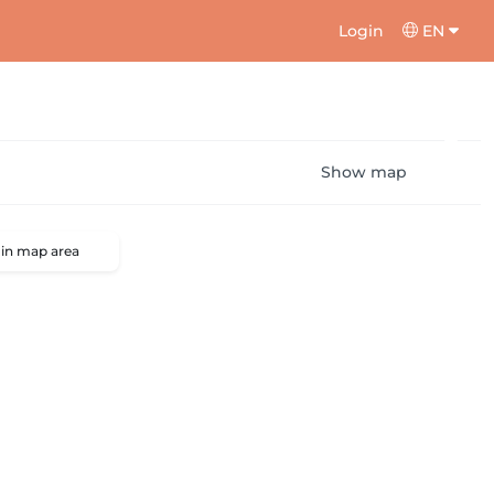
Login
EN
Show map
 in map area