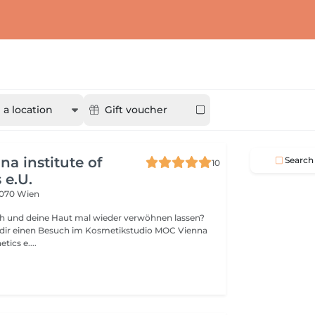
a location
Gift voucher
a institute of
Search
10
 e.U.
1070 Wien
h und deine Haut mal wieder verwöhnen lassen?
u dir einen Besuch im Kosmetikstudio MOC Vienna
tics e....