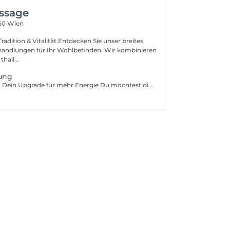
ssage
150 Wien
adition & Vitalität Entdecken Sie unser breites
andlungen für Ihr Wohlbefinden. Wir kombinieren
hail...
tung
FitLine Beratung: Dein Upgrade für mehr Energie Du möchtest dich im Alltag fitter fühlen, deine Regeneration optimieren oder einfach mit mehr Power in den Tag starten? In meiner FitLine Beratung finden wir gemeinsam heraus, wie du deinen Körper optimal unterstützen kannst. Was dich erwartet: Individueller Check-up: Wir analysieren deine aktuellen Ziele (Energie, Fokus, Sport oder Wohlbefinden). Das NTC-Konzept: Ich erkläre dir, wie das exklusive Nährstoff-Transport-Konzept die Nährstoffe genau dorthin bringt, wo sie gebraucht werden auf die Zellebene. Einfache Routine: Kein komplizierter Plan, sondern Lösungen, die perfekt in deinen stressigen Alltag passen. Dein Nutzen: Mehr Vitalität: Spürbar mehr Energie für Job und Freizeit. Bessere Regeneration: Schneller fit nach dem Sport oder einem langen Tag. Ganzheitliches Wohlbefinden: Unterstützung für dein Immunsystem und deine Verdauung. Lass uns starten! Vereinbare jetzt deinen Termin und entdecke, wie einfach moderne Nahrungsergänzung auf Premium-Niveau sein kann.