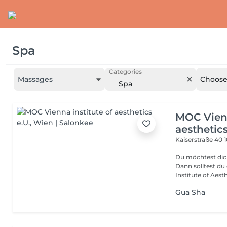
Spa
Categories
Massages
Choose 
Spa
MOC Vienn
aesthetics
Kaiserstraße 40
Du möchtest dic
Dann solltest d
Institute of Aesthe
Gua Sha