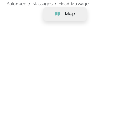
Salonkee
Massages
Head Massage
Map
Company
Support
Team
&
Careers
Information for salons
Legal
Exercise withdrawal right
Terms and conditions