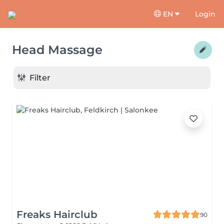
EN
Login
Head Massage
Filter
Freaks Hairclub
90