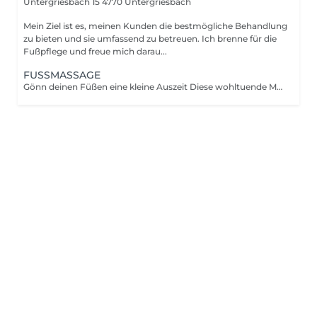
Untergriesbach 15
4770 Untergriesbach
Mein Ziel ist es, meinen Kunden die bestmögliche Behandlung
zu bieten und sie umfassend zu betreuen. Ich brenne für die
Fußpflege und freue mich darau...
FUSSMASSAGE
Gönn deinen Füßen eine kleine Auszeit Diese wohltuende Massage löst Verspannungen, fördert die Durchblutung und hinterlässt ein angenehmes Wohlgefühl. Ideal, um deinen Füßen Entspannung und Pflege zu schenken perfekt nach einem langen Tag.