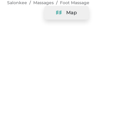
Salonkee
Massages
Foot Massage
Map
Company
Support
Team
&
Careers
Information for salons
Legal
Exercise withdrawal right
Terms and conditions
Privacy Policy