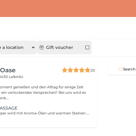
 a location
Gift voucher
 Oase
Search
20
8430 Leibnitz
oment genießen und den Alltag für einige Zeit
 es
it! Schenk...
MASSAGE
Der gesamte Körper wird mit Aroma-Ölen und warmen Steinen massiert. Die angenehme Wärme der Steine unterstützt zusätzlich um Verspannungen zu lösen.