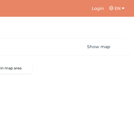
Login
EN
Show map
 in map area