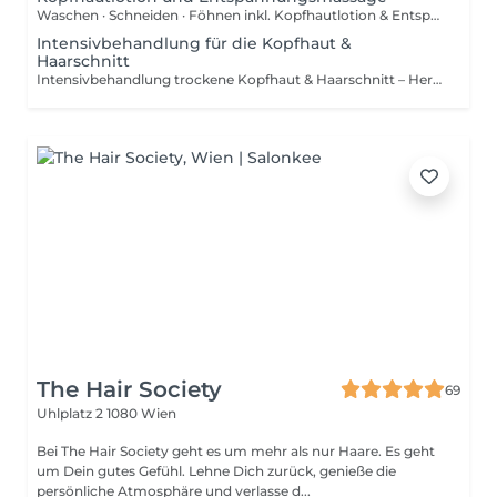
Waschen · Schneiden · Föhnen inkl. Kopfhautlotion & Entspannungsmassage Ein klassischer Herrenhaarschnitt, präzise ausgeführt und ergänzt durch gezielte Kopfhautpflege. Die verwendete Kopfhautlotion wird individuell auf den aktuellen Zustand Ihrer Kopfhaut abgestimmt. Zum Abschluss genießen Sie eine ca. 10-minütige Entspannungsmassage, die die Durchblutung anregt und für spürbare Erholung sorgt.
Intensivbehandlung für die Kopfhaut &
Haarschnitt
Intensivbehandlung trockene Kopfhaut & Haarschnitt – Herren Analyse der Kopfhaut, pflegendes Kopfhautöl, abgestimmte Lotion und Entspannungsmassage. Ideal bei Spannungsgefühl, Trockenheit oder Juckreiz. Intensivbehandlung schuppige Kopfhaut & Haarschnitt – Herren Kopfhautanalyse, klärendes Peeling zur Entfernung von Ablagerungen, ausgleichende Lotion und Entspannungsmassage. Geeignet bei Schuppen oder schnell fettender Kopfhaut. Intensivbehandlung Haarausfall & Haarschnitt – Herren Kopfhautanalyse, gezielte Wirkstoffpflege und aktivierende oder regenerierende Kopfmassage. Empfohlen bei verstärktem Haarausfall oder dünner werdendem Haar.
The Hair Society
69
Uhlplatz 2
1080 Wien
Bei The Hair Society geht es um mehr als nur Haare. Es geht
um Dein gutes Gefühl. Lehne Dich zurück, genieße die
persönliche Atmosphäre und verlasse d...