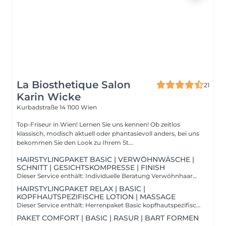
La Biosthetique Salon
21
Karin Wicke
Kurbadstraße 14
1100 Wien
Top-Friseur in Wien! Lernen Sie uns kennen! Ob zeitlos
klassisch, modisch aktuell oder phantasievoll anders, bei uns
bekommen Sie den Look zu Ihrem St...
HAIRSTYLINGPAKET BASIC | VERWÖHNWÄSCHE |
SCHNITT | GESICHTSKOMPRESSE | FINISH
Dieser Service enthält: Individuelle Beratung Verwöhnhaarwäsche mit Massage typgerechter Haarschnitt heiße Gesichtskopresse Finish Lang, kurz, kraus oder experimentell: Männerhaarschnitte und Stylings beschränken sich längst nicht mehr nur auf Trocken-und Maschinenschnitt. Neben den Klassikern gibt es eine Vielzahl von neuen, modernen Schnitten und trendige Stylings.
HAIRSTYLINGPAKET RELAX | BASIC |
KOPFHAUTSPEZIFISCHE LOTION | MASSAGE
Dieser Service enthält: Herrenpaket Basic kopfhautspezifische Lotion Entspannungsmassage Lang, kurz, kraus oder experimentell: Männerhaarschnitte und Stylings beschränken sich längst nicht mehr nur auf Trocken-und Maschinenschnitt. Neben den Klassikern gibt es eine Vielzahl von neuen, modernen Schnitten und trendige Stylings.
PAKET COMFORT | BASIC | RASUR | BART FORMEN