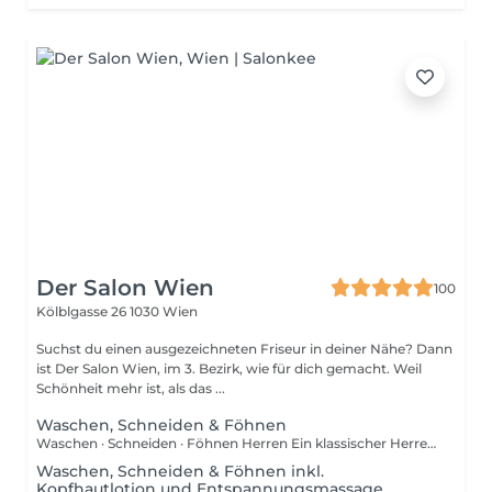
Der Salon Wien
100
Kölblgasse 26
1030 Wien
Suchst du einen ausgezeichneten Friseur in deiner Nähe? Dann
ist Der Salon Wien, im 3. Bezirk, wie für dich gemacht. Weil
Schönheit mehr ist, als das ...
Waschen, Schneiden & Föhnen
Waschen · Schneiden · Föhnen Herren Ein klassischer Herrenhaarschnitt, präzise auf Haartyp, Kopfform und Stil abgestimmt. Nach dem Waschen wird das Haar fachgerecht geschnitten und in Form geföhnt. Eine klare, zeitlose Dienstleistung für Männer, die Wert auf ein sauberes Ergebnis und handwerkliche Qualität legen.
Waschen, Schneiden & Föhnen inkl.
Kopfhautlotion und Entspannungsmassage