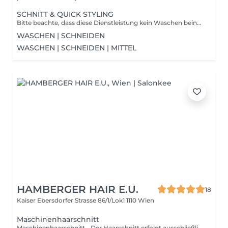
SCHNITT & QUICK STYLING
Bitte beachte, dass diese Dienstleistung kein Waschen beinhaltete. Bitte wasche deine Haare vor deinem Termin andernfalls berechnen wir das waschen vor Ort.
WASCHEN | SCHNEIDEN
WASCHEN | SCHNEIDEN | MITTEL
HAMBERGER HAIR E.U.
18
Kaiser Ebersdorfer Strasse 86/1/Lok1
1110 Wien
Maschinenhaarschnitt
Maschinenhaarschnitt - Der Haarschnitt erfolgt ausschließlich mit der Maschine, ohne Schere oder zusätzliche Techniken.