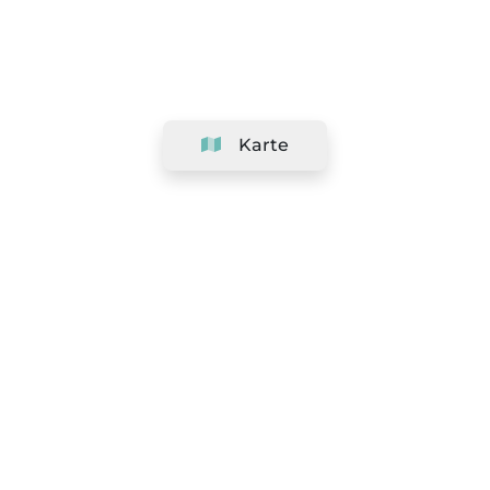
Karte
Unternehmen
Support
Team
&
Jobs
Ihr Geschäft hinzufügen
Rechtlich