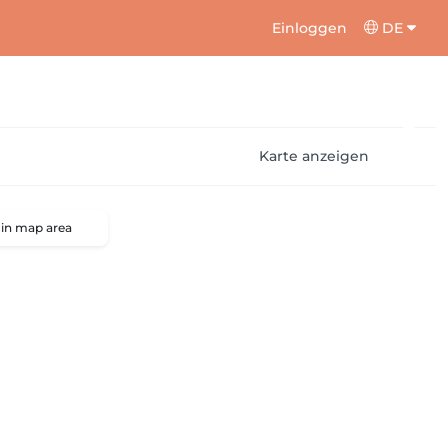
Einloggen
DE
Karte anzeigen
 in map area