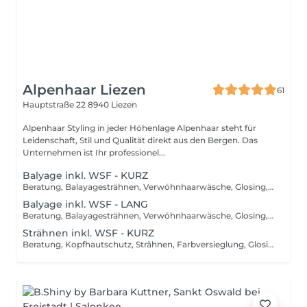
Alpenhaar Liezen
61
Hauptstraße 22
8940 Liezen
Alpenhaar Styling in jeder Höhenlage Alpenhaar steht für
Leidenschaft, Stil und Qualität direkt aus den Bergen. Das
Unternehmen ist Ihr professionel...
Balyage inkl. WSF - KURZ
Beratung, Balayagesträhnen, Verwöhnhaarwäsche, Glosing, Farbversiegelung, waschen inkl. Pflegebehandlung, schneiden, föhnen, Styling inkl. Stylingsprodukte, bis Kinn lange Haare, ab
Balyage inkl. WSF - LANG
Beratung, Balayagesträhnen, Verwöhnhaarwäsche, Glosing, Farbversiegelung, waschen inkl. Pflegebehandlung, schneiden, föhnen, Styling inkl. Stylingsprodukte, ab Kinn lange Haare, ab
Strähnen inkl. WSF - KURZ
Beratung, Kopfhautschutz, Strähnen, Farbversieglung, Glosing, waschen inkl. Pflegebehandlung, schneiden, föhnen, Styling inkl. Stylingsprodukte, bis Kinn lange Haare, ab