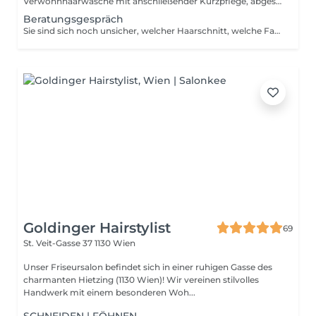
Verwöhnhaarwäsche mit anschließender Kurzpflege, abgestimmt auf Haartyp und Haarzustand. Zum Abschluss professionelles Föhnstyling nach Wunsch.
Beratungsgespräch
Sie sind sich noch unsicher, welcher Haarschnitt, welche Farbe oder welche Pflege am besten zu Ihnen passt? In unserem Beratungsgespräch nehmen wir uns bewusst Zeit für Sie. Wir besprechen Ihre Wünsche, analysieren Ihre Haarstruktur und Ihre Ausgangssituation genau und finden gemeinsam die passende Lösung für Sie. Ideal, wenn Sie sich vorab mehr Klarheit und eine professionelle Einschätzung wünschen.
Goldinger Hairstylist
69
St. Veit-Gasse 37
1130 Wien
Unser Friseursalon befindet sich in einer ruhigen Gasse des
charmanten Hietzing (1130 Wien)! Wir vereinen stilvolles
Handwerk mit einem besonderen Woh...