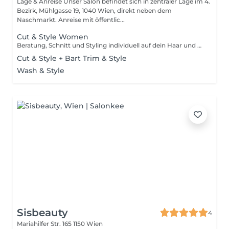
Lage & Anreise Unser Salon befindet sich in zentraler Lage im 4.
Bezirk, Mühlgasse 19, 1040 Wien, direkt neben dem
Naschmarkt. Anreise mit öffentlic...
Cut & Style Women
Beratung, Schnitt und Styling individuell auf dein Haar und deine Wünsche abgestimmt. Die Kategorien S, M und L richten sich nach dem tatsächlichen Zeitaufwand, nicht nur nach deiner Haarlänge. Im Zweifelsfall wähle bitte M.
Cut & Style + Bart Trim & Style
Wash & Style
Sisbeauty
4
Mariahilfer Str. 165
1150 Wien