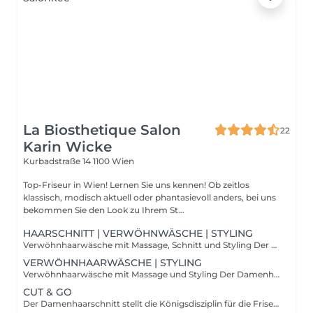
La Biosthetique Salon
22
Karin Wicke
Kurbadstraße 14
1100 Wien
Top-Friseur in Wien! Lernen Sie uns kennen! Ob zeitlos
klassisch, modisch aktuell oder phantasievoll anders, bei uns
bekommen Sie den Look zu Ihrem St...
HAARSCHNITT | VERWÖHNWÄSCHE | STYLING
Verwöhnhaarwäsche mit Massage, Schnitt und Styling Der Damenhaarschnitt stellt die Königsdisziplin für die Friseurinnen und Friseure dar. Schließlich verbringen die Damen mehr Zeit mit Ihrer Frisur als die meisten Männer und haben damit einen hohen Anspruch an Schnitt, Farbe und Styling. Ob kurzes, langes, oder mittellanges Haar, die Meister der Schere müssen für alle Haarlängen und Haar-Beschaffenheiten stets aktuelle Trends, Schnitte, Stylings und aktuellste Färbetechniken anbieten können. Die handwerklichen Fähigkeiten und die individuelle Kreativität der Friseurinnen und Friseure lassen alle Frisurenwünsche der Damen wahr werden.
VERWÖHNHAARWÄSCHE | STYLING
Verwöhnhaarwäsche mit Massage und Styling Der Damenhaarschnitt stellt die Königsdisziplin für die Friseurinnen und Friseure dar. Schließlich verbringen die Damen mehr Zeit mit Ihrer Frisur als die meisten Männer und haben damit einen hohen Anspruch an Schnitt, Farbe und Styling. Ob kurzes, langes, oder mittellanges Haar, die Meister der Schere müssen für alle Haarlängen und Haar-Beschaffenheiten stets aktuelle Trends, Schnitte, Stylings und aktuellste Färbetechniken anbieten können. Die handwerklichen Fähigkeiten und die individuelle Kreativität der Friseurinnen und Friseure lassen alle Frisurenwünsche der Damen wahr werden.
CUT & GO
Der Damenhaarschnitt stellt die Königsdisziplin für die Friseurinnen und Friseure dar. Schließlich verbringen die Damen mehr Zeit mit Ihrer Frisur als die meisten Männer und haben damit einen hohen Anspruch an Schnitt, Farbe und Styling. Ob kurzes, langes, oder mittellanges Haar, die Meister der Schere müssen für alle Haarlängen und Haar-Beschaffenheiten stets aktuelle Trends, Schnitte, Stylings und aktuellste Färbetechniken anbieten können. Die handwerklichen Fähigkeiten und die individuelle Kreativität der Friseurinnen und Friseure lassen alle Frisurenwünsche der Damen wahr werden.