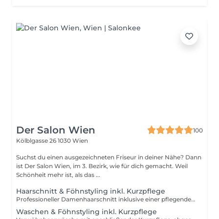
Der Salon Wien
100
Kölblgasse 26
1030 Wien
Suchst du einen ausgezeichneten Friseur in deiner Nähe? Dann
ist Der Salon Wien, im 3. Bezirk, wie für dich gemacht. Weil
Schönheit mehr ist, als das ...
Haarschnitt & Föhnstyling inkl. Kurzpflege
Professioneller Damenhaarschnitt inklusive einer pflegenden Kurzbehandlung. Die Pflege wird auf Haartyp und Haarzustand abgestimmt und sorgt für bessere Kämmbarkeit und ein gepflegtes Haargefühl. Zum Abschluss Föhnstyling nach Wunsch.
Waschen & Föhnstyling inkl. Kurzpflege