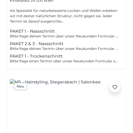
Kinzerplatz 24
1210 Wien
Als Spezialist für naturbelassene Locken und Wellen arbeiten
wir mit deiner natürlichen Struktur, nicht gegen sie. Jeder
Termin ist darauf ausgerichte...
PAKET 1 - Nassschnitt
Bitte frage deinen Termin über unser Neukunden Formular auf unserer Website an. Nach einer Termin-Einladung ist dieser Termin für dich buchbar. Bei Locken Elite arbeiten wir als Team. Deshalb kann es sein, dass ein Teil deiner gebuchten Dienstleistung (ausgenommen Schnitt) von einem anderen Mitarbeiter übernommen wird.
PAKET 2 & 3 - Nassschnitt
Bitte frage deinen Termin über unser Neukunden Formular auf unserer Website an. Nach einer Termin-Einladung ist dieser Termin für dich buchbar. Bei Locken Elite arbeiten wir als Team. Deshalb kann es sein, dass ein Teil deiner gebuchten Dienstleistung (ausgenommen Schnitt) von einem anderen Mitarbeiter übernommen wird.
PAKET 1 - Trockenschnitt
Bitte frage einen Termin über unser Neukunden Formular auf unserer Website an. Nach einer Termin-Einladung ist dieser Termin für dich buchbar. Buche dieses Paket bei Annabella. Deine persönliche Beratung und dein Schnitt werden zusätzlich von Tessa begleitet. So profitierst du von der Erfahrung zweier Spezialistinnen und gleichzeitig von einem attraktiven Preisvorteil. Wähle einfach deinen Wunschtermin bei Annabella online aus. Sollte die zusätzliche Begleitung durch Tessa zum gewählten Zeitpunkt nicht möglich sein, melden wir uns persönlich bei dir und finden gemeinsam einen passenden Termin. Bei Locken Elite arbeiten wir als Team. Deshalb kann es sein, dass ein Teil deiner gebuchten Dienstleistung (ausgenommen Schnitt) von einem anderen Mitarbeiter übernommen wird.
Neu