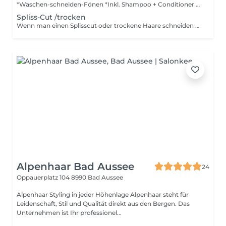
*Waschen-schneiden-Fönen *Inkl. Shampoo + Conditioner + Stylingprodukte *Inkl. Lockenstab oder Glätteisen *Inkl. Haftwickler + Wärme
Spliss-Cut /trocken
Wenn man einen Splisscut oder trockene Haare schneiden will. Hier werden gespaltene/kaputte Spitzen gesäubert. Ideal wenn man die Haare wachsen lassen will
Alpenhaar Bad Aussee
24
Oppauerplatz 104
8990 Bad Aussee
Alpenhaar Styling in jeder Höhenlage Alpenhaar steht für
Leidenschaft, Stil und Qualität direkt aus den Bergen. Das
Unternehmen ist Ihr professionel...