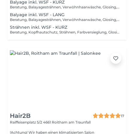
Balyage inkl. WSF - KURZ
Beratung, Balayagesträhnen, Verwöhnhaarwäsche, Glosing, Farbversiegelung, waschen inkl. Pflegebehandlung, schneiden, föhnen, Styling inkl. Stylingsprodukte, bis Kinn lange Haare, ab
Balyage inkl. WSF - LANG
Beratung, Balayagesträhnen, Verwöhnhaarwäsche, Glosing, Farbversiegelung, waschen inkl. Pflegebehandlung, schneiden, föhnen, Styling inkl. Stylingsprodukte, ab Kinn lange Haare, ab
Strähnen inkl. WSF - KURZ
Beratung, Kopfhautschutz, Strähnen, Farbversieglung, Glosing, waschen inkl. Pflegebehandlung, schneiden, föhnen, Styling inkl. Stylingsprodukte, bis Kinn lange Haare, ab
Hair2B
17
Raiffeisenplatz 5/2
4661 Roitham am Traunfall
!Achtung! Wir haben einen klimatisierten Salon