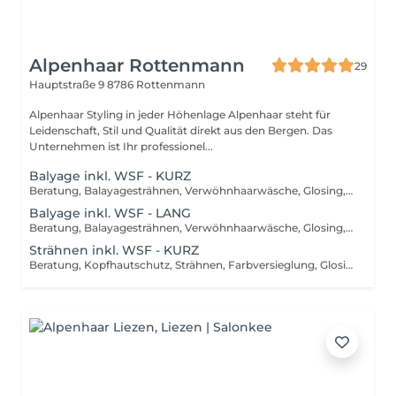
Alpenhaar Rottenmann
29
Hauptstraße 9
8786 Rottenmann
Alpenhaar Styling in jeder Höhenlage Alpenhaar steht für
Leidenschaft, Stil und Qualität direkt aus den Bergen. Das
Unternehmen ist Ihr professionel...
Balyage inkl. WSF - KURZ
Beratung, Balayagesträhnen, Verwöhnhaarwäsche, Glosing, Farbversiegelung, waschen inkl. Pflegebehandlung, schneiden, föhnen, Styling inkl. Stylingsprodukte, bis Kinn lange Haare, ab
Balyage inkl. WSF - LANG
Beratung, Balayagesträhnen, Verwöhnhaarwäsche, Glosing, Farbversiegelung, waschen inkl. Pflegebehandlung, schneiden, föhnen, Styling inkl. Stylingsprodukte, ab Kinn lange Haare, ab
Strähnen inkl. WSF - KURZ
Beratung, Kopfhautschutz, Strähnen, Farbversieglung, Glosing, waschen inkl. Pflegebehandlung, schneiden, föhnen, Styling inkl. Stylingsprodukte, bis Kinn lange Haare, ab