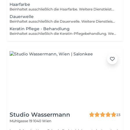
Haarfarbe
Beinhaltet ausschließlich die Haarfarbe. Weitere Dienstleistungen sind separat zubuchbar. Bitte beachten Sie die Leistungsbeschreibung (extra kurz - bis Hüfte) und wählen Sie entsprechend Ihrer Haarlänge.
Dauerwelle
Beinhaltet ausschließlich die Dauerwelle. Weitere Dienstleistungen sind separat zubuchbar. Bitte beachten Sie die Leistungsbeschreibung (extra kurz - bis Hüfte). Bitte wählen Sie die Leistung nach der Haarlänge.
Keratin Pflege - Behandlung
Beinhaltet ausschließlich die Keratin-Pflegebehandlung. Weitere Dienstleistungen sind separat zubuchbar. Bitte beachten Sie die Leistungsbeschreibung (kurz - bis Hüfte). Bitte wählen Sie die Leistung nach der Haarlänge.
Studio Wassermann
23
Mühlgasse 19
1040 Wien