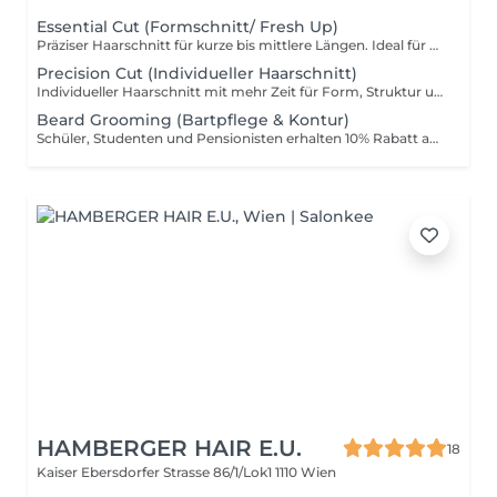
Essential Cut (Formschnitt/ Fresh Up)
Präziser Haarschnitt für kurze bis mittlere Längen. Ideal für gepflegte Looks mit klarer Form und sauberem Finish. Schüler, Studenten und Pensionisten erhalten 10% Rabatt auf den Preis. Der Rabatt wird vor Ort im Salon eingelöst.
Precision Cut (Individueller Haarschnitt)
Individueller Haarschnitt mit mehr Zeit für Form, Struktur und exakte Details. Perfekt für moderne Looks und persönliche Anpassung. Schüler, Studenten und Pensionisten erhalten 10% Rabatt auf den Preis. Der Rabatt wird vor Ort im Salon eingelöst.
Beard Grooming (Bartpflege & Kontur)
Schüler, Studenten und Pensionisten erhalten 10% Rabatt auf den Preis. Der Rabatt wird vor Ort im Salon eingelöst.
HAMBERGER HAIR E.U.
18
Kaiser Ebersdorfer Strasse 86/1/Lok1
1110 Wien