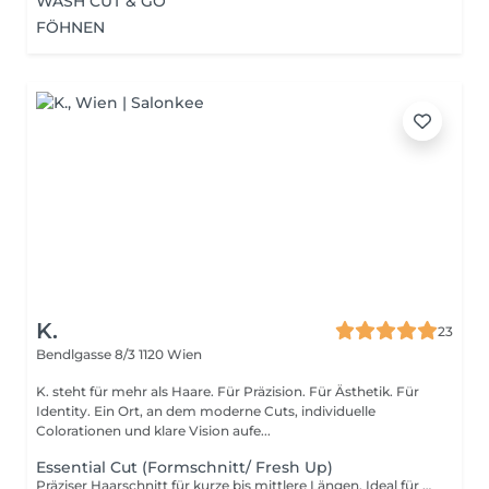
WASH CUT & GO
FÖHNEN
K.
23
Bendlgasse 8/3
1120 Wien
K. steht für mehr als Haare. Für Präzision. Für Ästhetik. Für
Identity. Ein Ort, an dem moderne Cuts, individuelle
Colorationen und klare Vision aufe...
Essential Cut (Formschnitt/ Fresh Up)
Präziser Haarschnitt für kurze bis mittlere Längen. Ideal für gepflegte Looks mit klarer Form und sauberem Finish. Schüler, Studenten und Pensionisten erhalten 10% Rabatt auf den Preis. Der Rabatt wird vor Ort im Salon eingelöst.