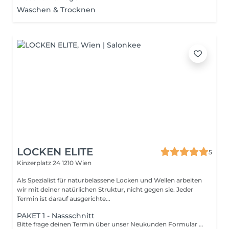
Waschen & Trocknen
LOCKEN ELITE
5
Kinzerplatz 24
1210 Wien
Als Spezialist für naturbelassene Locken und Wellen arbeiten
wir mit deiner natürlichen Struktur, nicht gegen sie. Jeder
Termin ist darauf ausgerichte...
PAKET 1 - Nassschnitt
Bitte frage deinen Termin über unser Neukunden Formular auf unserer Website an. Nach einer Termin-Einladung ist dieser Termin für dich buchbar. Bei Locken Elite arbeiten wir als Team. Deshalb kann es sein, dass ein Teil deiner gebuchten Dienstleistung (ausgenommen Schnitt) von einem anderen Mitarbeiter übernommen wird.