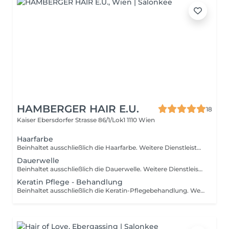
HAMBERGER HAIR E.U.
18
Kaiser Ebersdorfer Strasse 86/1/Lok1
1110 Wien
Haarfarbe
Beinhaltet ausschließlich die Haarfarbe. Weitere Dienstleistungen sind separat zubuchbar. Bitte beachten Sie die Leistungsbeschreibung (extra kurz - bis Hüfte) und wählen Sie entsprechend Ihrer Haarlänge.
Dauerwelle
Beinhaltet ausschließlich die Dauerwelle. Weitere Dienstleistungen sind separat zubuchbar. Bitte beachten Sie die Leistungsbeschreibung (extra kurz - bis Hüfte). Bitte wählen Sie die Leistung nach der Haarlänge.
Keratin Pflege - Behandlung
Beinhaltet ausschließlich die Keratin-Pflegebehandlung. Weitere Dienstleistungen sind separat zubuchbar. Bitte beachten Sie die Leistungsbeschreibung (kurz - bis Hüfte). Bitte wählen Sie die Leistung nach der Haarlänge.