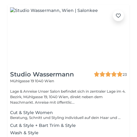
Studio Wassermann
23
Mühlgasse 19
1040 Wien
Lage & Anreise Unser Salon befindet sich in zentraler Lage im 4.
Bezirk, Mühlgasse 19, 1040 Wien, direkt neben dem
Naschmarkt. Anreise mit öffentlic...
Cut & Style Women
Beratung, Schnitt und Styling individuell auf dein Haar und deine Wünsche abgestimmt. Die Kategorien S, M und L richten sich nach dem tatsächlichen Zeitaufwand, nicht nur nach deiner Haarlänge. Im Zweifelsfall wähle bitte M.
Cut & Style + Bart Trim & Style
Wash & Style