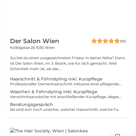
Der Salon Wien
100
Kölblgasse 26
1030 Wien
Suchst du einen ausgezeichneten Friseur in deiner Nähe? Dann
ist Der Salon Wien, im 3. Bezirk, wie für dich gemacht. Weil
Schönheit mehr ist, als das ...
Haarschnitt & Föhnstyling inkl. Kurzpflege
Professioneller Damenhaarschnitt inklusive einer pflegenden Kurzbehandlung. Die Pflege wird auf Haartyp und Haarzustand abgestimmt und sorgt für bessere Kämmbarkeit und ein gepflegtes Haargefühl. Zum Abschluss Föhnstyling nach Wunsch.
Waschen & Föhnstyling inkl. Kurzpflege
Verwöhnhaarwäsche mit anschließender Kurzpflege, abgestimmt auf Haartyp und Haarzustand. Zum Abschluss professionelles Föhnstyling nach Wunsch.
Beratungsgespräch
Sie sind sich noch unsicher, welcher Haarschnitt, welche Farbe oder welche Pflege am besten zu Ihnen passt? In unserem Beratungsgespräch nehmen wir uns bewusst Zeit für Sie. Wir besprechen Ihre Wünsche, analysieren Ihre Haarstruktur und Ihre Ausgangssituation genau und finden gemeinsam die passende Lösung für Sie. Ideal, wenn Sie sich vorab mehr Klarheit und eine professionelle Einschätzung wünschen.