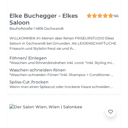
Elke Buchegger - Elkes
166
Saloon
Bauhofstraße 1
4816 Gschwandt
WILLKOMMEN im kleinen aber feinen FRISEURSTUDIO Elkes
Saloon in Gschwandt bei Gmunden. Als LEIDENSCHAFTLICHE
Friseurin und Stylistin freut sie und ih...
Föhnen/ Einlegen
*Waschen und föhnen/eindrehen inkl. cond. *Inkl. Styling mit dem Lockenstab oder Glätteneisen *Inkl Haftwickler + Wärme
Waschen-schneiden-fönen
*Waschen-schneiden-Fönen *Inkl. Shampoo + Conditioner + Stylingprodukte *Inkl. Lockenstab oder Glätteisen *Inkl. Haftwickler + Wärme
Spliss-Cut /trocken
Wenn man einen Splisscut oder trockene Haare schneiden will. Hier werden gespaltene/kaputte Spitzen gesäubert. Ideal wenn man die Haare wachsen lassen will