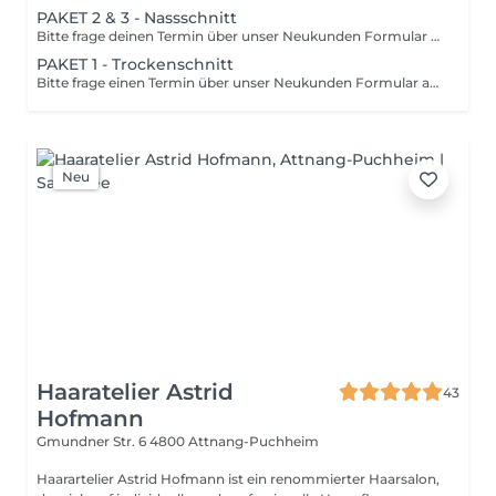
PAKET 2 & 3 - Nassschnitt
Bitte frage deinen Termin über unser Neukunden Formular auf unserer Website an. Nach einer Termin-Einladung ist dieser Termin für dich buchbar. Bei Locken Elite arbeiten wir als Team. Deshalb kann es sein, dass ein Teil deiner gebuchten Dienstleistung (ausgenommen Schnitt) von einem anderen Mitarbeiter übernommen wird.
PAKET 1 - Trockenschnitt
Bitte frage einen Termin über unser Neukunden Formular auf unserer Website an. Nach einer Termin-Einladung ist dieser Termin für dich buchbar. Buche dieses Paket bei Annabella. Deine persönliche Beratung und dein Schnitt werden zusätzlich von Tessa begleitet. So profitierst du von der Erfahrung zweier Spezialistinnen und gleichzeitig von einem attraktiven Preisvorteil. Wähle einfach deinen Wunschtermin bei Annabella online aus. Sollte die zusätzliche Begleitung durch Tessa zum gewählten Zeitpunkt nicht möglich sein, melden wir uns persönlich bei dir und finden gemeinsam einen passenden Termin. Bei Locken Elite arbeiten wir als Team. Deshalb kann es sein, dass ein Teil deiner gebuchten Dienstleistung (ausgenommen Schnitt) von einem anderen Mitarbeiter übernommen wird.
Neu
Haaratelier Astrid
43
Hofmann
Gmundner Str. 6
4800 Attnang-Puchheim
Haarartelier Astrid Hofmann ist ein renommierter Haarsalon,