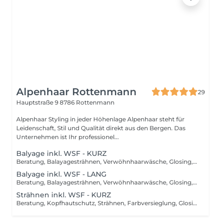
Alpenhaar Rottenmann
29
Hauptstraße 9
8786 Rottenmann
Alpenhaar Styling in jeder Höhenlage Alpenhaar steht für
Leidenschaft, Stil und Qualität direkt aus den Bergen. Das
Unternehmen ist Ihr professionel...
Balyage inkl. WSF - KURZ
Beratung, Balayagesträhnen, Verwöhnhaarwäsche, Glosing, Farbversiegelung, waschen inkl. Pflegebehandlung, schneiden, föhnen, Styling inkl. Stylingsprodukte, bis Kinn lange Haare, ab
Balyage inkl. WSF - LANG
Beratung, Balayagesträhnen, Verwöhnhaarwäsche, Glosing, Farbversiegelung, waschen inkl. Pflegebehandlung, schneiden, föhnen, Styling inkl. Stylingsprodukte, ab Kinn lange Haare, ab
Strähnen inkl. WSF - KURZ
Beratung, Kopfhautschutz, Strähnen, Farbversieglung, Glosing, waschen inkl. Pflegebehandlung, schneiden, föhnen, Styling inkl. Stylingsprodukte, bis Kinn lange Haare, ab