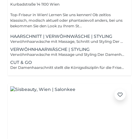
Kurbadstraße 14
1100 Wien
Top-Friseur in Wien! Lernen Sie uns kennen! Ob zeitlos
klassisch, modisch aktuell oder phantasievoll anders, bei uns
bekommen Sie den Look zu Ihrem St...
HAARSCHNITT | VERWÖHNWÄSCHE | STYLING
Verwöhnhaarwäsche mit Massage, Schnitt und Styling Der Damenhaarschnitt stellt die Königsdisziplin für die Friseurinnen und Friseure dar. Schließlich verbringen die Damen mehr Zeit mit Ihrer Frisur als die meisten Männer und haben damit einen hohen Anspruch an Schnitt, Farbe und Styling. Ob kurzes, langes, oder mittellanges Haar, die Meister der Schere müssen für alle Haarlängen und Haar-Beschaffenheiten stets aktuelle Trends, Schnitte, Stylings und aktuellste Färbetechniken anbieten können. Die handwerklichen Fähigkeiten und die individuelle Kreativität der Friseurinnen und Friseure lassen alle Frisurenwünsche der Damen wahr werden.
VERWÖHNHAARWÄSCHE | STYLING
Verwöhnhaarwäsche mit Massage und Styling Der Damenhaarschnitt stellt die Königsdisziplin für die Friseurinnen und Friseure dar. Schließlich verbringen die Damen mehr Zeit mit Ihrer Frisur als die meisten Männer und haben damit einen hohen Anspruch an Schnitt, Farbe und Styling. Ob kurzes, langes, oder mittellanges Haar, die Meister der Schere müssen für alle Haarlängen und Haar-Beschaffenheiten stets aktuelle Trends, Schnitte, Stylings und aktuellste Färbetechniken anbieten können. Die handwerklichen Fähigkeiten und die individuelle Kreativität der Friseurinnen und Friseure lassen alle Frisurenwünsche der Damen wahr werden.
CUT & GO
Der Damenhaarschnitt stellt die Königsdisziplin für die Friseurinnen und Friseure dar. Schließlich verbringen die Damen mehr Zeit mit Ihrer Frisur als die meisten Männer und haben damit einen hohen Anspruch an Schnitt, Farbe und Styling. Ob kurzes, langes, oder mittellanges Haar, die Meister der Schere müssen für alle Haarlängen und Haar-Beschaffenheiten stets aktuelle Trends, Schnitte, Stylings und aktuellste Färbetechniken anbieten können. Die handwerklichen Fähigkeiten und die individuelle Kreativität der Friseurinnen und Friseure lassen alle Frisurenwünsche der Damen wahr werden.