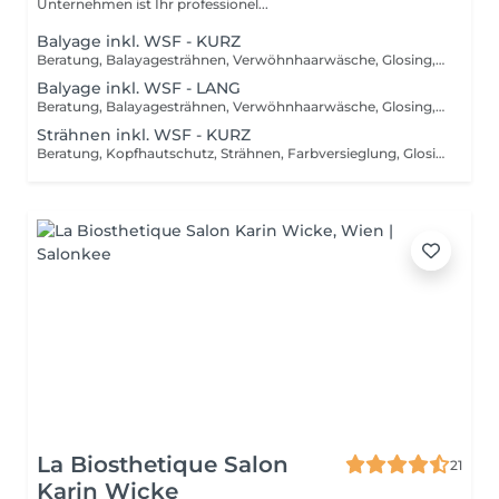
Unternehmen ist Ihr professionel...
Balyage inkl. WSF - KURZ
Beratung, Balayagesträhnen, Verwöhnhaarwäsche, Glosing, Farbversiegelung, waschen inkl. Pflegebehandlung, schneiden, föhnen, Styling inkl. Stylingsprodukte, bis Kinn lange Haare, ab
Balyage inkl. WSF - LANG
Beratung, Balayagesträhnen, Verwöhnhaarwäsche, Glosing, Farbversiegelung, waschen inkl. Pflegebehandlung, schneiden, föhnen, Styling inkl. Stylingsprodukte, ab Kinn lange Haare, ab
Strähnen inkl. WSF - KURZ
Beratung, Kopfhautschutz, Strähnen, Farbversieglung, Glosing, waschen inkl. Pflegebehandlung, schneiden, föhnen, Styling inkl. Stylingsprodukte, bis Kinn lange Haare, ab
La Biosthetique Salon
21
Karin Wicke