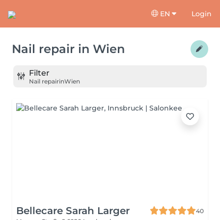
EN
Login
Nail repair
in
Wien
Filter
Nail repair
in
Wien
Bellecare Sarah Larger
40