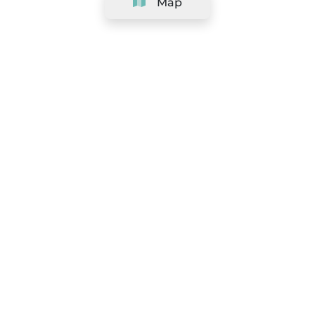
Map
Company
Support
Team
&
Careers
Information for salons
Legal
Exercise withdrawal right
Terms and conditions
Privacy Policy
Cookie Policy
|
Preferences