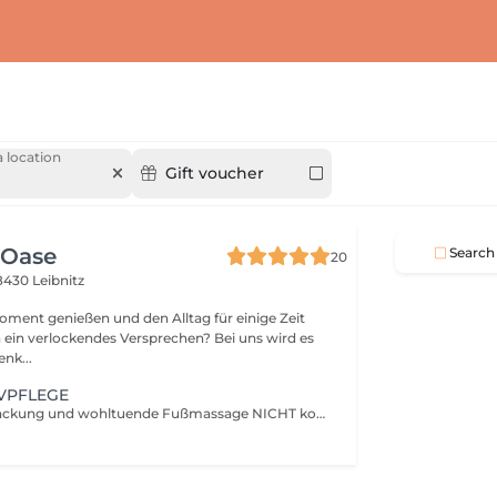
 location
Gift voucher
 Oase
Search
20
8430 Leibnitz
oment genießen und den Alltag für einige Zeit
 es
it! Schenk...
IVPFLEGE
Pflegende Fußpackung und wohltuende Fußmassage NICHT kombinierbar mit Pediküre mit Lack!