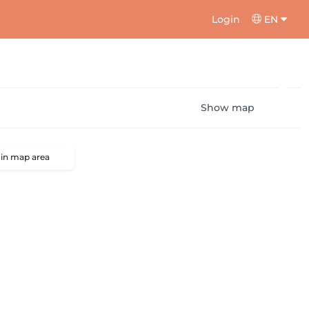
Login
EN
Show map
 in map area