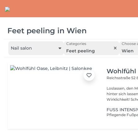
Feet peeling
in
Wien
Categories
Choose a
Nail salon
Feet peeling
Wien
Wohlfühl
Reichsstraße 52
Loslassen, den M
hinter sich lassen ein verlockendes Versprechen? Bei uns wird
Wirklichke
FUSS INTENS