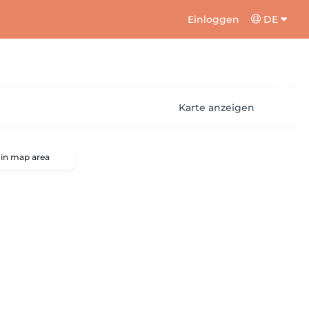
Einloggen
DE
Karte anzeigen
 in map area