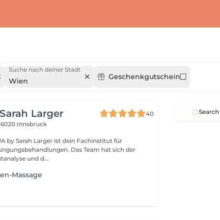
Suche nach deiner Stadt
Geschenkgutschein
Wien
 Sarah Larger
Search
40
9
6020 Innsbruck
 by Sarah Larger ist dein Fachinstitut für
jüngungsbehandlungen. Das Team hat sich der
tanalyse und d...
ken-Massage