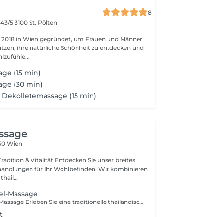
8
 43/5
3100 St. Pölten
 2018 in Wien gegründet, um Frauen und Männer
ützen, ihre natürliche Schönheit zu entdecken und
zufühle...
ge (15 min)
age (30 min)
s, Dekolletemassage (15 min)
ssage
150 Wien
adition & Vitalität Entdecken Sie unser breites
andlungen für Ihr Wohlbefinden. Wir kombinieren
hail...
el-Massage
Kräuterstempel-Massage Erleben Sie eine traditionelle thailändische Spezialität: Unsere Kräuterstempel-Massage wird mit originalen Kräuterstempeln aus Thailand durchgeführt. Die wohltuende Kombination aus Wärme und den natürlichen Kräuteressenzen lindert Schmerzen, lockert verspannte Muskeln und sorgt für tiefgehende Entspannung von Körper und Geist.
t