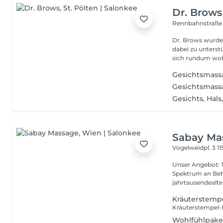
Dr. Brows
Rennbahnstraße
Dr. Brows wurde
dabei zu unterst
sich rundum wohl
Gesichtsmassa
Gesichtsmass
Gesichts, Hal
Sabay Ma
Vogelweidpl. 3
1
Unser Angebot: Tr
Spektrum an Beh
jahrtausendealte t
Kräuterstemp
Wohlfühlpake