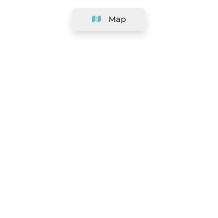
Map
Company
Support
Team
&
Careers
Information for salons
Legal
Exercise withdrawal right
Terms and conditions
Privacy Policy