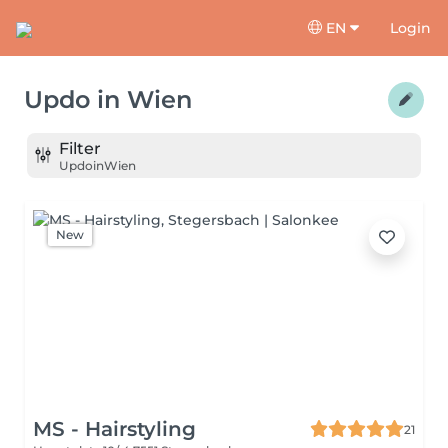
EN
Login
Updo
in
Wien
Filter
Updo
in
Wien
New
MS - Hairstyling
21