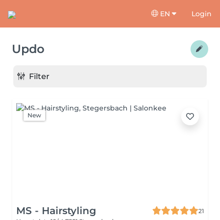
EN
Login
Updo
Filter
New
MS - Hairstyling
21