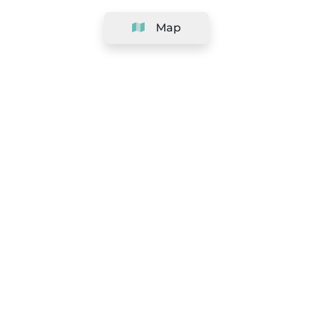
Map
Company
Support
Team
&
Careers
Information for salons
Legal
Exercise withdrawal right
Terms and conditions
Privacy Policy