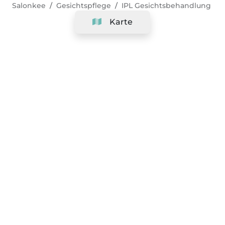
Salonkee
Gesichtspflege
IPL Gesichtsbehandlung
Karte
Unternehmen
Support
Team
&
Jobs
Ihr Geschäft hinzufügen
Rechtlich
Widerrufsrecht ausüben
AGBs
Datenschutz-Politik