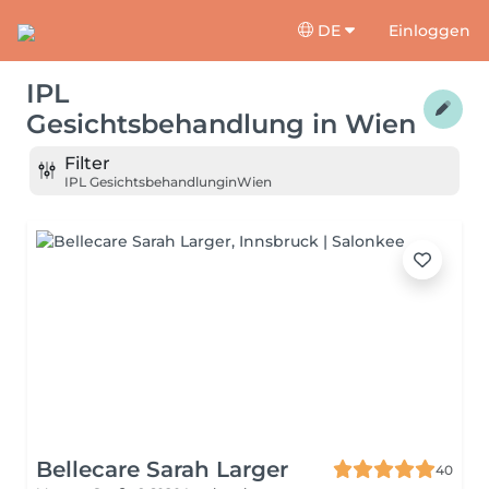
DE
Einloggen
IPL
Gesichtsbehandlung
in
Wien
Filter
IPL Gesichtsbehandlung
in
Wien
Bellecare Sarah Larger
40