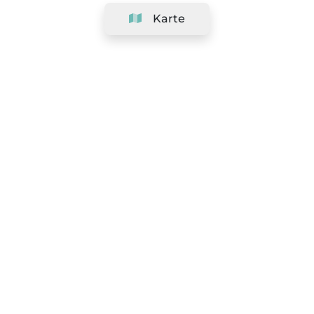
Karte
Unternehmen
Support
Team
&
Jobs
Ihr Geschäft hinzufügen
Rechtlich
Widerrufsrecht ausüben
AGBs
Datenschutz-Politik