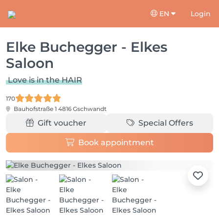
EN
Login
Elke Buchegger - Elkes
Saloon
Love is in the HAIR
170
Bauhofstraße 1
4816 Gschwandt
Gift voucher
Special Offers
Book appointment