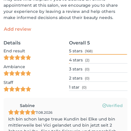
appointment at this salon, we encourage you to share
your experience by leaving a review and help others
make informed decisions about their beauty needs.
Add review
Details
Overall
5
End result
5
stars
(168)
4
stars
(2)
Ambiance
3
stars
(0)
2
stars
(0)
Staff
1
star
(0)
Sabine
Verified
7.08.2026
Ich bin schon lange treue Kundin bei Elke und bin
mittlerweile bei Vici gelandet und bin jetzt seit 2