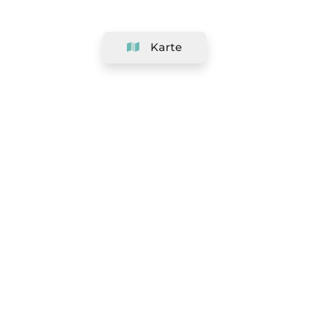
Karte
Unternehmen
Support
Team
&
Jobs
Ihr Geschäft hinzufügen
Rechtlich
Widerrufsrecht ausüben
AGBs