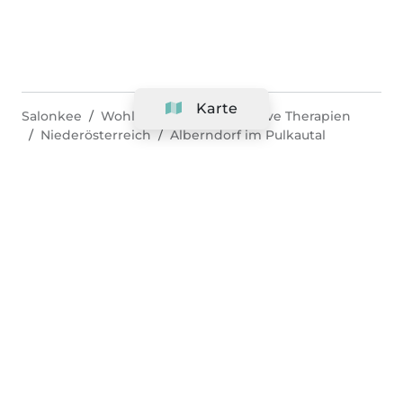
Karte
Salonkee
Wohlbefinden & alternative Therapien
Niederösterreich
Alberndorf im Pulkautal
Unternehmen
Support
Team
&
Jobs
Ihr Geschäft hinzufügen
Rechtlich
Widerrufsrecht ausüben