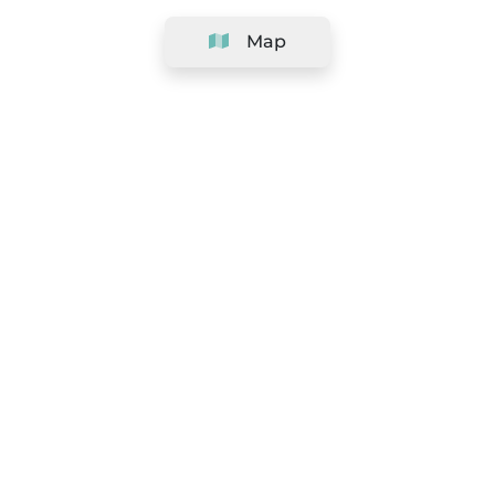
Map
Company
Support
Team
&
Careers
Information for salons
Legal
Exercise withdrawal right
Terms and conditions
Privacy Policy