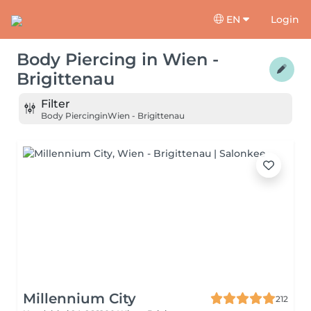
EN
Login
Body Piercing
in
Wien -
Brigittenau
Filter
Body Piercing
in
Wien - Brigittenau
Millennium City
212