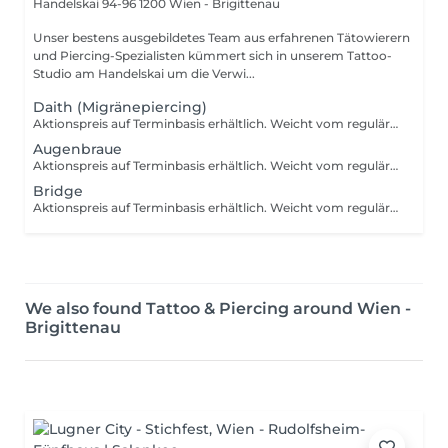
Handelskai 94-96
1200 Wien - Brigittenau
Unser bestens ausgebildetes Team aus erfahrenen Tätowierern
und Piercing-Spezialisten kümmert sich in unserem Tattoo-
Studio am Handelskai um die Verwi...
Daith (Migränepiercing)
Aktionspreis auf Terminbasis erhältlich. Weicht vom regulären Preis ab. (Statt 65€ nur 58€) Abheilphase: ca. 3-12 Monate Beim Migräne-Piercing wird nicht nur vorübergehend eine Nadel gesetzt, sondern dauerhaft ein Ohrstecker angebracht. Das Piercing wird an der knorpeligen Falte, über dem Eingang ins Gehör gestochen. Je nach Stärke und Häufigkeit kommen zwei Piercings zum Einsatz, an jedem Ohr eines. Dafür gibt es natürlich keine Garantie und auch keine Wissenschaftlichen Belege, aber laut Amerikanischer Statistik soll es bis zu 70% helfen. Wir haben ausschließlich positive Rückmeldungen erhalten und auch aus persönlicher Erfahrung können wir dieses Piercing weiterempfehlen.
Augenbraue
Aktionspreis auf Terminbasis erhältlich. Weicht vom regulären Preis ab. (Statt 65€ nur 58€) Abheilphase: ca. 3-6 Monate Die Preise verstehen sich pro Piercing. Es werden weder Nerven, noch Akupunkturpunkte beschädigt und es fallen auch keine Körperteile ab. Der richtige Winkel, das passende Material und die sterile/hygienische Arbeit sind deshalb Grundvoraussetzung. Nach dem Piercingvorgang ist die richtige Piercingpflege unbedingt zu berücksichtigen. Eine Nachkontrolle ist nach 8-12 Wochen empfohlen.
Bridge
Aktionspreis auf Terminbasis erhältlich. Weicht vom regulären Preis ab. (Statt 85€ nur 65€) Abheilphase: ca. 3-6 Monate Die Preise verstehen sich pro Piercing. Es werden weder Nerven, noch Akupunkturpunkte beschädigt und es fallen auch keine Körperteile ab. Der richtige Winkel, das passende Material und die sterile/hygienische Arbeit sind deshalb Grundvoraussetzung. Nach dem Piercingvorgang ist die richtige Piercingpflege unbedingt zu berücksichtigen. Eine Nachkontrolle ist nach 8-12 Wochen empfohlen.
We also found Tattoo & Piercing around Wien -
Brigittenau