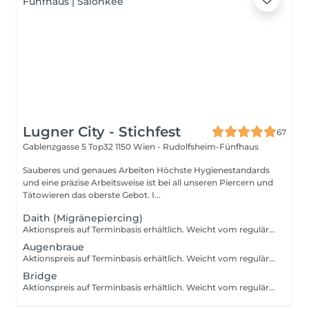
Lugner City - Stichfest
67
Gablenzgasse 5 Top32
1150 Wien - Rudolfsheim-Fünfhaus
Sauberes und genaues Arbeiten Höchste Hygienestandards
und eine präzise Arbeitsweise ist bei all unseren Piercern und
Tätowieren das oberste Gebot. I...
Daith (Migränepiercing)
Aktionspreis auf Terminbasis erhältlich. Weicht vom regulären Preis ab. (Statt 65€ nur 58€) Abheilphase: ca. 3-12 Monate Beim Migräne-Piercing wird nicht nur vorübergehend eine Nadel gesetzt, sondern dauerhaft ein Ohrstecker angebracht. Das Piercing wird an der knorpeligen Falte, über dem Eingang ins Gehör gestochen. Je nach Stärke und Häufigkeit kommen zwei Piercings zum Einsatz, an jedem Ohr eines. Dafür gibt es natürlich keine Garantie und auch keine Wissenschaftlichen Belege, aber laut Amerikanischer Statistik soll es bis zu 70% helfen. Wir haben ausschließlich positive Rückmeldungen erhalten und auch aus persönlicher Erfahrung können wir dieses Piercing weiterempfehlen.
Augenbraue
Aktionspreis auf Terminbasis erhältlich. Weicht vom regulären Preis ab. (Statt 65€ nur 58€) Abheilphase: ca. 3-6 Monate Die Preise verstehen sich pro Piercing. Es werden weder Nerven, noch Akupunkturpunkte beschädigt und es fallen auch keine Körperteile ab. Der richtige Winkel, das passende Material und die sterile/hygienische Arbeit sind deshalb Grundvoraussetzung. Nach dem Piercingvorgang ist die richtige Piercingpflege unbedingt zu berücksichtigen. Eine Nachkontrolle ist nach 8-12 Wochen empfohlen.
Bridge
Aktionspreis auf Terminbasis erhältlich. Weicht vom regulären Preis ab. (Statt 85€ nur 65€) Abheilphase: ca. 3-6 Monate Die Preise verstehen sich pro Piercing. Es werden weder Nerven, noch Akupunkturpunkte beschädigt und es fallen auch keine Körperteile ab. Der richtige Winkel, das passende Material und die sterile/hygienische Arbeit sind deshalb Grundvoraussetzung. Nach dem Piercingvorgang ist die richtige Piercingpflege unbedingt zu berücksichtigen. Eine Nachkontrolle ist nach 8-12 Wochen empfohlen.