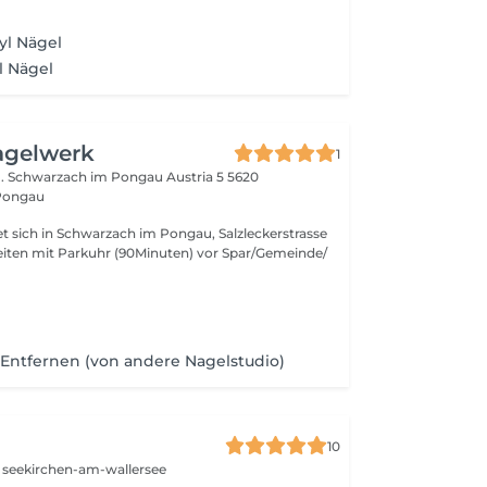
yl Nägel
l Nägel
agelwerk
1
e . Schwarzach im Pongau Austria 5
5620
Pongau
et sich in Schwarzach im Pongau, Salzleckerstrasse
Entfernen (von andere Nagelstudio)
u
10
 seekirchen-am-wallersee