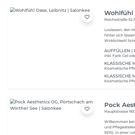
Wohlfühl
Reichsstraße 52
Loslassen, den M
hinter sich lassen ein verlockendes Versprechen? Bei uns wird
Wirklichke
AUFFÜLLEN |
KLASSISCHE 
KLASSISCHE 
Pock Aes
Hauptstrasse 19
Willkommen bei Pock Aesthet
und Pflegeatelie
9210). In einer ruh