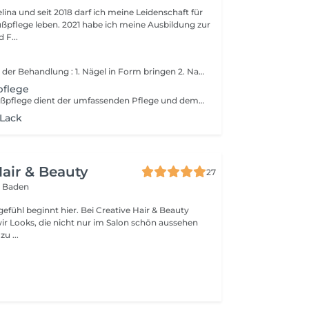
lina und seit 2018 darf ich meine Leidenschaft für
ßpflege leben. 2021 habe ich meine Ausbildung zur
 F...
Maniküre - Inhalt der Behandlung : 1. Nägel in Form bringen 2. Nagelhaut entfernen 3. Abschlusspflege Bitte beachte : Lack oder Shellac muss extra gebucht werden!
pflege
Die klassische Fußpflege dient der umfassenden Pflege und dem Wohlbefinden deiner Füße. Die Behandlung umfasst die Reinigung der Füße mit einem Fußbad, das Kürzen und Formen der Fußnägel, die sanfte Entfernung von Nagelhaut und Hornhaut sowie die abschließende Pflege mit einer hochwertigen Fußcreme. Die Behandlung dauert ca. 60 Minuten.
 Lack
Hair & Beauty
27
 Baden
t hier. Bei Creative Hair & Beauty
ir Looks, die nicht nur im Salon schön aussehen
u ...