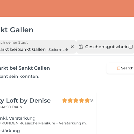
kt Gallen
ch deiner Stadt
Geschenkgutschein
arkt bei Sankt Gallen
,
Steiermark
rkt bei Sankt Gallen
Search
ssant sein könnten.
y Loft by Denise
18
0
4050 Traun
nkl. Verstärkung
NUR FÜR STAMMKUNDEN Russische Maniküre + Verstärkung mit Gellack Du möchtest immer kurze, schöne gepflegte Nägel ohne das der Nagellack ständig absplittert dann ist der Gellack die perfekte Lösung für dich ! Bei sehr dünnen biegsamen Naturnägeln oder im Alltag stark beanspruchte Nägel ist eine zusätzliche Verstärkung notwendig um die optimale Haltbarkeit zu erzielen. Das Ergebnis ist trotz Verstärkung dünn und natürlich! Bitte buche dann Gellack mit Verstärkung oder Naturnagelverstärkung. Solltest du dir nicht sicher sein was das richtige ist, buche zur Sicherheit Gellack+Verstärkung, beim Termin können wir dann gerne schauen ob sie notwendig ist!
rstärkung