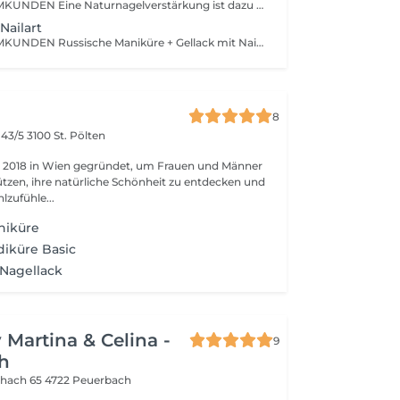
NUR FÜR STAMMKUNDEN Eine Naturnagelverstärkung ist dazu da den eigenen Nagel zu verstärken, eine kurze Verlängerung ist möglich um die Nägel in der Länge anzugleichen. Diese Behandlung ist für Kunden die ihre Naturnägel länger tragen möchten ab 5 mm von der freien Nagelkante.
Nailart
NUR FÜR STAMMKUNDEN Russische Maniküre + Gellack mit Nailart Du möchtest immer kurze, schöne gepflegte Nägel ohne das der Nagellack ständig absplittert dann ist der Gellack die perfekte Lösung für dich ! Bitte beachte: Eine Gellack Maniküre ist nur auf dem eigenen Naturnagel möglich und nur bis zu einer gewissen Länge da der Gellack nicht verstärkt wie bei einer Modellage, sondern lediglich ein Gellack ist der bis zu 4 Wochen hält bis er erneuert werden muss. Sollten deine Nägel sehr dünn und brüchig sein dann buche Gellack+ Verstärkung um eine optimale Haltbarkeit zu erzielen
8
 43/5
3100 St. Pölten
 2018 in Wien gegründet, um Frauen und Männer
ützen, ihre natürliche Schönheit zu entdecken und
zufühle...
niküre
iküre Basic
Nagellack
 Martina & Celina -
9
h
chach 65
4722 Peuerbach