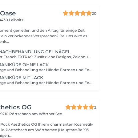
 Oase
20
8430 Leibnitz
oment genießen und den Alltag für einige Zeit
 es
it! Schenk...
 NACHBEHANDLUNG GEL NÄGEL
inkl. Farb-Gel oder French EXTRAS: Zusätzliche Designs, Zeichnungen, Muster, Steinchen ect. ab € 1,10 pro Nagel
MANIKÜRE OHNE LACK
Kosmetische Pflege und Behandlung der Hände: Formen und Feilen der Nägel nach Ihren Wünschen, Behandlung der Nagelhaut. Zum Abschluss Eincremen mit Hand- und Nagelpflege MIT GEL Überzug: UV-Gel | kein Nageldesign und keine Verlängerung der Nägel MIT LACK: Lackieren der Nägel mit Lack von MAVALA | kein Nageldesign und keine Verlängerung der Nägel
MANIKÜRE MIT LACK
Kosmetische Pflege und Behandlung der Hände: Formen und Feilen der Nägel nach Ihren Wünschen, Behandlung der Nagelhaut. Zum Abschluss Eincremen mit Hand- und Nagelpflege Zusätzlich Lackieren mit Premium Lack von MAVALA
thetics OG
2
3
9210 Pörtschach am Wörther See
ics OG Ihrem charmanten Kosmetik-
r in Pörtschach am Wörthersee (Hauptstraße 193,
igen,...