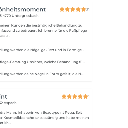
önheitsmoment
21
15
4770 Untergriesbach
, meinen Kunden die bestmögliche Behandlung zu
mfassend zu betreuen. Ich brenne für die Fußpflege
arau...
Bei dieser Behandlung werden die Nägel gekürzt und in Form gebracht, überschüssige Hornhaut und Nagelhaut schonend entfernt und die Füße mit einer wohltuenden Pflege verwöhnt. Ideal für alle, die Wert auf gepflegte, natürliche Füße legen. Zusätzlich werden eventuelle Problemstellen wie Druckstellen, Risse, Hühneraugen oder eingewachsene Nägel individuell beraten und behandelt. Ideal für alle, die Wert auf gepflegte, gesunde Füße legen.
Kostenlose Fußpflege-Beratung Unsicher, welche Behandlung für deine Füße passend ist? In dieser kurzen Beratung besprechen wir deine individuellen Bedürfnisse, zeigen Lösungsmöglichkeiten bei Problemstellen wie Hornhaut, Druckstellen oder eingewachsenen Nägeln auf und geben Tipps für die richtige Pflege zu Hause ganz unverbindlich und kostenlos.
Bei dieser Behandlung werden deine Nägel in Form gefeilt, die Nagelhaut schonend entfernt und die Hände mit einer pflegenden Creme verwöhnt. Perfekt für alle, die auf natürliche, gepflegte Nägel setzen. Optional mit Lack oder Shellack
int
1
52 Aspach
tra Mann, Inhaberin von Beautypoint Petra. Seit
der Kosmetikbranche selbstständig und habe meinen
tikh...