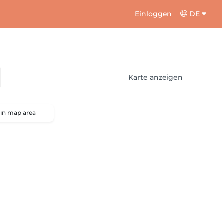
Einloggen
DE
Karte anzeigen
 in map area