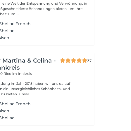
in eine Welt der Entspannung und Verwöhnung, in
e Behandlungen bieten, um Ihre
eit zum ...
Shellac French
Shellac
sisch
 Martina & Celina -
37
nnkreis
10 Ried im Innkreis
ndung im Jahr 2015 haben wir uns darauf
nen ein unvergleichliches Schönheits- und
Wohlfühlerlebnis zu bieten. Unser...
Shellac French
sisch
Shellac