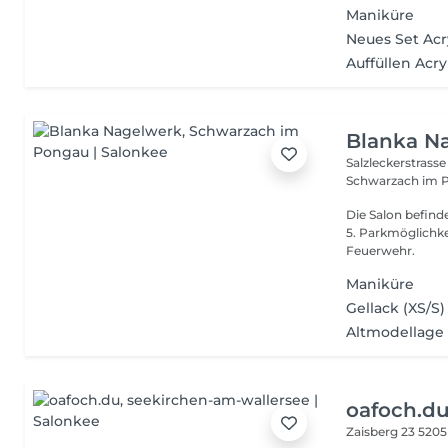
Maniküre
Neues Set Acr
Auffüllen Acry
Blanka N
Salzleckerstrass
Schwarzach im 
Die Salon befind
5. Parkmöglichkeiten mit Parkuhr (90Minuten) vor Spar/Gemeinde/
Feuerwehr.
Maniküre
Gellack (XS/S)
Altmodellage 
oafoch.d
Zaisberg 23
5205