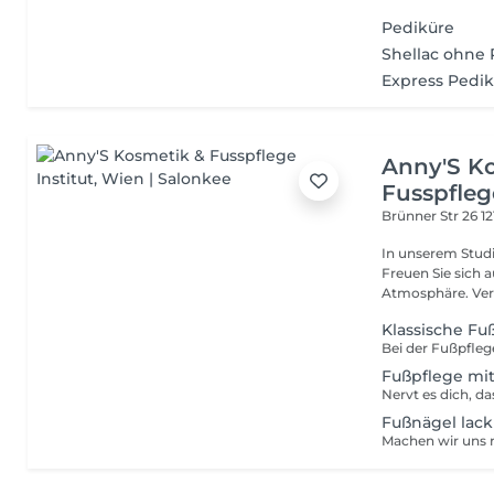
Pediküre
Shellac ohne 
Express Pedi
Anny'S K
Fusspflege
Brünner Str 26
1
In unserem Studi
Freuen Sie sich 
Atmosphäre. Vere
Klassische Fu
Fußpflege mit
Fußnägel lack