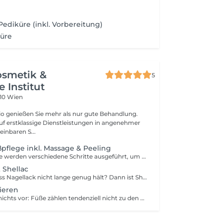
Pediküre (inkl. Vorbereitung)
küre
osmetik &
5
 Institut
210 Wien
o genießen Sie mehr als nur gute Behandlung.
auf erstklassige Dienstleistungen in angenehmer
inbaren S...
ßpflege inkl. Massage & Peeling
Bei der Fußpflege werden verschiedene Schritte ausgeführt, um die Haut deiner Füße gesund und zart werden zu lassen. Hornhaut wird entfernt und Nägel fachgerecht in Form geschnitten.
 Shellac
Nervt es dich, dass Nagellack nicht lange genug hält? Dann ist Shellac eine gute Alternative für dich. Bei der Pediküre kannst du deine Füße zunächst von abgestorbenen Hautzellen reinigen lassen, und nach einer Pflegebahandlung deine Nägel mit dieser Gel-Variante versehen lassen. Nacheinander werden der Basecoat, die Farbschicht und der versiegelnde Topcoat aufgetragen. Nachdem die Schichten für wenige Sekunden unter einer UV Lampe getrocknet sind, hast du auch schon fertige Shellac-Nägel. Garantiert kratz- und stoßfest - und zwar bis zu 4 Wochen!
ieren
Machen wir uns nichts vor: Füße zählen tendenziell nicht zu den attraktivsten Teilen die unser Körper zu bieten hat. Aber mit einem schönen Nagellack vom Profi aufgetragen - voilà! So kannst du deine nackten Füße nicht nur im Sommer vorzeige tauglich machen!