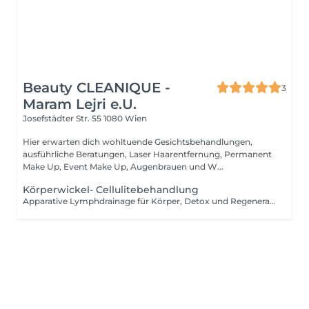
Beauty CLEANIQUE -
3
Maram Lejri e.U.
Josefstädter Str. 55
1080 Wien
Hier erwarten dich wohltuende Gesichtsbehandlungen,
ausführliche Beratungen, Laser Haarentfernung, Permanent
Make Up, Event Make Up, Augenbrauen und W...
Körperwickel- Cellulitebehandlung
Apparative Lymphdrainage für Körper, Detox und Regeneration Die apparative Lymphdrainage unterstützt den natürlichen Abtransport von überschüssiger Flüssigkeit, fördert die Durchblutung und aktiviert die Entgiftungsprozesse im Körper. Dadurch wirkt sie nicht nur entlastend, sondern auch entschlackend und regenerierend. Die Behandlung eignet sich besonders bei Wassereinlagerungen, zur Unterstützung von Detox und Entschlackung sowie auch nach Operationen, um den Heilungsprozess sanft zu begleiten und Schwellungen zu reduzieren. Du kannst zwischen folgenden Bereichen wählen Unterkörper mit Beinen und Bauch Oberkörper mit Oberarmen, Brust und Schultern Ganzkörper für eine umfassende Behandlung Optional kann die Behandlung mit einem Cellulitewickel kombiniert werden, um die Wirkung zu intensivieren und die Haut zusätzlich zu straffen. Deine Vorteile Fördert den Lymphfluss und die Entgiftung Unterstützt Detox und Entschlackung Reduziert Wassereinlagerungen und Schwellungen Unterstützt die Regeneration nach Operationen Sorgt für ein strafferes und glatteres Hautbild Für optimale Ergebnisse empfehlen wir mehrere Behandlungen in regelmäßigen Abständen. Es besteht die Möglichkeit, ein 5er Paket zu buchen. Dieses kann auch nach der ersten Behandlung zum Kennenlernen in Anspruch genommen werden. Am besten entscheidest du dich nach einer persönlichen Beratung direkt vor Ort bei Beauty Cleanique für die passende Variante. Ideal für alle, die ihren Körper entlasten, formen und gleichzeitig etwas für ihr Wohlbefinden tun möchten.