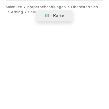
Salonkee
Körperbehandlungen
Oberösterreich
Arbing
Cellulite-Behandlung
Karte
Unternehmen
Support
Team
&
Jobs
Ihr Geschäft hinzufügen
Rechtlich
Widerrufsrecht ausüben
AGBs