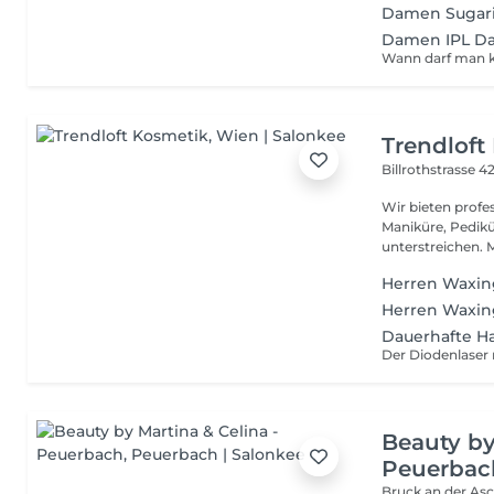
Damen Sugari
Damen IPL Da
Trendloft
Billrothstrasse 4
Wir bieten profe
Maniküre, Pedikü
unters
Herren Waxin
Herren Waxing
Dauerhafte Ha
Beauty by
Peuerbac
Bruck an der As