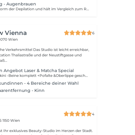
g - Augenbrauen
Waxing ist eine Form der Depilation und hält im Vergleich zum Rasieren wesentlich länger an. Mithilfe von Wachs wird das Haar mitsamt der Wurzel aus der Haut entfernt. Um die Behandlung optimal durchzuführen, sollten die Härchen eine Länge von 3-5 mm haben. Damit die Prozedur so schmerzfrei wie möglich ist, sollten deine Haare nicht länger als 1 cm sind.
w Vienna
6
1070 Wien
el Das Studio ist leicht erreichbar,
ation Thaliastraße und der Neustiftgasse und
aß...
 Angebot Laser & Matcha Special
Achsel -Intim&Bikini -Beine komplett +Pofalte &Oberlippe geschenkt
undinnen - 4 Bereiche deiner Wahl
arentfernung - Kinn
4
65
1150 Wien
st Ihr exklusives Beauty-Studio im Herzen der Stadt.