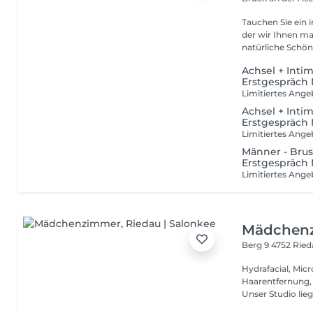
Tauchen Sie ein 
der wir Ihnen maßgeschneidert
natürliche Schönh
Achsel + Inti
Erstgespräc
Limitiertes Ang
Achsel + Inti
Erstgespräc
Limitiertes Ang
Männer - Brus
Erstgespräc
Limitiertes Ang
Mädchen
Berg 9
4752 Rie
Hydrafacial, Mi
Haarentfernung,
Unser Studio liegt