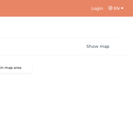
Login
EN
Show map
 in map area