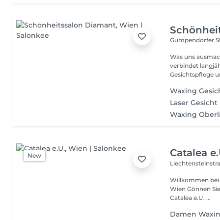
Schönhei
Gumpendorfer St
Was uns ausmach
verbindet langjäh
Gesichtspflege u
Waxing Gesi
Laser Gesicht
Waxing Oberl
Catalea e.
New
Liechtensteinstr
Willkommen bei Catalea e.U. Ihrem Ko
Wien Gönnen Sie Ihrer Haut die Aufmerksamkeit, die sie verdient. Bei
Catalea e.U. ...
Damen Waxing