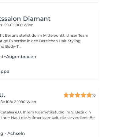
tssalon Diamant
r. 59-61
1060 Wien
t Bei uns stehst du im Mittelpunkt. Unser Team
rige Expertise in den Bereichen Hair-Styling,
nd Body-T...
cht+Augenbrauen
ippe
U.
10
aße 108/ 2
1090 Wien
smetikstudio im 9. Bezirk in
 - Achseln