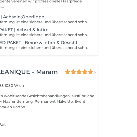
biente vereinen wir professionelle Haarpflege,
...
| Achseln;Oberlippe
Die Laserhaarentfernung ist eine sichere und überraschend schnelle Option für jeden, der bereit ist, seinen Rasierer loszuwerden. Wenn du dir morgens ein paar Minuten Zeit sparen willst, ist die Laserhaarentfernung ein schnelles und praktisch schmerzloses Verfahren, das deine Haut für immer glatt und makellos macht.
AKET | Achsel & Intim
Die Laserhaarentfernung ist eine sichere und überraschend schnelle Option für jeden, der bereit ist, seinen Rasierer loszuwerden. Wenn du dir morgens ein paar Minuten Zeit sparen willst, ist die Laserhaarentfernung ein schnelles und praktisch schmerzloses Verfahren, das deine Haut für immer glatt und makellos macht.
D PAKET | Beine & Intim & Gesicht
Die Laserhaarentfernung ist eine sichere und überraschend schnelle Option für jeden, der bereit ist, seinen Rasierer loszuwerden. Wenn du dir morgens ein paar Minuten Zeit sparen willst, ist die Laserhaarentfernung ein schnelles und praktisch schmerzloses Verfahren, das deine Haut für immer glatt und makellos macht.
LEANIQUE - Maram
3
 55
1080 Wien
ich wohltuende Gesichtsbehandlungen, ausführliche
er Haarentfernung, Permanent Make Up, Event
rauen und W...
Was