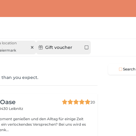
 location
Gift voucher
teiermark
Search
 than you expect.
 Oase
20
8430 Leibnitz
oment genießen und den Alltag für einige Zeit
 es
it! Schenk...