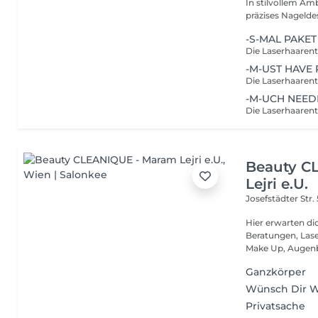
In stilvollem Am
präzises Nageldes
-S-MAL PAKET 
-M-UST HAVE P
-M-UCH NEEDE
Beauty C
Lejri e.U.
Josefstädter Str.
Hier erwarten d
Beratungen, Las
Make Up, Augenb
Ganzkörper
Wünsch Dir 
Privatsache