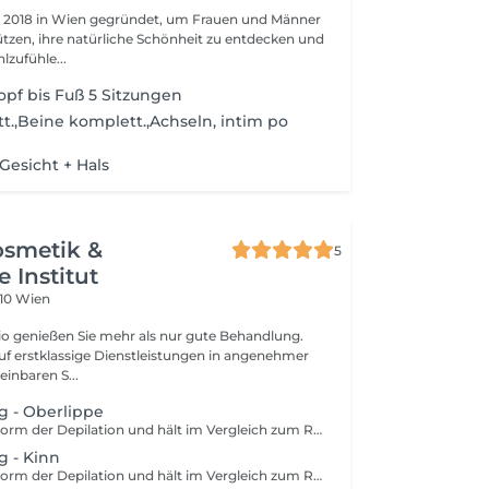
 2018 in Wien gegründet, um Frauen und Männer
ützen, ihre natürliche Schönheit zu entdecken und
zufühle...
pf bis Fuß 5 Sitzungen
.,Beine komplett.,Achseln, intim po
 Gesicht + Hals
osmetik &
5
 Institut
210 Wien
o genießen Sie mehr als nur gute Behandlung.
auf erstklassige Dienstleistungen in angenehmer
inbaren S...
g - Oberlippe
Waxing ist eine Form der Depilation und hält im Vergleich zum Rasieren wesentlich länger an. Mithilfe von Wachs wird das Haar mitsamt der Wurzel aus der Haut entfernt. Um die Behandlung optimal durchzuführen, sollten die Härchen eine Länge von 3-5 mm haben. Damit die Prozedur so schmerzfrei wie möglich ist, sollten deine Haare nicht länger als 1 cm sind.
g - Kinn
Waxing ist eine Form der Depilation und hält im Vergleich zum Rasieren wesentlich länger an. Mithilfe von Wachs wird das Haar mitsamt der Wurzel aus der Haut entfernt. Um die Behandlung optimal durchzuführen, sollten die Härchen eine Länge von 3-5 mm haben. Damit die Prozedur so schmerzfrei wie möglich ist, sollten deine Haare nicht länger als 1 cm sind.