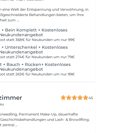
in eine Welt der Entspannung und Verwöhnung, in
e Behandlungen bieten, um Ihre
eit zum ...
m + Bein Komplett + Kostenloses
h Neukundenangebot
ebot statt 368€ für Neukunden um nur 99€
m + Unterschenkel + Kostenloses
h Neukundenangebot
ebot statt 274€ für Neukunden um nur 79€
t + Bauch + Rücken+ Kostenloses
h Neukundenangebot
ebot statt 263€ für Neukunden um nur 99€
zimmer
45
dau
croneedling, Permanent Make-Up, dauerhafte
 Geschichtsbehandlungen und Lash- & Browlifting.
 zentral ...