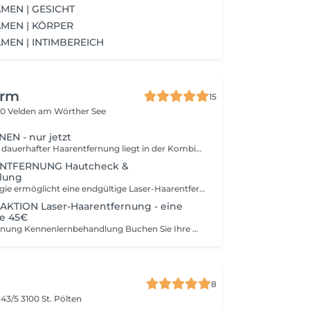
MEN | GESICHT
MEN | KÖRPER
MEN | INTIMBEREICH
erm
15
0 Velden am Wörther See
EN - nur jetzt
Der Schlüssel bei dauerhafter Haarentfernung liegt in der Kombination aus der richtigen Technologie (Lasertyp und hoher Leistung) und dem Verständnis für die Wachstumsphase der Haare. Wir arbeiten mit dem leistungsstärksten Dioden-Laser auf dem Markt – und das exklusiv in Kärnten! Doch wir gehen noch weiter: Wir berücksichtigen die Wachstumsphasen und die individuellen Eigenschaften Ihrer Haare, damit die Behandlung effektiv und endgültig wirkt. Nach jeder Laser-Haarentfernung verwöhnen wir Ihre Haut mit einer hochwirksamen Pflegecreme – für schnelle Regeneration und intensive Pflege.
NTFERNUNG Hautcheck &
lung
Unsere Technologie ermöglicht eine endgültige Laser-Haarentfernung für nahezu alle Haut- und Haartypen. Um sicherzustellen, dass keine medizinischen Ausschlussgründe vorliegen, und um Ihnen unsere einzigartige Technologie sowie deren Anwendung zu erklären, laden wir Sie zu einem persönlichen Beratungsgespräch ein. Auf Wunsch führen wir auch eine Probebehandlung durch, damit Sie die Wirkung und das Gefühl selbst erleben können. In besonderen Fällen bieten wir auch Online-Beratungstermine an. Bei Buchung einer Behandlung schenken wir Ihnen diese Beratung!
TION Laser-Haarentfernung - eine
ne 45€
Laser-Haarentfernung Kennenlernbehandlung Buchen Sie Ihre Wunschzonen-Behandlung jetzt zum Kennenlernpreis von nur 45,00! Inklusive persönlicher Beratung und individueller Behandlung für die Zone Ihrer Wahl mit dem leistungsstärksten Diodenlaser am Markt. Aktionshinweis: Bei gleichzeitiger Buchung mehrerer Zonen wird die Aktion auf einen Bereich angewendet. Diese Leistung ist ausschließlich bei Erstbehandlung und einmalig buchbar.
8
 43/5
3100 St. Pölten