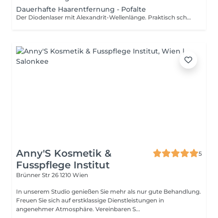
Dauerhafte Haarentfernung - Pofalte
Der Diodenlaser mit Alexandrit-Wellenlänge. Praktisch schmerzfrei nachweislich sicher für alle Hauttypen, auch für gebräunte Haut. Als Vorreiter der Branche entwickelt Alma die modernsten Haarentfernungs-Lösungen weltweit. Soprano ICE bietet abermals den neuesten Stand bei Technologie und Behandlungsmethode, indem er die Vorteile der Alexandrit-Wellenlänge mit der stabilen, wartungsarmen Technologie eines Diodenlasers kombiniert. Soprano ICE ist damit die umfassendste und effektivste Lösung zur Laser-Haarentfernung weltweit. Durch die Verbindung mehrerer Laser-Wellenlängen und Technologien können mit dem Soprano ICE Laser alle Patienten und Haartypen das ganze Jahr über behandelt werden schnell, bequem und mit bestmöglichen klinischen Ergebnissen. - Die Komplettlösung zur Haarentfernung mit 755 nm und 810 nm - Sichere, praktisch schmerzfreie Behandlung - Für alle Hauttypen (I-VI), und leicht gebräunte Haut - SHR für schrittweise Erwärmung - SHR Bewegungsmode In-Motion für vollständige Abdeckung - SHR Stacking und Stempelmode für kleine Areale - 10 Jahre klinisch erwiesene Wirksamkeit - 12-Zoll-Farb-Touchscreen, intuitives Menü, einfach zu bedienen - Keine Verbrauchsmittel - NIR-Handstücke anschließbar zur Tiefenerwärmung des Gewebes
Anny'S Kosmetik &
5
Fusspflege Institut
Brünner Str 26
1210 Wien
In unserem Studio genießen Sie mehr als nur gute Behandlung.
Freuen Sie sich auf erstklassige Dienstleistungen in
angenehmer Atmosphäre. Vereinbaren S...