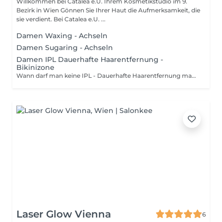
Willkommen bei Catalea e.U. Ihrem Kosmetikstudio im 9.
Bezirk in Wien Gönnen Sie Ihrer Haut die Aufmerksamkeit, die
sie verdient. Bei Catalea e.U. ...
Damen Waxing - Achseln
Damen Sugaring - Achseln
Damen IPL Dauerhafte Haarentfernung -
Bikinizone
Wann darf man keine IPL - Dauerhafte Haarentfernung machen: Unter 18 Jahren, Schwangerschaft, Stillzeit, Bluter, Diabetiker, Epilepsie Stoffwechselerkrankung, PCT, Sonnenbrand, Sonnenallergie Wenn man regelmäßig Selbstbräunungsmittel verwendet und die letzte Anwendung keine 2 Wochen her ist. Wenn man Nahrungsergänzungsmittel wie Beta Carotin oder Carotin einnimmt. Wenn man eine Infektion im behandelnden Hautareal hat. Wenn man weiße, blonde oder rote Haare hat, funktioniert die IPL Behandlung nicht. Wenn man eine Blutkrankheiten hat, Anämien Blutarmut, Leukopenien verminderte Anzahl der weißen Blutkörperchen, Thrombopenien Mangel an Blutblättchen, usw. Wenn man in dem behandelnden Hautareal eine Tätowierung hat, darf man an dieser Stelle keine IPL Behandlung machen. Im Fall von hormonell bedingten Störungen, Pupertät, Wechseljahre, oder Einnahmen von Medikamenten, die das Hormonsystem beeinflussen, kann die Anzahl der benötigten Behandlungen höher sein. Der menschliche Körper bildet im Laufe eines Jahres etwa 1 bis 15 % der Haare neu. Dieser Wert ist von Mensch zu Mensch verschieden und ist auch für die jeweiligen Körperzonen unterschiedlich. Es können nach der Anwendung für kurze Zeit Rötungen auftreten, das ist eine normale Reaktion der Haut und sollte nicht länger als einige Stunden andauern. In ganz seltenen Fällen sind ausgeprägte Rötungen vom Typ oberflächlicher Verbrennungen festzustellen. Optimale Ergebnisse werden mit 8 -10 Behandlungen erzielt, die im Abstand von 2 Monaten durchgeführt werden. Nach den 10 Behandlungen wird später dann nur mehr 1 - 3 Behandlungen pro Jahr erforderlich sein, um eine endgültige Haarentfernung der behandelten Bereiche zu erzielen. Es ist besonders wichtig, nach der IPL Behandlung ein Sonnenschutzmittel mit LSF 30 -50 täglich aufzutragen, wenn man natürlicher oder künstlicher UV-Strahlung ausgesetzt ist.
Laser Glow Vienna
6