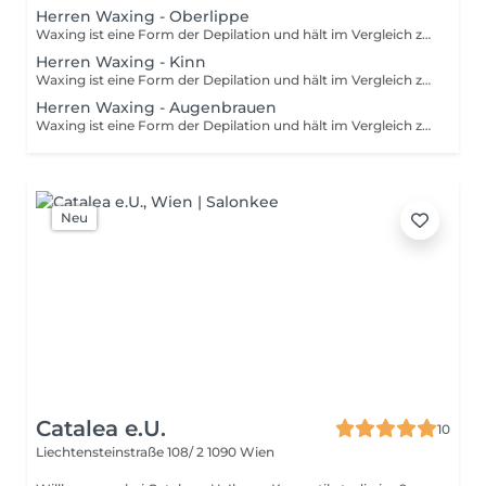
Herren Waxing - Oberlippe
Waxing ist eine Form der Depilation und hält im Vergleich zum Rasieren wesentlich länger an. Mithilfe von Wachs wird das Haar mitsamt der Wurzel aus der Haut entfernt. Um die Behandlung optimal durchzuführen, sollten die Härchen eine Länge von 3-5 mm haben. Damit die Prozedur so schmerzfrei wie möglich ist, sollten deine Haare nicht länger als 1 cm sind.
Herren Waxing - Kinn
Waxing ist eine Form der Depilation und hält im Vergleich zum Rasieren wesentlich länger an. Mithilfe von Wachs wird das Haar mitsamt der Wurzel aus der Haut entfernt. Um die Behandlung optimal durchzuführen, sollten die Härchen eine Länge von 3-5 mm haben. Damit die Prozedur so schmerzfrei wie möglich ist, sollten deine Haare nicht länger als 1 cm sind.
Herren Waxing - Augenbrauen
Waxing ist eine Form der Depilation und hält im Vergleich zum Rasieren wesentlich länger an. Mithilfe von Wachs wird das Haar mitsamt der Wurzel aus der Haut entfernt. Um die Behandlung optimal durchzuführen, sollten die Härchen eine Länge von 3-5 mm haben. Damit die Prozedur so schmerzfrei wie möglich ist, sollten deine Haare nicht länger als 1 cm sind.
Neu
Catalea e.U.
10
Liechtensteinstraße 108/ 2
1090 Wien