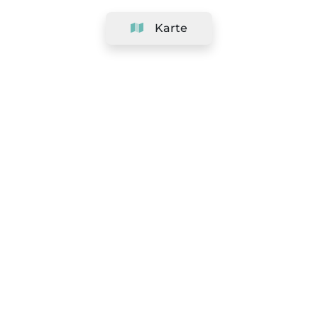
Karte
Unternehmen
Support
Team
&
Jobs
Ihr Geschäft hinzufügen
Rechtlich
Widerrufsrecht ausüben
AGBs
Datenschutz-Politik