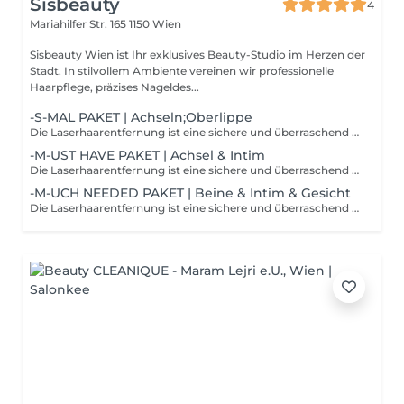
Sisbeauty
4
Mariahilfer Str. 165
1150 Wien
Sisbeauty Wien ist Ihr exklusives Beauty-Studio im Herzen der
Stadt. In stilvollem Ambiente vereinen wir professionelle
Haarpflege, präzises Nageldes...
-S-MAL PAKET | Achseln;Oberlippe
Die Laserhaarentfernung ist eine sichere und überraschend schnelle Option für jeden, der bereit ist, seinen Rasierer loszuwerden. Wenn du dir morgens ein paar Minuten Zeit sparen willst, ist die Laserhaarentfernung ein schnelles und praktisch schmerzloses Verfahren, das deine Haut für immer glatt und makellos macht.
-M-UST HAVE PAKET | Achsel & Intim
Die Laserhaarentfernung ist eine sichere und überraschend schnelle Option für jeden, der bereit ist, seinen Rasierer loszuwerden. Wenn du dir morgens ein paar Minuten Zeit sparen willst, ist die Laserhaarentfernung ein schnelles und praktisch schmerzloses Verfahren, das deine Haut für immer glatt und makellos macht.
-M-UCH NEEDED PAKET | Beine & Intim & Gesicht
Die Laserhaarentfernung ist eine sichere und überraschend schnelle Option für jeden, der bereit ist, seinen Rasierer loszuwerden. Wenn du dir morgens ein paar Minuten Zeit sparen willst, ist die Laserhaarentfernung ein schnelles und praktisch schmerzloses Verfahren, das deine Haut für immer glatt und makellos macht.