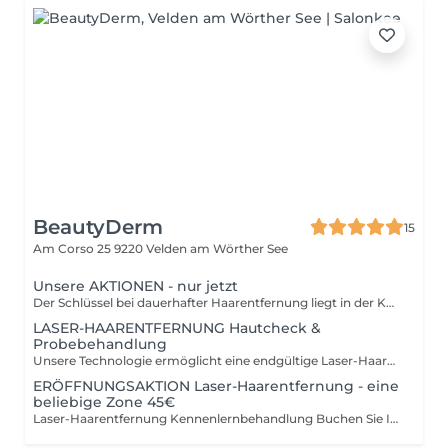
BeautyDerm
15
Am Corso 25
9220 Velden am Wörther See
Unsere AKTIONEN - nur jetzt
Der Schlüssel bei dauerhafter Haarentfernung liegt in der Kombination aus der richtigen Technologie (Lasertyp und hoher Leistung) und dem Verständnis für die Wachstumsphase der Haare. Wir arbeiten mit dem leistungsstärksten Dioden-Laser auf dem Markt – und das exklusiv in Kärnten! Doch wir gehen noch weiter: Wir berücksichtigen die Wachstumsphasen und die individuellen Eigenschaften Ihrer Haare, damit die Behandlung effektiv und endgültig wirkt. Nach jeder Laser-Haarentfernung verwöhnen wir Ihre Haut mit einer hochwirksamen Pflegecreme – für schnelle Regeneration und intensive Pflege.
LASER-HAARENTFERNUNG Hautcheck &
Probebehandlung
Unsere Technologie ermöglicht eine endgültige Laser-Haarentfernung für nahezu alle Haut- und Haartypen. Um sicherzustellen, dass keine medizinischen Ausschlussgründe vorliegen, und um Ihnen unsere einzigartige Technologie sowie deren Anwendung zu erklären, laden wir Sie zu einem persönlichen Beratungsgespräch ein. Auf Wunsch führen wir auch eine Probebehandlung durch, damit Sie die Wirkung und das Gefühl selbst erleben können. In besonderen Fällen bieten wir auch Online-Beratungstermine an. Bei Buchung einer Behandlung schenken wir Ihnen diese Beratung!
ERÖFFNUNGSAKTION Laser-Haarentfernung - eine
beliebige Zone 45€
Laser-Haarentfernung Kennenlernbehandlung Buchen Sie Ihre Wunschzonen-Behandlung jetzt zum Kennenlernpreis von nur 45,00! Inklusive persönlicher Beratung und individueller Behandlung für die Zone Ihrer Wahl mit dem leistungsstärksten Diodenlaser am Markt. Aktionshinweis: Bei gleichzeitiger Buchung mehrerer Zonen wird die Aktion auf einen Bereich angewendet. Diese Leistung ist ausschließlich bei Erstbehandlung und einmalig buchbar.