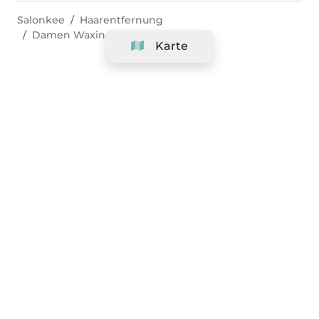
Salonkee
Haarentfernung
Damen Waxing - Hollywood
Karte
Unternehmen
Support
Team
&
Jobs
Ihr Geschäft hinzufügen
Rechtlich
Widerrufsrecht ausüben
AGBs