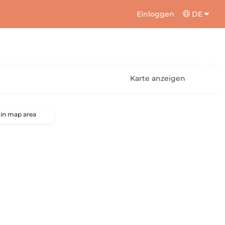
Einloggen
DE
Karte anzeigen
 in map area