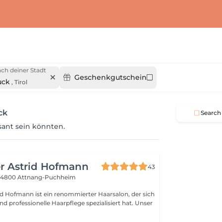
ch deiner Stadt
Geschenkgutschein
uck
,
Tirol
ck
Search
ssant sein könnten.
er Astrid Hofmann
43
6
4800 Attnang-Puchheim
rid Hofmann ist ein renommierter Haarsalon, der sich
und professionelle Haarpflege spezialisiert hat. Unser