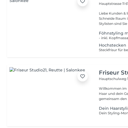
Hauptstrasse 11
6
Liebe Kunden & l
Schneide Raum i
Stylisten sind Sie 
Föhnstyling
- inkl. Kopfmas
Hochstecken
Friseur S
Hauptschulweg 
Willkommen im Friseur Stud
Haar und dein Ge
gemeinsam den .
Dein Haarstyl