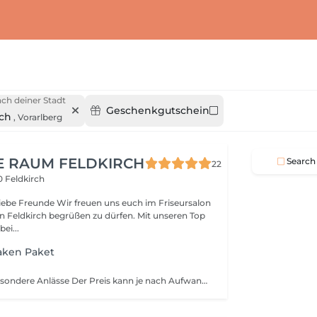
ch deiner Stadt
Geschenkgutschein
rch
,
Vorarlberg
E RAUM FELDKIRCH
Search
22
 Feldkirch
iebe Freunde Wir freuen uns euch im Friseursalon
 Feldkirch begrüßen zu dürfen. Mit unseren Top
bei...
aken Paket
Steckfrisur für besondere Anlässe Der Preis kann je nach Aufwand variieren.