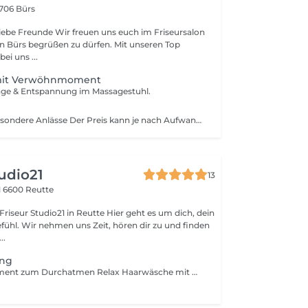
706 Bürs
iebe Freunde Wir freuen uns euch im Friseursalon
n Bürs begrüßen zu dürfen. Mit unseren Top
bei uns ...
 mit Verwöhnmoment
sage & Entspannung im Massagestuhl.
Steckfrisur für besondere Anlässe Der Preis kann je nach Aufwand variieren.
tudio21
13
1
6600 Reutte
io21 in Reutte Hier geht es um dich, dein
fühl. Wir nehmen uns Zeit, hören dir zu und finden
..
ing
Dein Styling-Moment zum Durchatmen Relax Haarwäsche mit Massagestuhl und individuelles Styling mit hochwertigen Produkten für einen gepflegten Look, der zu deinem Alltag passt. Manchmal braucht es keinen neuen Haarschnitt sondern einfach das Gefühl, wieder frisch, gepflegt zu fühlen.