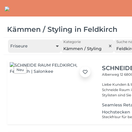
Kämmen / Styling
in
Feldkirch
Kategorie
Suche na
Friseure
Kämmen / Styling
Feldki
SCHNEID
Neu
Alberweg 12
6800
Liebe Kunden & l
Schneide Raum in
Stylisten sind Sie 
Seamless Ret
Hochstecken