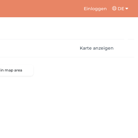
Einloggen
DE
Karte anzeigen
 in map area