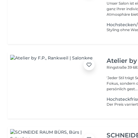
Unser Salon ist 
ganz Ihrer indiv
Atmosphäre biete
Hochstecken/
Styling ohne Was
Atelier by
Ringstraße 39
68
'Jeder Stil trägt Seele' In meinem Salon steht nicht n
Fokus, sondern d
persönlich gest...
Hochsteckfris
Der Preis varrie
SCHNEID