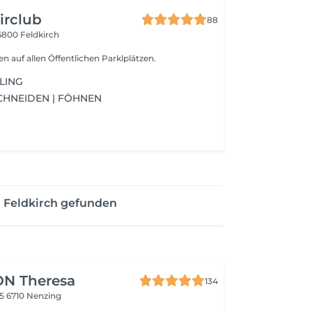
irclub
88
6800 Feldkirch
n auf allen Öffentlichen Parklplätzen.
LING
CHNEIDEN | FÖHNEN
n Feldkirch gefunden
N Theresa
134
05
6710 Nenzing