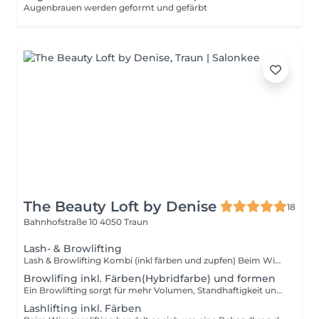
Augenbrauen werden geformt und gefärbt
The Beauty Loft by Denise
18
Bahnhofstraße 10
4050 Traun
Lash- & Browlifting
Lash & Browlifting Kombi (inkl färben und zupfen) Beim Wimpernlifting handelt es sich um eine Behandlung der Naturwimpern, bei der die eigenen Wimpern vom Ansatz an angehoben werden und den eigenen Wimpern für ca. 6-8 Wochen dauerhaft Schwung verliehen wird. Durch das Lifting der Wimpern wirken diese optisch länger. Bei dieser Prozedur wird mit den eigenen Wimpern gearbeitet, was bedeutet, dass das Resultat von der Länge und Dichte der Naturwimpern abhängt. Je länger und dichter die eigenen Wimpern sind, desto intensiver wird das Endergebnis. Ein Browlifting sorgt für mehr Volumen, Standhaftigkeit und Fülle für deine Augenbrauen. Bei einem Browlifting bekommen deine Augenbrauen neuen Schwung und mehr Volumen. Gleichzeitig bleiben deine Brauen in Form und verleihen deinen Augen sowie deinem gesamten Gesicht mehr Ausdruck. Eine Browlifting hält ca 4-7 Wochen je nach Haartyp,Pflege und Wachstum
Browlifing inkl. Färben(Hybridfarbe) und formen
Ein Browlifting sorgt für mehr Volumen, Standhaftigkeit und Fülle für deine Augenbrauen. Bei einem Browlifting bekommen deine Augenbrauen neuen Schwung und mehr Volumen. Gleichzeitig bleiben deine Brauen in Form und verleihen deinen Augen sowie deinem gesamten Gesicht mehr Ausdruck. Eine Browlifting hält ca 4-7 Wochen je nach Haartyp,Pflege und Wachstum
Lashlifting inkl. Färben