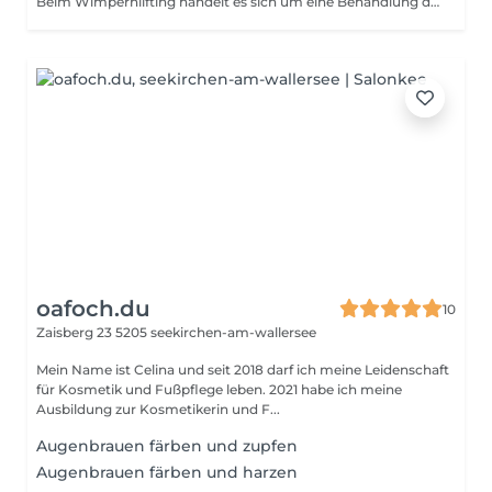
Beim Wimpernlifting handelt es sich um eine Behandlung der Naturwimpern, bei der die eigenen Wimpern vom Ansatz an angehoben werden und den eigenen Wimpern für ca. 6-8 Wochen dauerhaft Schwung verliehen wird. Durch das Lifting der Wimpern wirken diese optisch länger. Bei dieser Prozedur wird mit den eigenen Wimpern gearbeitet, was bedeutet, dass das Resultat von der Länge und Dichte der Naturwimpern abhängt. Je länger und dichter die eigenen Wimpern sind, desto intensiver wird das Endergebnis.
oafoch.du
10
Zaisberg 23
5205 seekirchen-am-wallersee
Mein Name ist Celina und seit 2018 darf ich meine Leidenschaft
für Kosmetik und Fußpflege leben. 2021 habe ich meine
Ausbildung zur Kosmetikerin und F...
Augenbrauen färben und zupfen
Augenbrauen färben und harzen