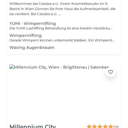
Willkommen bei Catalea e.U. Ihrem Kosmetikstudio im 9.
Bezirk in Wien Gönnen Sie Ihrer Haut die Aufmerksamkeit, die
sie verdient. Bei Catalea e.U. ...
YUMI - Wimpernlifting
Die YUMI Lashlifting Behandlung ist eine Keratin-Verstärkung und ein Lifting für die Naturwimpern. In dieser Behandlung werden die natürlichen Wimpern nach oben geschwungen und mit einer speziellen Pigment-Mischung gefärbt. Als Ergebnis sind ein wunderbarer Augenaufschlag und dichtere, dunklere und optisch längere Wimpern als Soforteffekt zu sehen, die schön nach oben gebogen sind - ein fantastischer open eye Look. Der Boosting- und Lifting-Effekt hält 8-12 Wochen an, was dem natürlichen Lebenszyklus der Wimpern entspricht. Wann darf man kein Wimpern Lifting machen? Krebs .HIV .Augenentzündung .Augeninfektion .entzündete Meibomdrüsen. Empfindliche Augen oder allergische Reaktionen auf die verwendeten Produkte. Bei einer Schwangerschaft darf ein Wimpernlifting gemacht werden. Dennoch kann es sein, dass die Wirkung des Liftings durch die Hormone beeinflusst werden, sodass die Umformung schwächer ausfällt oder auch gar nicht angenommen wird. Wie Du Dich auf ein Wimpernlifting vorbereitest: Am Tag wo dein Wimpern Lifting gemacht wird: - Am besten solltest Du zu deinem Wimpernlifting-Termin ohne Augen-Make-up erscheinen. - Biege Deine Wimpern an diesem Tag nicht mit einer Wimpernzange, komme mit Deinen natürlichen Wimpern in unser Catalea Kosmetikstudio. - Trage bitte zu Deinem Termin auch keine Kontaktlinsen, diese können den Prozess stören und es könnte für dich unangenehm sein. WAS MUSS MAN NACH EINEM WIMPERN LIFTING BEACHTEN ? - Reibe bitte nicht deine Augen und ziehe auch nicht an deinen Wimpern. - Keine Wimpernzange verwenden. - Keine künstlichen Wimpern kleben. - schlafe nach einem Wimpern Lifting am besten auf dem Rücken oder auf der Seite. Dies ist wichtig um die Haltbarkeit des Lifting zu gewährleisten. - vermeide für 48 Stunden den Kontakt mit Kosmetik-Produkten, Cremes, Schmink-Produkten, Mascara und Eyeliner. - vermeide Reinigungsmittel, die Silikone, Parabene, Fruchtsäuren oder Milchsäure enthalten, da diese die neue Wimpernform beeinträchtigen und zu gebrochenen und brüchigen Wimpern führen können. - Frisiere täglich deine Wimpern mit einer Wimpernbürste.
Wimpernlifting
Gerade Wimpern können unbemerkt bleiben. Ein Wimpernlifting öffnet deine Augen und verleiht den Wimpern Länge und Fülle. Ein Wimpernlifting ist die perfekte Behandlung, um deine Wimpern zum Flattern und Glänzen zu bringen. Der Lifting-Effekt hält 6- 8 Wochen an.
Waxing Augenbrauen
Millennium City
213