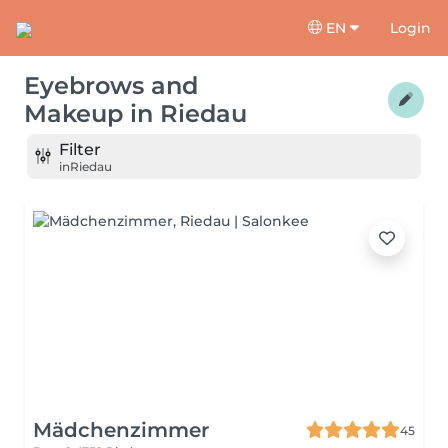
EN
Login
Eyebrows and
Makeup
in
Riedau
Filter
in
Riedau
Mädchenzimmer
45