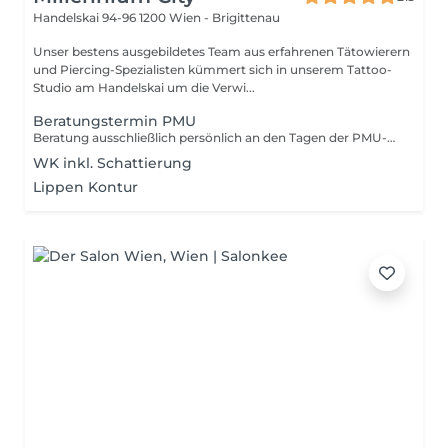
Handelskai 94-96
1200 Wien - Brigittenau
Unser bestens ausgebildetes Team aus erfahrenen Tätowierern
und Piercing-Spezialisten kümmert sich in unserem Tattoo-
Studio am Handelskai um die Verwi...
Beratungstermin PMU
Beratung ausschließlich persönlich an den Tagen der PMU-Artistin möglich! Sollte im Zuge der Beratung ein Termin vereinbart werden, ist ausschließlich eine Anzahlung für den PMU-Termin zu hinterlegen. Bleibt es bei der Beratung, ist nur diese zu bezahlen.
WK inkl. Schattierung
Lippen Kontur