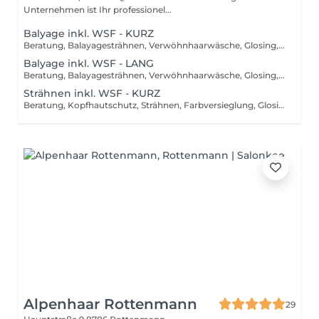
Unternehmen ist Ihr professionel...
Balyage inkl. WSF - KURZ
Beratung, Balayagesträhnen, Verwöhnhaarwäsche, Glosing, Farbversiegelung, waschen inkl. Pflegebehandlung, schneiden, föhnen, Styling inkl. Stylingsprodukte, bis Kinn lange Haare, ab
Balyage inkl. WSF - LANG
Beratung, Balayagesträhnen, Verwöhnhaarwäsche, Glosing, Farbversiegelung, waschen inkl. Pflegebehandlung, schneiden, föhnen, Styling inkl. Stylingsprodukte, ab Kinn lange Haare, ab
Strähnen inkl. WSF - KURZ
Beratung, Kopfhautschutz, Strähnen, Farbversieglung, Glosing, waschen inkl. Pflegebehandlung, schneiden, föhnen, Styling inkl. Stylingsprodukte, bis Kinn lange Haare, ab
Alpenhaar Rottenmann
29