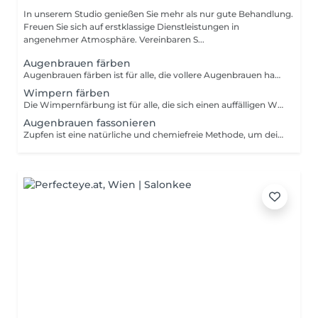
In unserem Studio genießen Sie mehr als nur gute Behandlung.
Freuen Sie sich auf erstklassige Dienstleistungen in
angenehmer Atmosphäre. Vereinbaren S...
Augenbrauen färben
Augenbrauen färben ist für alle, die vollere Augenbrauen haben möchten, die lange halten.
Wimpern färben
Die Wimpernfärbung ist für alle, die sich einen auffälligen Wimpern-Effekt wünschen, der lange anhält.
Augenbrauen fassonieren
Zupfen ist eine natürliche und chemiefreie Methode, um deine Brauen zu formen. Wenn du empfindliche oder zarte Haut hast, aber trotzdem atemberaubende, perfekt geformte Augenbrauen haben möchtest, buche einen Termin bei diesen Beauty-Experten.