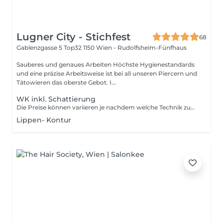
Lugner City - Stichfest
68
Gablenzgasse 5 Top32
1150 Wien - Rudolfsheim-Fünfhaus
Sauberes und genaues Arbeiten Höchste Hygienestandards
und eine präzise Arbeitsweise ist bei all unseren Piercern und
Tätowieren das oberste Gebot. I...
WK inkl. Schattierung
Die Preise können variieren je nachdem welche Technik zum Einsatz kommt und ob ein altes PMU vorhanden ist. Ein persönliches Beratungsgespräch wird deshalb immer empfohlen.
Lippen- Kontur