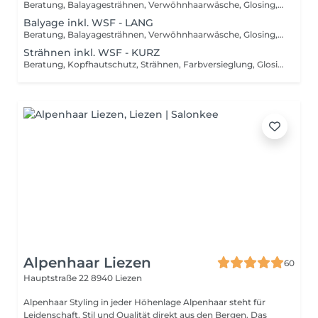
Beratung, Balayagesträhnen, Verwöhnhaarwäsche, Glosing, Farbversiegelung, waschen inkl. Pflegebehandlung, schneiden, föhnen, Styling inkl. Stylingsprodukte, bis Kinn lange Haare, ab
Balyage inkl. WSF - LANG
Beratung, Balayagesträhnen, Verwöhnhaarwäsche, Glosing, Farbversiegelung, waschen inkl. Pflegebehandlung, schneiden, föhnen, Styling inkl. Stylingsprodukte, ab Kinn lange Haare, ab
Strähnen inkl. WSF - KURZ
Beratung, Kopfhautschutz, Strähnen, Farbversieglung, Glosing, waschen inkl. Pflegebehandlung, schneiden, föhnen, Styling inkl. Stylingsprodukte, bis Kinn lange Haare, ab
Alpenhaar Liezen
60
Hauptstraße 22
8940 Liezen
Alpenhaar Styling in jeder Höhenlage Alpenhaar steht für
Leidenschaft, Stil und Qualität direkt aus den Bergen. Das