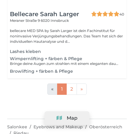
Bellecare Sarah Larger
40
Meraner Straße 9
6020 Innsbruck
bellecare MED SPA by Sarah Larger ist dein Fachinstitut für
noninvasive Verjüngungsbehandlungen. Das Team hat sich der
individuellen Hautanalyse und d...
Lashes kleben
Wimpernlifting + färben & Pflege
Bringe deine Augen zum strahlen mit einem eleganten dauerhaften Schwung für 3 Wochen inklusive Wimpern färben
Browlifting + färben & Pflege
«
1
2
»
Map
Salonkee
Eyebrows and Makeup
Oberösterreich
Riedau