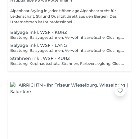
Hauptstraße 9
8786 Rottenmann
Alpenhaar Styling in jeder Höhenlage Alpenhaar steht für
Leidenschaft, Stil und Qualität direkt aus den Bergen. Das
Unternehmen ist Ihr professionel...
Balyage inkl. WSF - KURZ
Beratung, Balayagesträhnen, Verwöhnhaarwäsche, Glosing, Farbversiegelung, waschen inkl. Pflegebehandlung, schneiden, föhnen, Styling inkl. Stylingsprodukte, bis Kinn lange Haare, ab
Balyage inkl. WSF - LANG
Beratung, Balayagesträhnen, Verwöhnhaarwäsche, Glosing, Farbversiegelung, waschen inkl. Pflegebehandlung, schneiden, föhnen, Styling inkl. Stylingsprodukte, ab Kinn lange Haare, ab
Strähnen inkl. WSF - KURZ
Beratung, Kopfhautschutz, Strähnen, Farbversieglung, Glosing, waschen inkl. Pflegebehandlung, schneiden, föhnen, Styling inkl. Stylingsprodukte, bis Kinn lange Haare, ab