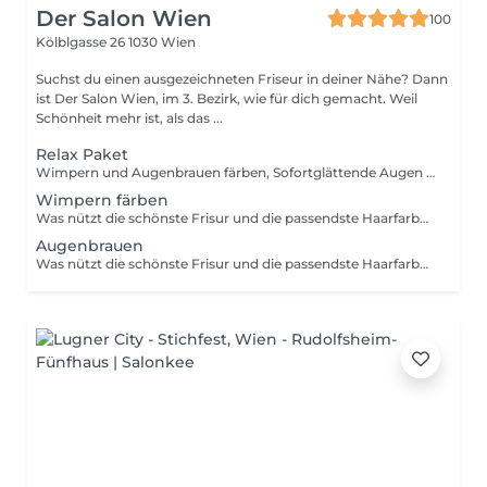
Der Salon Wien
100
Kölblgasse 26
1030 Wien
Suchst du einen ausgezeichneten Friseur in deiner Nähe? Dann
ist Der Salon Wien, im 3. Bezirk, wie für dich gemacht. Weil
Schönheit mehr ist, als das ...
Relax Paket
Wimpern und Augenbrauen färben, Sofortglättende Augen Patches
Wimpern färben
Was nützt die schönste Frisur und die passendste Haarfarbe, wenn Augenbrauen und Wimpern daneben blass und ausdruckslos wirken? Mit einer entsprechenden Färbung können die Farbprofis in den Salons und Studios Abhilfe schaffen. Ob kreativ, oder klassisch die Naturfarbe verstärkend, den Farbwünschen sind hierbei kaum Grenzen gesetzt.
Augenbrauen
Was nützt die schönste Frisur und die passendste Haarfarbe, wenn Augenbrauen und Wimpern daneben blass und ausdruckslos wirken? Mit einer entsprechenden Färbung können die Farbprofis in den Salons und Studios Abhilfe schaffen. Ob kreativ, oder klassisch die Naturfarbe verstärkend, den Farbwünschen sind hierbei kaum Grenzen gesetzt.