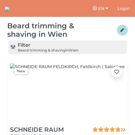
EN
Login
Beard trimming &
shaving
in
Wien
Filter
Beard trimming & shaving
in
Wien
New
SCHNEIDE RAUM
22