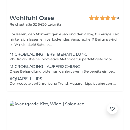
Wohlfühl Oase
20
Reichsstraße 52
8430 Leibnitz
Loslassen, den Moment genießen und den Alltag für einige Zeit
hinter sich lassen ein verlockendes Versprechen? Bei uns wird
es Wirklichkeit! Schenk...
MICROBLADING | ERSTBEHANDLUNG
PhiBrows ist eine innovative Methode für perfekt geformte Augenbrauen. Diese Technik basiert auf der Verwendung von feinsten Mi- croblading-Klingen, um feine, präzise Striche in die Haut zu zeichnen, die natürliche Augenbrauenhaare imitieren. Durch die Verwendung von hochwertigen Pigmenten und einer präzisen Messung der Gesichtsproportionen werden individuell angepasste Augenbrauen geschaffen. PhiBrows ermöglicht es, unregelmäßige Augenbrauen zu korrigieren, Lücken zu füllen und eine harmonische Augenbrauenform zu erreichen. Mit PhiBrows genießt man langanhaltende Ergebnisse, die bis zu 18 Monate halten können, je nach Hauttyp und Pflege
MICROBLADING | AUFFRISCHUNG
Diese Behandlung bitte nur wählen, wenn Sie bereits ein bestehendes Microblading haben! Eine Nachbehandlung ist eine Aufrischungsbehandlung von bestehendem Microblading nach 1-3 Jahren NACH der Erstbehandlung.
AQUARELL LIPS
Der neueste verführerische Trend. Aquarell Lips ist eine semi-permanente Make up Technik, die darauf abzielt, den Lippen eine natürliche und weiche Farbe zu verleihen, ähnlich einem Aquarell Effekt. Bei dieser Methode werden spezielle Pigmente in die oberste Hautschicht der Lippeb eingearbeitet, wodurch sanfte Frabverläufe ohne harte Konturen entstehen. Das Ergebnis ist eine dezente Betonung der Lippen, die etwas sechs bis zwöf Monate hält. Diese Technik ist ideal für diejenigen, die eine subtile, langanhaltende Lippenfarbe wünschen, ohne täglich Lippenstift auftragen zu müssen. Sie sorgt für einen natürlichen Look, der die Lippen gleichmäßig und frisch aussehen lässt.