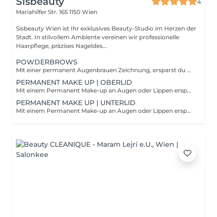
Sisbeauty
4
Mariahilfer Str. 165
1150 Wien
Sisbeauty Wien ist Ihr exklusives Beauty-Studio im Herzen der
Stadt. In stilvollem Ambiente vereinen wir professionelle
Haarpflege, präzises Nageldes...
POWDERBROWS
Mit einer permanent Augenbrauen Zeichnung, ersparst du Zeit und Mühe, die normalerweise mit dem Auftragen von Augenbrauen Make-up verschwendet wird. Werde deine Brauenstift und Bürstchen los und sei willkommen in der Welt des Permanent Make-up.
PERMANENT MAKE UP | OBERLID
Mit einem Permanent Make-up an Augen oder Lippen ersparst du dir viel Zeit und Mühe, die du normalerweise morgens vor dem Spiegel verbringen musst. Ein Oberlidstrich ist die Königsdisziplin beim Schminken. Er gelingt dir immer noch nicht perfekt? Mit einem permanenten Lidstrich am Oberlid hast du die nächsten Jahre Ruhe und deine Augen sehen immer top aus!
PERMANENT MAKE UP | UNTERLID
Mit einem Permanent Make-up an Augen oder Lippen ersparst du dir viel Zeit und Mühe, die du normalerweise morgens vor dem Spiegel verbringen musst. Ein Lidstrich ist die Königsdisziplin beim Schminken. Er gelingt dir immer noch nicht perfekt? Mit einem permanenten Lidstrich am Unterlid hast du die nächsten Jahre Ruhe und deine Augen sehen immer top aus!