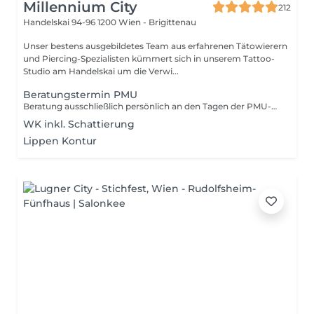
Millennium City
212
Handelskai 94-96
1200 Wien - Brigittenau
Unser bestens ausgebildetes Team aus erfahrenen Tätowierern
und Piercing-Spezialisten kümmert sich in unserem Tattoo-
Studio am Handelskai um die Verwi...
Beratungstermin PMU
Beratung ausschließlich persönlich an den Tagen der PMU-Artistin möglich! Sollte im Zuge der Beratung ein Termin vereinbart werden, ist ausschließlich eine Anzahlung für den PMU-Termin zu hinterlegen. Bleibt es bei der Beratung, ist nur diese zu bezahlen.
WK inkl. Schattierung
Lippen Kontur