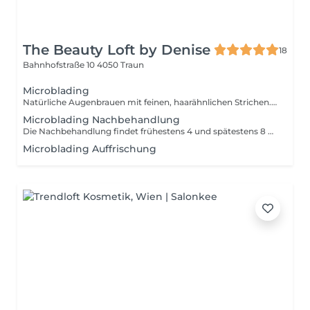
The Beauty Loft by Denise
18
Bahnhofstraße 10
4050 Traun
Microblading
Natürliche Augenbrauen mit feinen, haarähnlichen Strichen. Beim Microblading werden einzelne Härchen manuell in die Haut pigmentiert, um lichte Stellen optisch zu ergänzen und die Brauenform harmonisch zu optimieren. Die Behandlung eignet sich für Kundinnen, die sich einen natürlichen Effekt wünschen ohne künstlich aussehende Balken oder Vollzeichnung. Ein Microblading ist nur durchführbar wenn KEINE VORPIGMENTIERUNG vorhanden.
Microblading Nachbehandlung
Die Nachbehandlung findet frühestens 4 und spätestens 8 Wochen nach der Erstbehandlung statt und dient zur Korrektur oder Verstärkung des Ergebnisses. Dabei können ausgeheilte Stellen nachgearbeitet, Härchen ergänzt oder die Farbe auf Wunsch angepasst bzw. etwas intensiviert werden.
Microblading Auffrischung