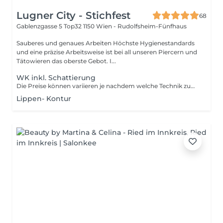
Lugner City - Stichfest
68
Gablenzgasse 5 Top32
1150 Wien - Rudolfsheim-Fünfhaus
Sauberes und genaues Arbeiten Höchste Hygienestandards
und eine präzise Arbeitsweise ist bei all unseren Piercern und
Tätowieren das oberste Gebot. I...
WK inkl. Schattierung
Die Preise können variieren je nachdem welche Technik zum Einsatz kommt und ob ein altes PMU vorhanden ist. Ein persönliches Beratungsgespräch wird deshalb immer empfohlen.
Lippen- Kontur