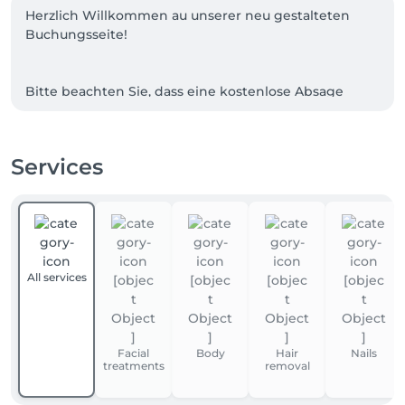
Herzlich Willkommen au unserer neu gestalteten 
Buchungsseite!

Bitte beachten Sie, dass eine kostenlose Absage 
Ihres gebuchten Termins  bis 24 Stunden vor 
Terminbeginn möglich ist.

Später abgesagte Termine werden mit 50% des 
Services
Preises der gebuchten Leistung in Rechnung 
gestellt. Bei Nichteinhaltung des gebuchten Termins 
werden 100% der gebuchten Leistung verrechnet.
All services
Facial
Body
Hair
Nails
treatments
removal