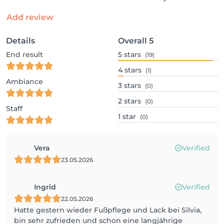
Add review
Details
Overall
5
End result
5
stars
(19)
4
stars
(1)
Ambiance
3
stars
(0)
2
stars
(0)
Staff
1
star
(0)
Vera
Verified
23.05.2026
Ingrid
Verified
22.05.2026
Hatte gestern wieder Fußpflege und Lack bei Silvia,
bin sehr zufrieden und schon eine langjährige