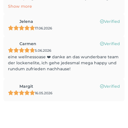
Show more
Jelena
Verified
17.06.2026
Carmen
Verified
5.06.2026
eine wellnessoase ❤️ danke an das wunderbare team
der lockenelite, ich gehe jedesmal mega happy und
rundum zufrieden nachhause!
Margit
Verified
16.05.2026