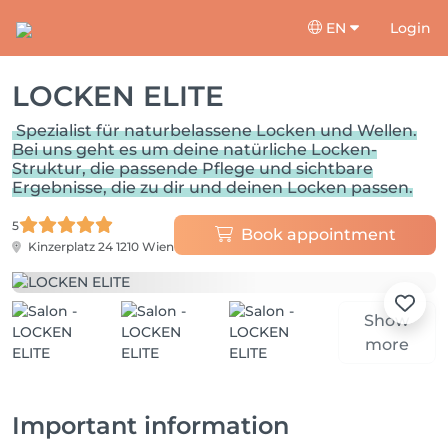
EN
Login
LOCKEN ELITE
Spezialist für naturbelassene Locken und Wellen.
Bei uns geht es um deine natürliche Locken-
Struktur, die passende Pflege und sichtbare
Ergebnisse, die zu dir und deinen Locken passen.
5
Book appointment
Kinzerplatz 24
1210 Wien
Show
more
Important information