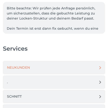
Bitte beachte: Wir prüfen jede Anfrage persönlich, 
um sicherzustellen, dass die gebuchte Leistung zu 
deiner Locken-Struktur und deinem Bedarf passt.

Dein Termin ist erst dann fix gebucht, wenn du eine 
Bestätigungs-E-Mail von unserem Buchungssystem 
erhalten hast. Ohne Bestätigung-E-Mail besteht kein 
Termin.

Services
Sollte eine Anpassung notwendig sein, melden wir 
uns bei dir und stimmen die passende Buchung 
gemeinsam ab.

NEUKUNDEN
Bei Unsicherheit kannst du uns jederzeit gerne 
vorab per WhatsApp kontaktieren. 
.
SCHNITT