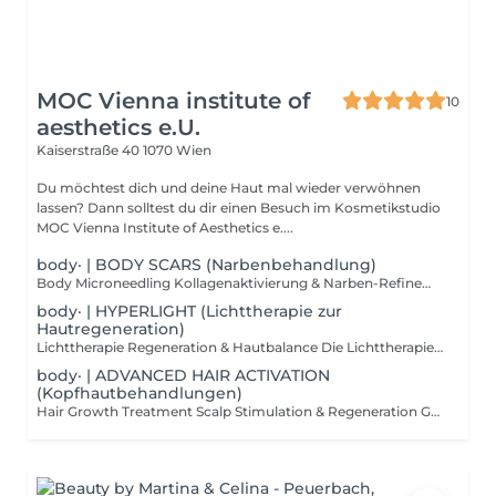
MOC Vienna institute of
10
aesthetics e.U.
Kaiserstraße 40
1070 Wien
Du möchtest dich und deine Haut mal wieder verwöhnen
lassen? Dann solltest du dir einen Besuch im Kosmetikstudio
MOC Vienna Institute of Aesthetics e....
body· | BODY SCARS (Narbenbehandlung)
Body Microneedling Kollagenaktivierung & Narben-Refinement Microneedling kann auch gezielt im Bereich des Körpers eingesetzt werden, um die Hautstruktur zu verbessern und narbenhaltiges Gewebe sichtbar zu verfeinern. Durch präzise Mikroimpulse wird die natürliche Kollagenbildung angeregt, wodurch der Wiederaufbau der Haut unterstützt und das Gewebe langfristig gestärkt werden kann. Die Behandlung eignet sich für verschiedene Körperareale (ausgenommen Gesicht und Hals) und wird individuell auf den jeweiligen Hautzustand abgestimmt. Ziel ist es, die Hautstruktur zu glätten, Spannkraft zu fördern und das Erscheinungsbild von Narben nachhaltig zu verbessern. Geeignet bei Dehnungsstreifen Akne-Narben am Rücken OP-Narben Narbengewebe unterschiedlicher Art ausgenommen Keloidnarben Ablauf & Hinweis Behandlung pro Hautareal individuelle Vorbesprechung erforderlich persönliche Einschätzung und Therapieplanung vor Ort Wichtig Da jede Haut und jedes Narbenbild unterschiedlich ist, empfehlen wir eine ausführliche Beratung im Studio. So können alle Möglichkeiten individuell besprochen und das passende Behandlungskonzept erstellt werden. Ergebnis Eine sichtbar verfeinerte Hautstruktur und ein harmonischeres Hautbild durch gezielte Kollagenaktivierung.
body· | HYPERLIGHT (Lichttherapie zur
Hautregeneration)
Lichttherapie Regeneration & Hautbalance Die Lichttherapie ist eine zertifizierte Methode zur Unterstützung der natürlichen Hautregeneration. Durch hyperpolarisiertes Licht werden hauteigene Prozesse aktiviert, die Regeneration gefördert und die Haut in ihrer Schutzfunktion gestärkt. Gleichzeitig kann die Aufnahmefähigkeit der Haut verbessert werden, sodass Pflegewirkstoffe ihre Wirkung optimal entfalten können. Die Behandlung arbeitet sanft, nicht invasiv und eignet sich ideal als ergänzender Baustein innerhalb verschiedener Treatments oder als gezielte Unterstützung bei bestimmten Hautzuständen. Wirkung & Einsatzbereiche Das hyperpolarisierte Licht kann unterstützend wirken bei: Akne und unreiner Haut Rosazea Ekzemen Schuppenflechte atopischer Dermatitis Herpes-bedingten Hautirritationen Vorteile Aktivierung der natürlichen Regenerationsprozesse Unterstützung der Hautbalance beruhigende Wirkung auf gestresste Haut ideale Ergänzung zu vielen Gesichtsbehandlungen sanfte, nicht invasive Anwendung Besonderheit Die Technologie ist patentiert, klinisch getestet und zertifiziert eine moderne Verbindung aus Hautpflege, Regeneration und Wohlbefinden. Ergebnis Die Haut wirkt beruhigt, gestärkt und ausgeglichener mit verbesserter Regenerationsfähigkeit und sichtbar mehr Balance.
body· | ADVANCED HAIR ACTIVATION
(Kopfhautbehandlungen)
Hair Growth Treatment Scalp Stimulation & Regeneration Gezielte Kopfhautbehandlungen können einen wichtigen Beitrag zu kräftigerem, vitalerem Haar leisten. Dieses Hair Growth Treatment kombiniert ausgewählte Wirkstoffformeln mit Microneedling-Technologie, um die Kopfhaut zu stimulieren, die Mikrozirkulation zu aktivieren und die natürlichen Voraussetzungen für gesundes Haarwachstum zu unterstützen. Durch die feinen Mikroimpulse werden hochspezifische Wirkstoffe gezielt in die Kopfhaut eingearbeitet. Dadurch kann die Versorgung der Haarwurzeln verbessert und die Kopfhaut in ihrer Regeneration unterstützt werden ideal bei dünner werdendem Haar oder nachlassender Haardichte. Ablauf der Behandlung Vorbereitung und Reinigung der Kopfhaut Einarbeitung der Wirkstoffe mittels Microneedling beruhigende Abschlusspflege Wirkung & Vorteile gezielte Stimulation der Kopfhaut Unterstützung der Haarwurzelaktivität Förderung der Mikrozirkulation Unterstützung eines gesunden Haarwachstums Stärkung der Kopfhautbalance Ergebnis Eine aktivierte, gepflegte Kopfhaut und optimale Voraussetzungen für kräftigeres, gesünder wirkendes Haar.