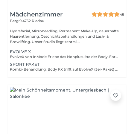
Mädchenzimmer
45
Berg 9
4752 Riedau
Hydrafacial, Microneedling, Permanent Make-Up, dauerhafte
Haarentfernung, Geschichtsbehandlungen und Lash- &
Browlifting. Unser Studio liegt zentral ...
EVOLVE X
EvolveX von InMode Erlebe das Nonplusultra der Body-Forming-Technologie! Mit EvolveX von InMode werden Fettabbau, Muskelstraffung und Hautfestigung in einer einzigen Behandlung vereint. Durch fortschrittliche Radiofrequenz- und EMS-Technologie (Elektrische Muskelstimulation) formt und strafft EvolveX gezielt Deinen Körper und sorgt für eine sichtbar definierte Silhouette. Deine Vorteile auf einen Blick: Hocheffiziente Fettreduktion: Schonendes Verfahren ohne OP Gezielte Muskelkräftigung: EMS-Technologie für spürbar festere Muskeln Hautstraffung & Kollagenaufbau: Unterstützt ein jugendliches, glattes Hautbild Minimalinvasiv: Keine langen Ausfallzeiten, schnelle Erholung Buche jetzt Deine EvolveX-Behandlung und erlebe, wie modernste Technologie Dein Körperbild nachhaltig verbessern kann!
SPORT PAKET
Kombi-Behandlung: Body FX trifft auf EvolveX (3er-Paket) Erlebe die perfekte Synergie modernster Body-Forming-Technologien! Unsere Kombi-Behandlung vereint Body FX und EvolveX zu einem effektiven Rundum-Programm für straffere Konturen und eine definierte Silhouette. Was Dich erwartet: Tiefenwirksame Fettreduktion: Durch zielgerichtete Wärmebehandlung werden Fettdepots schonend abgebaut. Straffung & Glättung: Haut und Gewebe profitieren von der durch die Behandlung angeregten Collagenbildung. Individuell & effektiv: Perfekt auf Dich abgestimmt, steigern die aufeinander abgestimmten Technologien gemeinsam die Wirksamkeit.