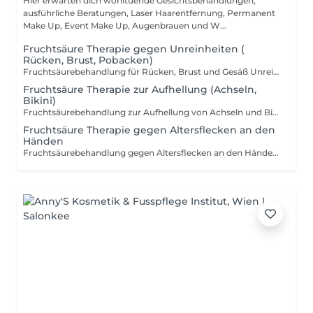
Hier erwarten dich wohltuende Gesichtsbehandlungen,
ausführliche Beratungen, Laser Haarentfernung, Permanent
Make Up, Event Make Up, Augenbrauen und W...
Fruchtsäure Therapie gegen Unreinheiten (
Rücken, Brust, Pobacken)
Fruchtsäurebehandlung für Rücken, Brust und Gesäß Unreinheiten am Rücken, Dekolleté oder Gesäß können besonders hartnäckig sein und das Hautbild deutlich beeinträchtigen. Unsere Fruchtsäurebehandlung wirkt gezielt klärend und unterstützt die Haut dabei, wieder ins Gleichgewicht zu kommen. Durch die Anwendung abgestimmter Fruchtsäuren werden abgestorbene Hautzellen sanft entfernt, die Poren gereinigt und die Hauterneuerung angeregt. Entzündungen können reduziert und das Hautbild sichtbar verbessert werden. Deine Vorteile: Weniger Unreinheiten und Mitesser Verfeinerte Poren Glatteres und ebenmäßigeres Hautbild Unterstützung bei Akne und Aknenarben Für optimale Ergebnisse empfehlen wir die Behandlung alle 2 bis 4 Wochen zu wiederholen. Es besteht die Möglichkeit, ein 5er Paket zu buchen. Dieses kann auch nach der ersten Behandlung zum Kennenlernen in Anspruch genommen werden. Am besten entscheidest du dich nach einer persönlichen Beratung direkt vor Ort bei Beauty Cleanique für die passende Variante. Ideal für alle, die sich eine reine und gepflegte Haut auch an schwer erreichbaren Stellen wünschen.
Fruchtsäure Therapie zur Aufhellung (Achseln,
Bikini)
Fruchtsäurebehandlung zur Aufhellung von Achseln und Bikinizone Dunklere Hautstellen im Bereich der Achseln oder Bikinizone entstehen häufig durch Rasur, Reibung oder eingewachsene Haare. Unsere Fruchtsäurebehandlung hilft dabei, diese Hautpartien sanft aufzuhellen und das Hautbild sichtbar zu verfeinern. Durch gezielt eingesetzte Fruchtsäuren werden abgestorbene Hautzellen gelöst, die Hauterneuerung angeregt und Verfärbungen nach und nach reduziert. Die Haut wirkt gleichmäßiger, glatter und gepflegter. Deine Vorteile: Aufhellung von dunklen Hautstellen Ebenmäßigeres Hautbild Reduktion von eingewachsenen Haaren Sanfte und effektive Behandlung Für optimale Ergebnisse empfehlen wir die Behandlung alle 2 bis 4 Wochen zu wiederholen. Es besteht die Möglichkeit, ein 5er Paket zu buchen. Dieses kann auch nach der ersten Behandlung zum Kennenlernen in Anspruch genommen werden. Am besten entscheidest du dich nach einer persönlichen Beratung direkt vor Ort bei Beauty Cleanique für die passende Variante. Ideal für alle, die sich eine gleichmäßige und gepflegte Haut in sensiblen Bereichen wünschen.
Fruchtsäure Therapie gegen Altersflecken an den
Händen
Fruchtsäurebehandlung gegen Altersflecken an den Händen Pigmentflecken an den Händen entstehen häufig durch Sonneneinstrahlung und lassen die Haut schneller gealtert wirken. Unsere Fruchtsäurebehandlung hilft dabei, Altersflecken sichtbar zu mildern und das Hautbild zu verfeinern. Durch gezielt eingesetzte Fruchtsäuren werden abgestorbene Hautzellen sanft entfernt, die Hauterneuerung angeregt und Pigmentverschiebungen nach und nach ausgeglichen. Die Hände wirken ebenmäßiger, glatter und frischer. Deine Vorteile Milderung von Altersflecken und Pigmentstörungen Ebenmäßigeres und klareres Hautbild Glattere und gepflegte Hautstruktur Frischeres und verjüngtes Erscheinungsbild der Hände Für optimale Ergebnisse empfehlen wir die Behandlung alle 2 bis 4 Wochen zu wiederholen. Es besteht die Möglichkeit, ein 5er Paket zu buchen. Dieses kann auch nach der ersten Behandlung zum Kennenlernen in Anspruch genommen werden. Am besten entscheidest du dich nach einer persönlichen Beratung direkt vor Ort bei Beauty Cleanique für die passende Variante. Ideal für alle, die sich gepflegte, ebenmäßige und sichtbar verjüngte Hände wünschen.