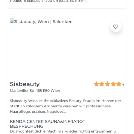
Pediküre klassisch - Aktion (statt EUR 59,--)
Sisbeauty
4
Mariahilfer Str. 165
1150 Wien
Sisbeauty Wien ist Ihr exklusives Beauty-Studio im Herzen der
Stadt. In stilvollem Ambiente vereinen wir professionelle
Haarpflege, präzises Nageldes...
KENDA CENTER SAUNA&INFRAROT |
BESPRECHUNG
Du möchtest dich einfach mal wieder richtig entspannen und deinem Körper etwas Gutes tun? Ein Saunabesuch hat positive Auswirkungen auf Körper und Immunsystem. Durch die trockene Luft und Temperatur zwischen 80 und 100 Grad werden der Stoffwechsel angeregt und die Abwehrkräfte gestärkt. Beim Dampfbad wird hierbei zusätzlich ein Aufguss auf heißen Steinen durchgeführt, was die Muskeln entspannt und entschlackend wirkt.