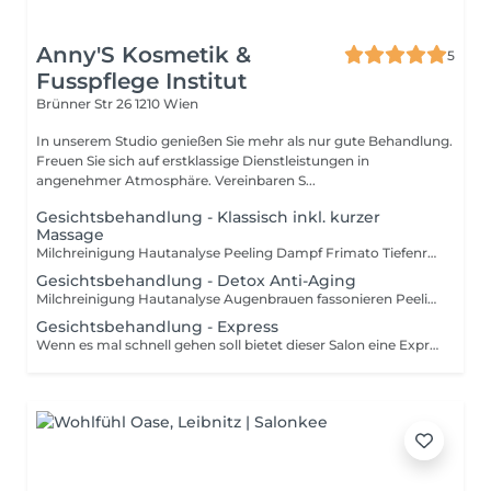
Anny'S Kosmetik &
5
Fusspflege Institut
Brünner Str 26
1210 Wien
In unserem Studio genießen Sie mehr als nur gute Behandlung.
Freuen Sie sich auf erstklassige Dienstleistungen in
angenehmer Atmosphäre. Vereinbaren S...
Gesichtsbehandlung - Klassisch inkl. kurzer
Massage
Milchreinigung Hautanalyse Peeling Dampf Frimato Tiefenreinigung Augenbrauen fassonieren Hoch Frequenz Kurze Massage Maske & Tagespflege. Die Gesichtsbehandlung wird individuell auf deinen Hauttyp abgestimmt und verleiht dir ein frisches, entspanntes Aussehen.
Gesichtsbehandlung - Detox Anti-Aging
Milchreinigung Hautanalyse Augenbrauen fassonieren Peeling Dampf Frimator Ultraschal Reinigung Tiefenreinigung hoch Frequenz Massage Maske Thermomodellage/Ampulle Ultraschall Lifting Tagespflege. Die Anti-Aging Gesichtsbehandlung wird zur natürlichen Hautverjüngung und Faltenminderung angewendet.
Gesichtsbehandlung - Express
Wenn es mal schnell gehen soll bietet dieser Salon eine Express Gesichtsbehandlung an. Sie wird individuell auf deinen Hauttyp abgestimmt und verleiht dir ein frisches, entspanntes Aussehen in kürzester Zeit.