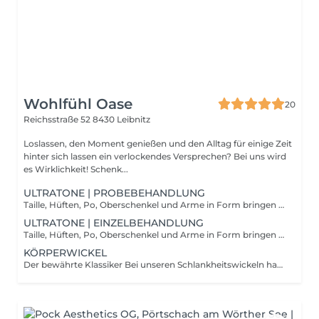
Wohlfühl Oase
20
Reichsstraße 52
8430 Leibnitz
Loslassen, den Moment genießen und den Alltag für einige Zeit
hinter sich lassen ein verlockendes Versprechen? Bei uns wird
es Wirklichkeit! Schenk...
ULTRATONE | PROBEBEHANDLUNG
Taille, Hüften, Po, Oberschenkel und Arme in Form bringen ganz einfach im Liegen. Klingt traumhaft? Ist es auch! Die neueste Generation des Ultratone-Systems macht es möglich. Bioelektrische Impulse stimulieren die Muskulatur, Sie machen es sich bequem, während Ultratone Höchstleistungen an Ihrem Körper vollbringt. Zur Auswahl stehen verschiedenste Behandlungsmöglichkeiten: - Umfangreduktion - Anti-Cellulite - Lymphdrainage und Entschlackung - Straffung von Po, Brust und Armen - Schwangerschaftsrückbildung - Körperhaltung
ULTRATONE | EINZELBEHANDLUNG
Taille, Hüften, Po, Oberschenkel und Arme in Form bringen ganz einfach im Liegen. Klingt traumhaft? Ist es auch! Die neueste Generation des Ultratone-Systems macht es möglich. Bioelektrische Impulse stimulieren die Muskulatur, Sie machen es sich bequem, während Ultratone Höchstleistungen an Ihrem Körper vollbringt. Zur Auswahl stehen verschiedenste Behandlungsmöglichkeiten: - Umfangreduktion - Anti-Cellulite - Lymphdrainage und Entschlackung - Straffung von Po, Brust und Armen - Schwangerschaftsrückbildung - Körperhaltung
KÖRPERWICKEL
Der bewährte Klassiker Bei unseren Schlankheitswickeln handelt es sich um eine, seit Jahr- zehnten bewährte, einzigartige Kombination, aus hochwertigen Kräutermischungen sowie einer raffinierten Wickelmethode. Zu den positiven Effekten eines Körper-Wickel zählt die Entschlackung und Entgiftung des Körpers, die Straffung der Haut und eine schlankere Silhouette nach jeder Anwendung. Durch die verschiedenen Kom- binationsmöglichkeiten unserer Produkte, können wir auf die indi- viduellen Bedürfnisse verschiedener Hautgewebe direkt eingehen. Ein Körperwickel wirkt tonisierend, gewebsstärkend und entschla- ckend. Ideal gegen Cellulite, zum Abbau von Problemzonen, gegen den Spannkraft-Verlust der Haut, bei Stauungen im Gewebe, bei Stress und Verspannungen oder zur Unterstützung beim Abnehmen und Detox-Kuren. Je nach Ihrem persönlichen Schönheits-Anliegen stimmen wir den Körperwickel individuell auf Ihre Bedürfnisse ab.