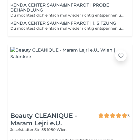
KENDA CENTER SAUNA&INFRAROT | PROBE
BEHANDLUNG
Du möchtest dich einfach mal wieder richtig entspannen und deinem Körper etwas Gutes tun? Ein Saunabesuch hat positive Auswirkungen auf Körper und Immunsystem. Durch die trockene Luft und Temperatur zwischen 80 und 100 Grad werden der Stoffwechsel angeregt und die Abwehrkräfte gestärkt. Beim Dampfbad wird hierbei zusätzlich ein Aufguss auf heißen Steinen durchgeführt, was die Muskeln entspannt und entschlackend wirkt.
KENDA CENTER SAUNA&INFRAROT | 1. SITZUNG
Du möchtest dich einfach mal wieder richtig entspannen und deinem Körper etwas Gutes tun? Ein Saunabesuch hat positive Auswirkungen auf Körper und Immunsystem. Durch die trockene Luft und Temperatur zwischen 80 und 100 Grad werden der Stoffwechsel angeregt und die Abwehrkräfte gestärkt. Beim Dampfbad wird hierbei zusätzlich ein Aufguss auf heißen Steinen durchgeführt, was die Muskeln entspannt und entschlackend wirkt.
Beauty CLEANIQUE -
3
Maram Lejri e.U.
Josefstädter Str. 55
1080 Wien