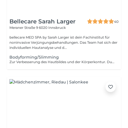
Bellecare Sarah Larger
40
Meraner Straße 9
6020 Innsbruck
bellecare MED SPA by Sarah Larger ist dein Fachinstitut für
noninvasive Verjüngungsbehandlungen. Das Team hat sich der
individuellen Hautanalyse und d...
Bodyforming/Slimming
Zur Verbesserung des Hautbildes und der Körperkontur. Durch Ultraschallwellen werden Fettzellen gezielt behandelt, wodurch der Stoffwechsel im Gewebe angeregt werden kann. Gleichzeitig wird die Hautstruktur unterstützt und das Hautbild kann glatter und straffer wirken. Die Behandlung eignet sich besonders zur Reduktion von lokalen Fettdepots und zur Verbesserung der Körperkontur.