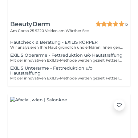
BeautyDerm
15
Am Corso 25
9220 Velden am Wörther See
Hautcheck & Beratung - EXILIS KÖRPER
Wir analysieren Ihre Haut gründlich und erklären Ihnen genau, welche Vorteile unsere Technologie bietet, wie die Anwendung funktioniert und welche Behandlungen ideal zu Ihren Bedürfnissen passen. Bei Buchung einer Behandlung ist unsere persönliche Beratung für Sie selbstverständlich kostenlos.
EXILIS Oberarme - Fettreduktion u/o Hautstraffung
Mit der innovativen EXILIS-Methode werden gezielt Fettzellen reduziert und Problemzonen behandelt, gleichzeitig wird schwaches Bindegewebe gestärkt und lockere Haut effektiv gestrafft sanft, sicher und völlig non-invasiv. Die Kombination aus Radiofrequenz und Ultraschall sorgt dafür, dass Fettdepots durch kontrollierte Erwärmung der Fettzellen weggeschmolzen werden, während gleichzeitig die Haut gestrafft wird. Diese nicht-invasive Behandlung stimuliert die Kollagen- und Elastan-Bildung und verbessert die Hautstruktur, wodurch eine schlankere Silhouette und straffere Konturen erzielt werden. Der angeführte Preis bezieht sich auf eine einzelne Behandlung in einer Körperregion. Für ein nachhaltiges Ergebnis empfehlen wir in der Regel eine Kur von 6-8 Sitzungen, für die wir vorteilhafte Pakete zusammengestellt haben. Wenn mehrere Körperregionen in einer Serie behandelt werden, gestalten wir Ihr persönliches Behandlungskonzept entsprechend mit klaren zusätzlichen Preisvorteilen und abgestimmt auf Ihre Ziele. Wir beraten Sie dazu gerne individuell.
EXILIS Unterarme - Fettreduktion u/o
Hautstraffung
Mit der innovativen EXILIS-Methode werden gezielt Fettzellen reduziert und Problemzonen behandelt, gleichzeitig wird schwaches Bindegewebe gestärkt und lockere Haut effektiv gestrafft sanft, sicher und völlig non-invasiv. Die Kombination aus Radiofrequenz und Ultraschall sorgt dafür, dass Fettdepots durch kontrollierte Erwärmung der Fettzellen weggeschmolzen werden, während gleichzeitig die Haut gestrafft wird. Diese nicht-invasive Behandlung stimuliert die Kollagen- und Elastan-Bildung und verbessert die Hautstruktur, wodurch eine schlankere Silhouette und straffere Konturen erzielt werden. Der angeführte Preis bezieht sich auf eine einzelne Behandlung in einer Körperregion. Für ein nachhaltiges Ergebnis empfehlen wir in der Regel eine Kur von 6-8 Sitzungen, für die wir vorteilhafte Pakete zusammengestellt haben. Wenn mehrere Körperregionen in einer Serie behandelt werden, gestalten wir Ihr persönliches Behandlungskonzept entsprechend mit klaren zusätzlichen Preisvorteilen und abgestimmt auf Ihre Ziele. Wir beraten Sie dazu gerne individuell.