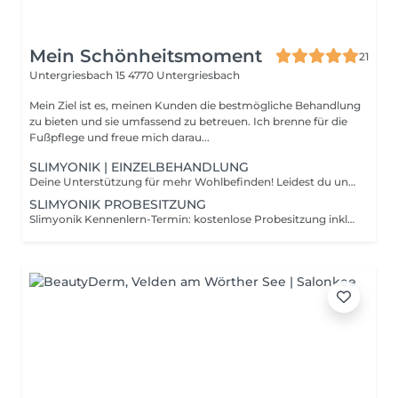
Mein Schönheitsmoment
21
Untergriesbach 15
4770 Untergriesbach
Mein Ziel ist es, meinen Kunden die bestmögliche Behandlung
zu bieten und sie umfassend zu betreuen. Ich brenne für die
Fußpflege und freue mich darau...
SLIMYONIK | EINZELBEHANDLUNG
Deine Unterstützung für mehr Wohlbefinden! Leidest du unter Wassereinlagerungen, schlechter Durchblutung, Stoffwechselproblemen oder Übersäuerung? Dann ist der Slimyonik Bodystyler genau das Richtige für dich! - Fördert den Lymphfluss & die Durchblutung - Unterstützt den Stoffwechsel & die Entgiftung - Lindert Wassereinlagerungen & hilft der Hautstraffung - Tiefenentspannung einfach zurücklehnen & genießen
SLIMYONIK PROBESITZUNG
Slimyonik Kennenlern-Termin: kostenlose Probesitzung inklusive Behandlung & Beratung