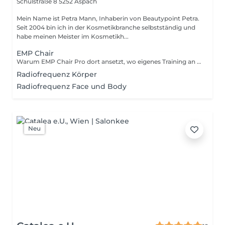
Schulstraße 8
5252 Aspach
Mein Name ist Petra Mann, Inhaberin von Beautypoint Petra.
Seit 2004 bin ich in der Kosmetikbranche selbstständig und
habe meinen Meister im Kosmetikh...
EMP Chair
Warum EMP Chair Pro dort ansetzt, wo eigenes Training an Grenzen stößt. Viele Menschen trainieren monatelang ihren Beckenboden und spüren trotzdem kaum Fortschritt. Der Grund: Der Beckenboden besteht aus 3 Muskelschichten. Es ist physiologisch kaum möglich, alle 3 Schichten durch willentliche Anspannung zu erreichen. Und ohne einen überschwelligen Trainingsreiz gibt es kein Muskelwachstum. Der EMP Chair Pro löst genau dieses Problem. Die HI-EMP Technologie (High Intensity Electro Magnetic Pulse) erzeugt ein fokussiertes Magnetfeld, das alle 3 Muskelschichten gleichzeitig stimuliert. Tausende supramaximale Kontraktionen pro Sitzung bauen die Muskulatur gezielt auf.
Radiofrequenz Körper
Radiofrequenz Face und Body
Neu