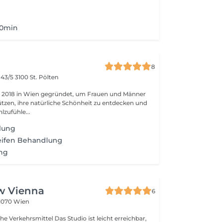
50min
8
 43/5
3100 St. Pölten
 2018 in Wien gegründet, um Frauen und Männer
ützen, ihre natürliche Schönheit zu entdecken und
zufühle...
lung
ifen Behandlung
ng
w Vienna
6
1070 Wien
el Das Studio ist leicht erreichbar,