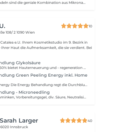
Gold-RF-Mikronadeln sind die geniale Kombination aus Mikronadeln und Radiofrequenz. Zur Hautverjüngung, Poren verfeinern, bei Aknenarben, Pigmentstörungen
U.
10
aße 108/ 2
1090 Wien
smetikstudio im 9. Bezirk in
ndlung Glykolsäure
GLYCOLIC ACID 50% bietet Hauterneuerung und - regeneration und reduziert gleichzeitig das Auftreten von feinen Linien und Verfärbungen. Glykolsäure ist eine Alpha-Hydroxysäure, die aus Zuckerrohr gewonnen wird und zu den bekanntesten Anti-Aging-Wirkstoffe gehört. Die kleine molekulare Struktur es hat das kleinste Molekül aller Alpha-Hydroxysäuren ermöglicht das Eindringen in Hautzellen. Glykolsäure spaltet die Bindungen zwischen Keratinozyten auf der Hornschicht und schwächt die Bindungseigenschaften der Lipide, die die abgestorbenen Hautzellen zurückhalten. Dies führt zu einem sofortigen und intensiven Peeling der Hornschicht und gleichzeitiger Zellregeneration. Die systematische Anwendung hoher Konzentrationen von Glykolsäure interagiert mit den Fibroblasten Rezeptoren und stimuliert so die Produktion von interzellulärem Material (Kollagen, Elastin, Hyaluronsäure) erheblich. Die Haut wird somit verjüngt und regeneriert. Wir empfehlen diese Gesichtsbehandlung von NOVEMBER - APRIL zu machen.
ndlung Green Peeling Energy inkl. Home
GREEN PEEL® Energy Die Energy Behandlung regt die Durchblutung, die Sauerstoffversorgung sowie den Stoffwechsel der Zellen an und führt zu einer natürlichen Verbesserung des Hautbildes ohne Schälprozess. Die Haut erhält spürbar mehr Energie, altersbedingte Hauterscheinungen werden gemildert. Diese Methode wird angewendet bei: Falten & Anti-Aging, Unreinheiten und Pigmentstörungen
ndlung - Microneedling
Reinigung/Abschminken, Vorbereitungsgel, div. Säure, Neutralisierungsgel, Microneedling mit div. Essenzen, Bio Cellulose Maske, Abschlusspflege -Bei der Microneedling Gesichtsbehandlung wird mit einer Säure die Haut behandelt, das führt zur Zellerneuerung und macht die Haut anfälliger für UV - Schäden, wie Sonnenbrand und Pigmentflecken. Anschließend wird ein Microneedling durchgeführt, dass kann durch eine erhöhte Sonneneinstrahlung zu Pigmentstörungen führen, es kann in der warmen Jahreszeit durch das Schwitzen der Haut auch zu Infektionen und einem verzögerten Heilungsprozess der Haut führen. Darum empfehlen wir die Microneedling Gesichtsbehandlung von APRIL- OKTOBER NICHT ZU MACHEN! Wir empfehlen die Microneedling Gesichtsbehandlung von NOVEMBER - MÄRZ zu machen.
 Sarah Larger
40
9
6020 Innsbruck