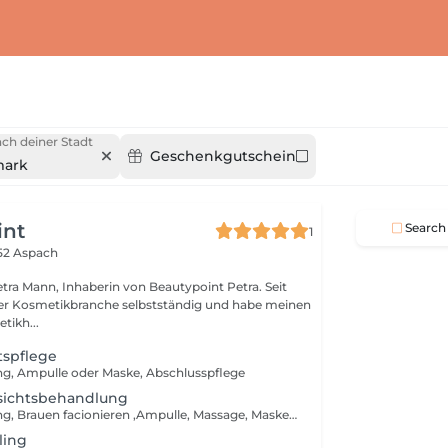
ch deiner Stadt
Geschenkgutschein
mark
int
Search
1
52 Aspach
tra Mann, Inhaberin von Beautypoint Petra. Seit
der Kosmetikbranche selbstständig und habe meinen
tikh...
tspflege
ng, Ampulle oder Maske, Abschlusspflege
esichtsbehandlung
Reinigung, Peeling, Brauen facionieren ,Ampulle, Massage, Maske, Abschlusspflege
ling