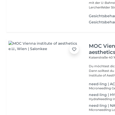
mit der U-Bahnst
Lerchenfelder Str
Gesichtsbeha
Gesichtsbehan
MOC Vienn
aesthetics
Kaiserstraße 40
Du möchtest dic
Dann solltest d
Institute of Aesthe
need·ling | A
need·ling | 
need·ling | 