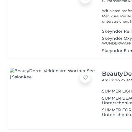
Billrothstrasse 4
Wir bieten profe
Maniküre, Pedikü
unters
Skeyndor Rei
Skeyndor Ox
Skeyndor Ete
BeautyD
Am Corso 25
922
SUMMER LIGHT 
SUMMER BEACH 
Unterschenkel
SUMMER FOREV
Unterschenkel