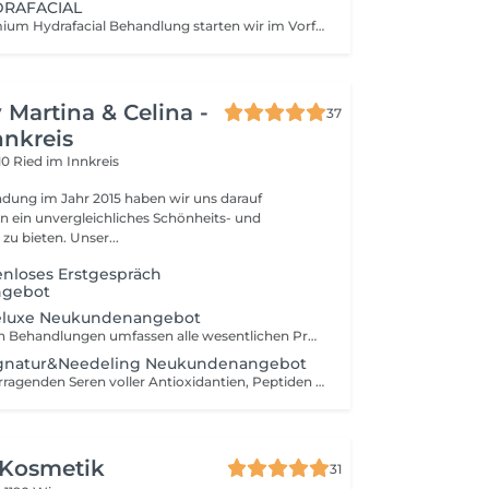
DRAFACIAL
Bei unserer Premium Hydrafacial Behandlung starten wir im Vorfeld mit einer Lymphdrainage im Gesicht Hals und Dekolleté um Zelllast und gestaute Wassereinlagerungen und Bakterien abzuleiten danach werden mit verschiedenen Fruchtsäuren abgestorbene Hautschüppchen und stärkere Verhornungen gelöst! Die Haut wird danach Porentief gespült und manuell gereinigt. Danach kommen Hochwertige Wirkstoffe zum Einsatz und werden mit der LED Lichttherapie aktiviert zum Schluss kommt noch unsere Antioxidative Feuchtigkeitsmaske gepaart mit Eiskugeln.
 Martina & Celina -
37
nnkreis
10 Ried im Innkreis
ndung im Jahr 2015 haben wir uns darauf
nen ein unvergleichliches Schönheits- und
Wohlfühlerlebnis zu bieten. Unser...
enloses Erstgespräch
ngebot
Deluxe Neukundenangebot
Diese belebenden Behandlungen umfassen alle wesentlichen Produkte der Signature HydraFacial Behandlungen und beheben spezielle Hautprobleme mit Hilfe eines Hautabgestimmten Boosters. inkl. Kosmetik der Marke IC Clinical + LED-Lichttherapie
Signatur&Needeling Neukundenangebot
Sorgt mit herrvorragenden Seren voller Antioxidantien, Peptiden und Hyaluronsäure für eine nachhaltige Reinigung, Peeling, Abtragung und Feuchtigkeitsversorgung der Haut. inkl. Kosmetik Produkte der Marke IS Clinical Microneedling besonders für Aknenarben, Pigmentflecken, Dehnungsstreifen, Falten und Linien - Anti Aging!
 Kosmetik
31