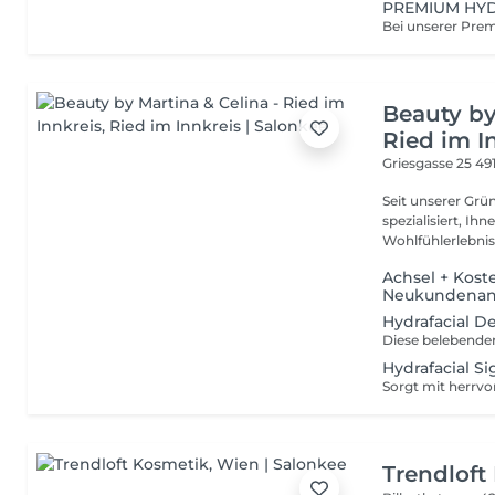
PREMIUM HY
Beauty by
Ried im I
Griesgasse 25
49
Seit unserer Grü
spezialisiert, Ih
Achsel + Kost
Neukundena
Hydrafacial 
Hydrafacial 
Trendloft