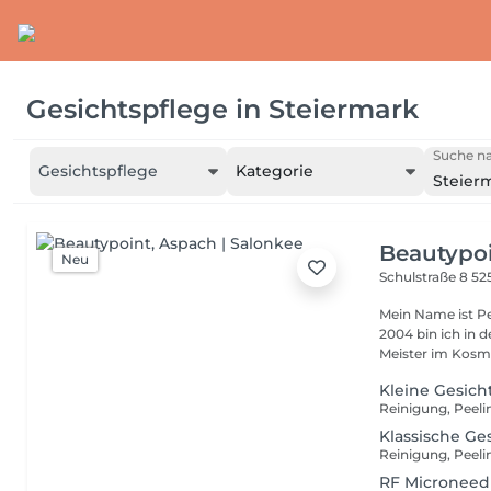
Gesichtspflege
in
Steiermark
Suche na
Gesichtspflege
Kategorie
Steier
Beautypo
Neu
Schulstraße 8
52
Mein Name ist Pe
2004 bin ich in 
Meister im Kosme
Kleine Gesich
Reinigung, Peeli
Klassische G
RF Microneed