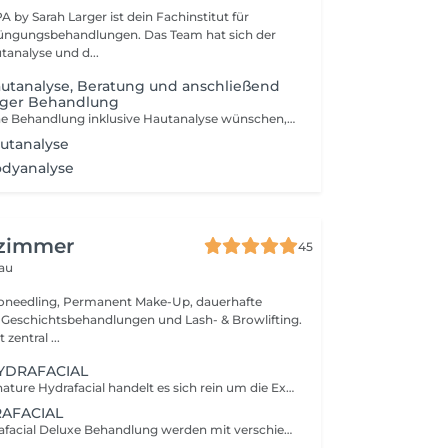
 by Sarah Larger ist dein Fachinstitut für
jüngungsbehandlungen. Das Team hat sich der
tanalyse und d...
utanalyse, Beratung und anschließend
tiger Behandlung
Solltest du dir eine Behandlung inklusive Hautanalyse wünschen, setze den Haken bei Hautanalyse & deiner Wunschbehandlung. Deine Haut wird mit unserem innovativen Hautscanner einer individuellen Analyse unterzogen, sodass wir dir gezielt Behandlungen und die passenden Produkte empfehlen können.
utanalyse
odyanalyse
zimmer
45
dau
croneedling, Permanent Make-Up, dauerhafte
 Geschichtsbehandlungen und Lash- & Browlifting.
 zentral ...
YDRAFACIAL
Bei unserem Signature Hydrafacial handelt es sich rein um die Exfolierung der Haut! Mehrere Verschiedene Fruchtsäuren lösen abgestorbene Hautschüppchen und särkere Verhornungen. Ein pflegendes Serum je nach Hautbedürfnis und eine leichte Abschlusspflege für die Haut.
AFACIAL
Bei unserer Hydrafacial Deluxe Behandlung werden mit verschiedenen Fruchtsäuren abgestorbene Hautschüppchen und stärkere Verhornungen gelöst. Porentiefe Spülung der Haut sowie die optimale Wirkstoffversorgung für das individuelle Hautbedürfnis werden hier abgestimmt ! LED Lichttherapie aktiviert unsere Wirkstoffbooster in tieferen Hautschichten. Zum Abschluss kommt hier eine Antioxidative Feiuhtigkeitsmaske gepaart mit unseren Eiskugeln zum Einsatz !