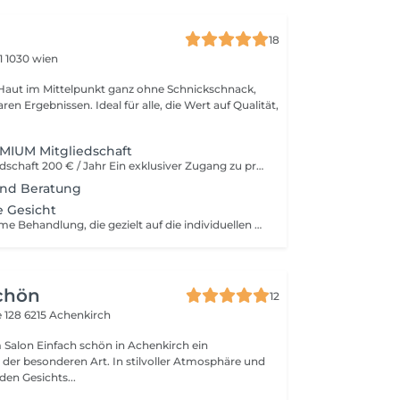
18
1
1030 wien
telpunkt ganz ohne Schnickschnack,
deal für alle, die Wert auf Qualität,
IUM Mitgliedschaft
Premium Mitgliedschaft 200 € / Jahr Ein exklusiver Zugang zu privilegierten Konditionen. Mitgliederpreise auf sämtliche Behandlungen 30 % auf alle Add-ons 15 % auf Skincare beim Eintritt danach dauerhaft 5 % während der Mitgliedschaft Priorisierte Terminvergabe
und Beratung
e Gesicht
Eine hochwirksame Behandlung, die gezielt auf die individuellen Hautbedürfnisse abgestimmt ist und für ein sichtbar verjüngtes, ebenmäßiges Hautbild sorgt. Durch mikrofeine Lichtimpulse werden die Hautzellen sanft stimuliert, die natürliche Regeneration aktiviert und die Aufnahme hochwirksamer Wirkstoffe wie Retinol oder Vitamin C intensiviert. Ideal bei ersten Fältchen, Pigmentunregelmäßigkeiten oder müder Haut. Das Ergebnis: glatte, strahlende und jugendlich frische Haut mit langanhaltender Wirkung.
schön
12
e 128
6215 Achenkirch
 Salon Einfach schön in Achenkirch ein
 der besonderen Art. In stilvoller Atmosphäre und
den Gesichts...