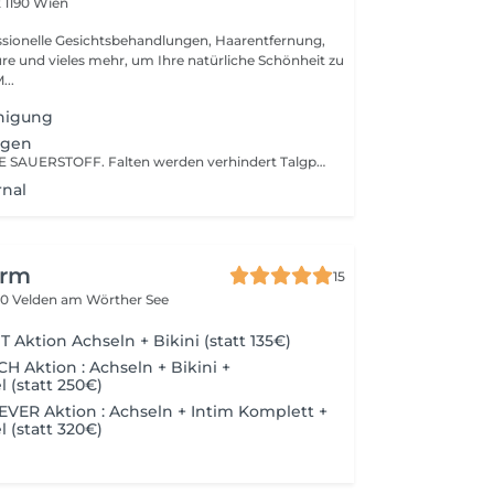
2
1190 Wien
ssionelle Gesichtsbehandlungen, Haarentfernung,
re und vieles mehr, um Ihre natürliche Schönheit zu
treichen. M...
nigung
ygen
WUNDERWAFFE SAUERSTOFF. Falten werden verhindert Talgproduktion und Feuchtigkeitshaushalt werden reguliert Rötungen werden verhindert Stärkende Behandlung Reiner Sauerstoff und andere Wirkstoffe werden völlig schmerzfrei in die tiefen Lagen der Haut transportiert. In diesen tiefen Schichten regen die Wirkstoffe die Zellerneuerung und die Zellteilung an. Ganz ohne Nebenwirkungen, Nadeln oder gar Schmerzen. Der entstehende Unterdruck und die stimulierende Kraft des Sauerstoffs transportieren die Wirkstoffe in die entsprechenden Hautschichten. Ergebnis: sofort sichtbare Resultate Bei dieser Behandlung wird Haut regeneriert und genährt. Collagen Die Kombination von Unterdruck - Sauerstoff und das Collagen Serum stimuliert die Regeneration neuer Zellen und regt die Elastin- sowie Kollagen-Produktion an. Feine Linien und Falten verschwinden und Ihre Haut fühlt sich jünger, praller, straffer und frisch an! Die Sauerstoffbehandlung, die wir anbieten, eignet sich für alle Hauttypen, sofern die Haut gesund ist. Wie häufig soll die Oxygen-Sauerstoff Behandlung angewendet werden? Auch bei Oxygen-Sauerstoff Behandlungen gilt, dass durch Regelmässigkeit die besten Erfolge erzielt werden. Es empfiehlt sich eine wöchentliche Kur mit fünf Behandlungen.
rnal
erm
15
0 Velden am Wörther See
Aktion Achseln + Bikini (statt 135€)
Aktion : Achseln + Bikini +
 (statt 250€)
ER Aktion : Achseln + Intim Komplett +
 (statt 320€)