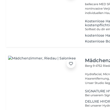
bellecare MED SPA
noninvasive Ver
individuellen Hau
Kostenlose Ha
kostenpflich
kostenlose Ha
Kostenlose B
Mädchen
Berg 9
4752 Rie
Hydrafacial, Mi
Haarentfernung,
Unser Studio liegt
SIGNATURE H
DELUXE HYDR