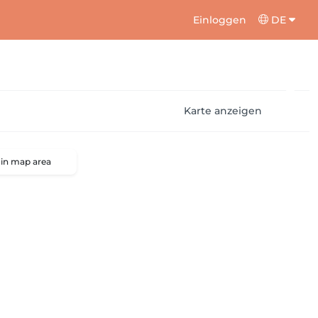
Einloggen
DE
Karte anzeigen
 in map area