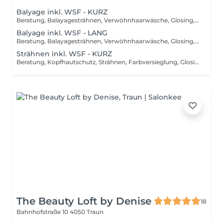
Balyage inkl. WSF - KURZ
Beratung, Balayagesträhnen, Verwöhnhaarwäsche, Glosing, Farbversiegelung, waschen inkl. Pflegebehandlung, schneiden, föhnen, Styling inkl. Stylingsprodukte, bis Kinn lange Haare, ab
Balyage inkl. WSF - LANG
Beratung, Balayagesträhnen, Verwöhnhaarwäsche, Glosing, Farbversiegelung, waschen inkl. Pflegebehandlung, schneiden, föhnen, Styling inkl. Stylingsprodukte, ab Kinn lange Haare, ab
Strähnen inkl. WSF - KURZ
Beratung, Kopfhautschutz, Strähnen, Farbversieglung, Glosing, waschen inkl. Pflegebehandlung, schneiden, föhnen, Styling inkl. Stylingsprodukte, bis Kinn lange Haare, ab
The Beauty Loft by Denise
18
Bahnhofstraße 10
4050 Traun