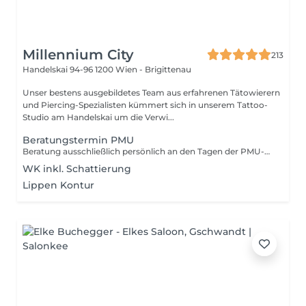
Millennium City
213
Handelskai 94-96
1200 Wien - Brigittenau
Unser bestens ausgebildetes Team aus erfahrenen Tätowierern
und Piercing-Spezialisten kümmert sich in unserem Tattoo-
Studio am Handelskai um die Verwi...
Beratungstermin PMU
Beratung ausschließlich persönlich an den Tagen der PMU-Artistin möglich! Sollte im Zuge der Beratung ein Termin vereinbart werden, ist ausschließlich eine Anzahlung für den PMU-Termin zu hinterlegen. Bleibt es bei der Beratung, ist nur diese zu bezahlen.
WK inkl. Schattierung
Lippen Kontur