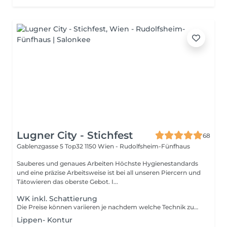
Lugner City - Stichfest
68
Gablenzgasse 5 Top32
1150 Wien - Rudolfsheim-Fünfhaus
Sauberes und genaues Arbeiten Höchste Hygienestandards
und eine präzise Arbeitsweise ist bei all unseren Piercern und
Tätowieren das oberste Gebot. I...
WK inkl. Schattierung
Die Preise können variieren je nachdem welche Technik zum Einsatz kommt und ob ein altes PMU vorhanden ist. Ein persönliches Beratungsgespräch wird deshalb immer empfohlen.
Lippen- Kontur