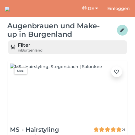
DE
Einloggen
Augenbrauen und Make-
up
in
Burgenland
Filter
in
Burgenland
Neu
MS - Hairstyling
21