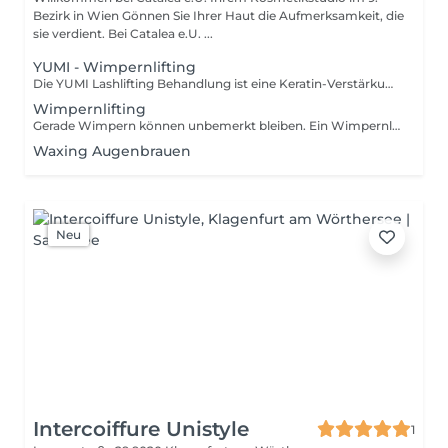
Bezirk in Wien Gönnen Sie Ihrer Haut die Aufmerksamkeit, die
sie verdient. Bei Catalea e.U. ...
YUMI - Wimpernlifting
Die YUMI Lashlifting Behandlung ist eine Keratin-Verstärkung und ein Lifting für die Naturwimpern. In dieser Behandlung werden die natürlichen Wimpern nach oben geschwungen und mit einer speziellen Pigment-Mischung gefärbt. Als Ergebnis sind ein wunderbarer Augenaufschlag und dichtere, dunklere und optisch längere Wimpern als Soforteffekt zu sehen, die schön nach oben gebogen sind - ein fantastischer open eye Look. Der Boosting- und Lifting-Effekt hält 8-12 Wochen an, was dem natürlichen Lebenszyklus der Wimpern entspricht. Wann darf man kein Wimpern Lifting machen? Krebs .HIV .Augenentzündung .Augeninfektion .entzündete Meibomdrüsen. Empfindliche Augen oder allergische Reaktionen auf die verwendeten Produkte. Bei einer Schwangerschaft darf ein Wimpernlifting gemacht werden. Dennoch kann es sein, dass die Wirkung des Liftings durch die Hormone beeinflusst werden, sodass die Umformung schwächer ausfällt oder auch gar nicht angenommen wird. Wie Du Dich auf ein Wimpernlifting vorbereitest: Am Tag wo dein Wimpern Lifting gemacht wird: - Am besten solltest Du zu deinem Wimpernlifting-Termin ohne Augen-Make-up erscheinen. - Biege Deine Wimpern an diesem Tag nicht mit einer Wimpernzange, komme mit Deinen natürlichen Wimpern in unser Catalea Kosmetikstudio. - Trage bitte zu Deinem Termin auch keine Kontaktlinsen, diese können den Prozess stören und es könnte für dich unangenehm sein. WAS MUSS MAN NACH EINEM WIMPERN LIFTING BEACHTEN ? - Reibe bitte nicht deine Augen und ziehe auch nicht an deinen Wimpern. - Keine Wimpernzange verwenden. - Keine künstlichen Wimpern kleben. - schlafe nach einem Wimpern Lifting am besten auf dem Rücken oder auf der Seite. Dies ist wichtig um die Haltbarkeit des Lifting zu gewährleisten. - vermeide für 48 Stunden den Kontakt mit Kosmetik-Produkten, Cremes, Schmink-Produkten, Mascara und Eyeliner. - vermeide Reinigungsmittel, die Silikone, Parabene, Fruchtsäuren oder Milchsäure enthalten, da diese die neue Wimpernform beeinträchtigen und zu gebrochenen und brüchigen Wimpern führen können. - Frisiere täglich deine Wimpern mit einer Wimpernbürste.
Wimpernlifting
Gerade Wimpern können unbemerkt bleiben. Ein Wimpernlifting öffnet deine Augen und verleiht den Wimpern Länge und Fülle. Ein Wimpernlifting ist die perfekte Behandlung, um deine Wimpern zum Flattern und Glänzen zu bringen. Der Lifting-Effekt hält 6- 8 Wochen an.
Waxing Augenbrauen
Neu
Intercoiffure Unistyle
1