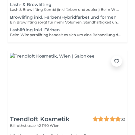
Lash- & Browlifting
Lash & Browlifting Kombi (inkl färben und zupfen) Beim Wimpernlifting handelt es sich um eine Behandlung der Naturwimpern, bei der die eigenen Wimpern vom Ansatz an angehoben werden und den eigenen Wimpern für ca. 6-8 Wochen dauerhaft Schwung verliehen wird. Durch das Lifting der Wimpern wirken diese optisch länger. Bei dieser Prozedur wird mit den eigenen Wimpern gearbeitet, was bedeutet, dass das Resultat von der Länge und Dichte der Naturwimpern abhängt. Je länger und dichter die eigenen Wimpern sind, desto intensiver wird das Endergebnis. Ein Browlifting sorgt für mehr Volumen, Standhaftigkeit und Fülle für deine Augenbrauen. Bei einem Browlifting bekommen deine Augenbrauen neuen Schwung und mehr Volumen. Gleichzeitig bleiben deine Brauen in Form und verleihen deinen Augen sowie deinem gesamten Gesicht mehr Ausdruck. Eine Browlifting hält ca 4-7 Wochen je nach Haartyp,Pflege und Wachstum
Browlifing inkl. Färben(Hybridfarbe) und formen
Ein Browlifting sorgt für mehr Volumen, Standhaftigkeit und Fülle für deine Augenbrauen. Bei einem Browlifting bekommen deine Augenbrauen neuen Schwung und mehr Volumen. Gleichzeitig bleiben deine Brauen in Form und verleihen deinen Augen sowie deinem gesamten Gesicht mehr Ausdruck. Eine Browlifting hält ca 4-7 Wochen je nach Haartyp,Pflege und Wachstum
Lashlifting inkl. Färben
Beim Wimpernlifting handelt es sich um eine Behandlung der Naturwimpern, bei der die eigenen Wimpern vom Ansatz an angehoben werden und den eigenen Wimpern für ca. 6-8 Wochen dauerhaft Schwung verliehen wird. Durch das Lifting der Wimpern wirken diese optisch länger. Bei dieser Prozedur wird mit den eigenen Wimpern gearbeitet, was bedeutet, dass das Resultat von der Länge und Dichte der Naturwimpern abhängt. Je länger und dichter die eigenen Wimpern sind, desto intensiver wird das Endergebnis.
Trendloft Kosmetik
32
Billrothstrasse 42
1190 Wien