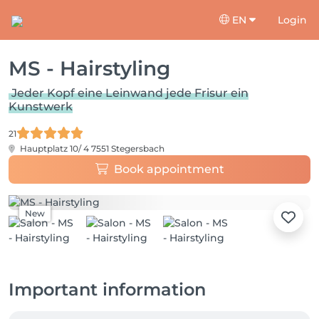
EN
Login
MS - Hairstyling
Jeder Kopf eine Leinwand jede Frisur ein
Kunstwerk
21
Hauptplatz 10/ 4
7551 Stegersbach
Book appointment
New
Important information