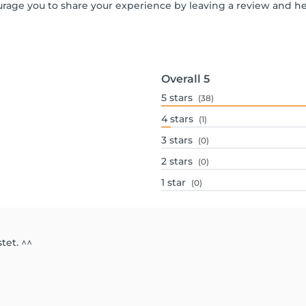
urage you to share your experience by leaving a review and 
Overall
5
5
stars
(38)
4
stars
(1)
3
stars
(0)
2
stars
(0)
1
star
(0)
tet. ^^