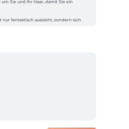
um Sie und Ihr Haar, damit Sie ein 
nur fantastisch aussieht, sondern sich 
riieren. 

fzeiten führen, da wir den Termin nicht 