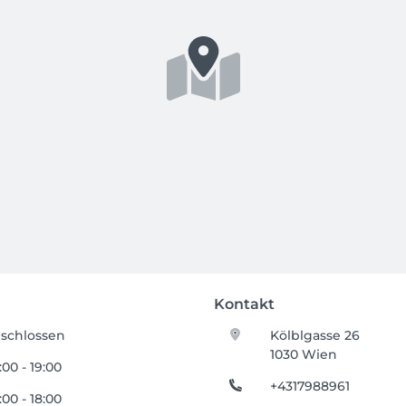
Kontakt
schlossen
Kölblgasse 26
1030 Wien
:00 - 19:00
+4317988961
:00 - 18:00