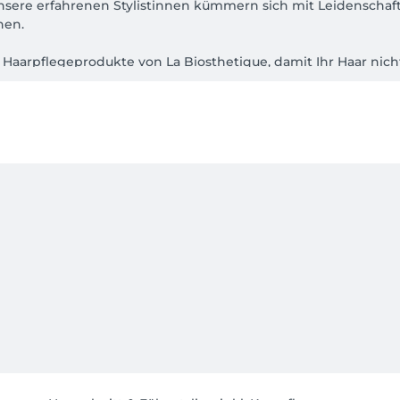
sere erfahrenen Stylistinnen kümmern sich mit Leidenschaft 
n.  

aarpflegeprodukte von La Biosthetique, damit Ihr Haar nicht 
e sind Richtwerte und können je nach Service und Aufwand va
en Sie Parkplätze/ Kurzparkzone. 

s kurzfristige Terminabsagen oder Nichterscheinen zu Leerlau
meiden, gelten folgende Stornoregelungen:

 Stornierung möglich.

ehandlungspreises werden berechnet.

ses werden fällig.

ücksichtnahme !

lkommen zu heißen!  