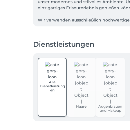
unser modernes und stilvolles Ambiente. Un
einzigartiges Friseurerlebnis genießen könne
Wir verwenden ausschließlich hochwertige H
auch gesund und gepflegt anfühlt.  

Die auf unserer Website angegebenen Preis
Dienstleistungen
Praktisch für Sie: Direkt vor dem Salon find
Stornobedingungen: Bitte beachten Sie, das
mehr neu vergeben können. Um dies zu ver
Bis 24 Stunden vor dem Termin: kostenfreie
Weniger als 12 Stunden vorher: 50 % des B
Nichterscheinen: 100 % des Behandlungsprei
Alle
Dienstleistung
en
​Vielen Dank für Ihr Verständnis und Ihre R
Wir freuen uns darauf, Sie bald bei uns wil
Haare
Augenbrauen
und Makeup