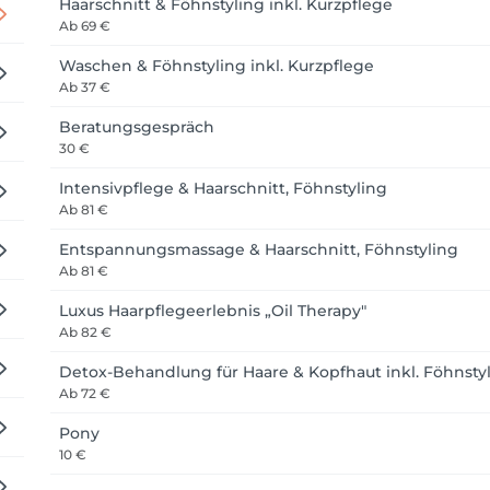
Haarschnitt & Föhnstyling inkl. Kurzpflege
Ab
69 €
Waschen & Föhnstyling inkl. Kurzpflege
Ab
37 €
Beratungsgespräch
30 €
Intensivpflege & Haarschnitt, Föhnstyling
Ab
81 €
Entspannungsmassage & Haarschnitt, Föhnstyling
Ab
81 €
Luxus Haarpflegeerlebnis „Oil Therapy"
Ab
82 €
Detox-Behandlung für Haare & Kopfhaut inkl. Föhnsty
Ab
72 €
Pony
10 €