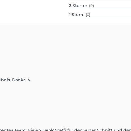
2
Sterne
(0)
1
Stern
(0)
lebnis. Danke ☺️
ntes Team. Vielen Dank Steffi für den super Schnitt und de