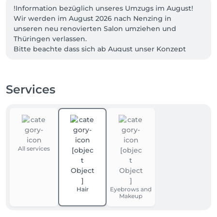
!Information bezüglich unseres Umzugs im August!

Wir werden im August 2026 nach Nenzing in 
unseren neu renovierten Salon umziehen und 
Thüringen verlassen. 

Bitte beachte dass sich ab August unser Konzept 
sowie unsere Preise ändern werden. Zudem werden 
wir keine Kinderhaarschnitte mehr anbieten. Freu 
dich jedoch auf entspannte Head Spa 
Services
Behandlungen. 🤍

Wir freuen uns schon auf dich! 🤩
All services
Hair
Eyebrows and
Makeup