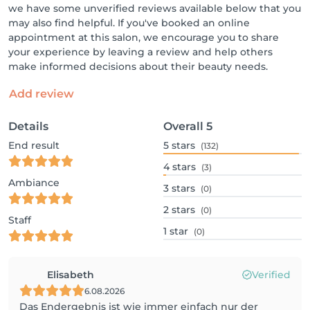
we have some unverified reviews available below that you
may also find helpful. If you've booked an online
appointment at this salon, we encourage you to share
your experience by leaving a review and help others
make informed decisions about their beauty needs.
Add review
Details
Overall
5
End result
5
stars
(132)
4
stars
(3)
Ambiance
3
stars
(0)
2
stars
(0)
Staff
1
star
(0)
Elisabeth
Verified
6.08.2026
Das Endergebnis ist wie immer einfach nur der