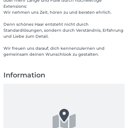
oder mehr Länge und Fülle durch hochwertige
Extensions:
Denn unser Ziel ist nicht nur, dass du den Salon 
Wir nehmen uns Zeit, hören zu und beraten ehrlich.
glücklich verlässt.

Denn schönes Haar entsteht nicht durch
Unser Ziel ist, dass du deine Haare auch Wochen 
Standardlösungen, sondern durch Verständnis, Erfahrung
später noch liebst.

und Liebe zum Detail.
Wir freuen uns darauf, dich kennenzulernen. 🤍

Wir freuen uns darauf, dich kennenzulernen und
Dein Team von

Information