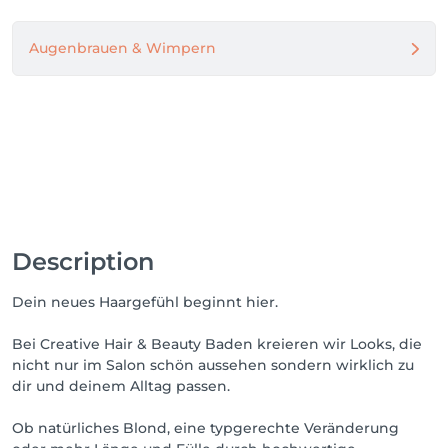
Gefühl haben, gerne in den Spiegel zu schauen.

Augenbrauen & Wimpern
Genau dafür sind wir da.

Wir verbinden Erfahrung, moderne Techniken und 
ein Auge für Details, um gemeinsam deinen Look zu 
finden.

Unsere Schwerpunkte:

✨ natürliche Blondveredelungen

✨ Balayage & Farbveränderungen

✨ hochwertige Extensions

Description
✨ Schnitte, die zu deinem Alltag passen

Dein neues Haargefühl beginnt hier.
Besonders bei Blond und Extensions ist uns eines 
wichtig:

Bei Creative Hair & Beauty Baden kreieren wir Looks, die
Eine ehrliche Einschätzung.

nicht nur im Salon schön aussehen sondern wirklich zu
dir und deinem Alltag passen.
Nicht jeder Wunsch ist sofort in einem Termin 
möglich – und genau deshalb beraten wir dich 
Ob natürliches Blond, eine typgerechte Veränderung
transparent.
