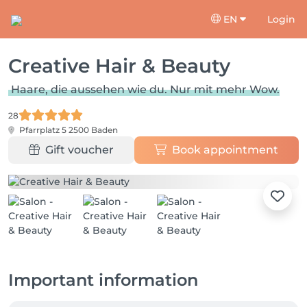
EN
Login
Creative Hair & Beauty
Haare, die aussehen wie du. Nur mit mehr Wow.
28
Pfarrplatz 5
2500 Baden
Gift voucher
Book appointment
Important information